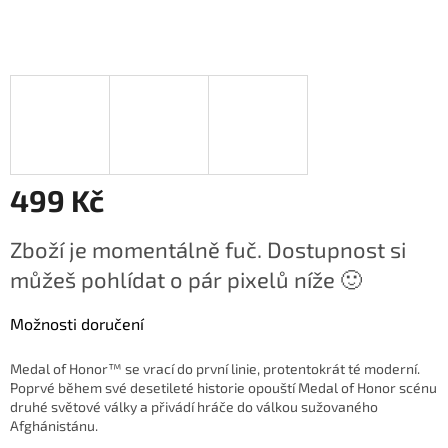
499 Kč
Měrná
Zboží je momentálně fuč. Dostupnost si
cena:
můžeš pohlídat o pár pixelů níže 🙂
Možnosti doručení
Medal of Honor™ se vrací do první linie, protentokrát té moderní.
Poprvé během své desetileté historie opouští Medal of Honor scénu
druhé světové války a přivádí hráče do válkou sužovaného
Afghánistánu.