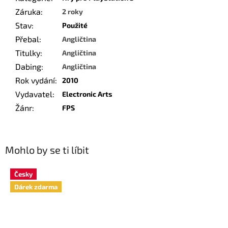
Záruka
:
2 roky
Stav
:
Použité
Přebal
:
Angličtina
Titulky
:
Angličtina
Dabing
:
Angličtina
Rok vydání
:
2010
Vydavatel
:
Electronic Arts
Žánr
:
FPS
Mohlo by se ti líbit
Česky
Dárek zdarma