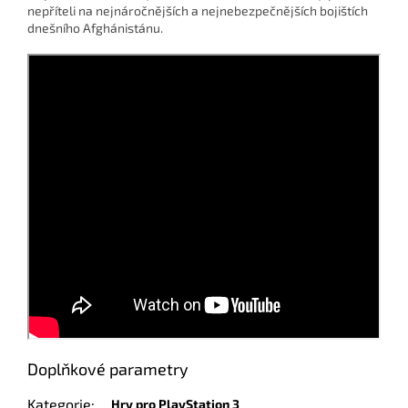
nepříteli na nejnáročnějších a nejnebezpečnějších bojištích
dnešního Afghánistánu.
Doplňkové parametry
Kategorie
:
Hry pro PlayStation 3