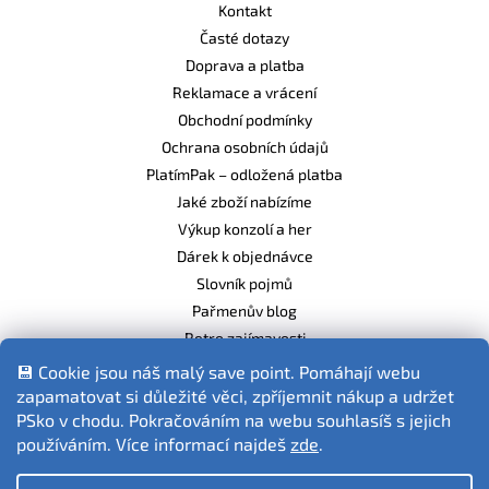
Kontakt
Časté dotazy
Doprava a platba
Reklamace a vrácení
Obchodní podmínky
Ochrana osobních údajů
PlatímPak – odložená platba
Jaké zboží nabízíme
Výkup konzolí a her
Dárek k objednávce
Slovník pojmů
Pařmenův blog
Retro zajímavosti
Balíme ekologicky
💾 Cookie jsou náš malý save point. Pomáhají webu
zapamatovat si důležité věci, zpříjemnit nákup a udržet
PSko v chodu. Pokračováním na webu souhlasíš s jejich
používáním. Více informací najdeš
zde
.
Fotografie produktů jsou ilustrativní.