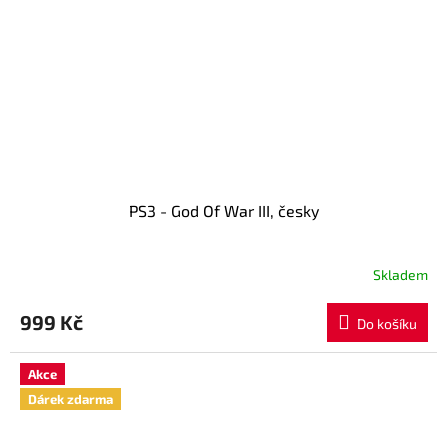
PS3 - God Of War III, česky
Skladem
999 Kč
Do košíku
Akce
Dárek zdarma