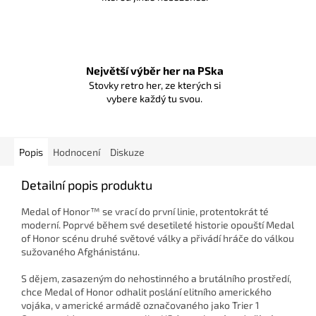
Největší výběr her na PSka
Stovky retro her, ze kterých si
vybere každý tu svou.
Popis
Hodnocení
Diskuze
Detailní popis produktu
Medal of Honor™ se vrací do první linie, protentokrát té
moderní. Poprvé během své desetileté historie opouští Medal
of Honor scénu druhé světové války a přivádí hráče do válkou
sužovaného Afghánistánu.
S dějem, zasazeným do nehostinného a brutálního prostředí,
chce Medal of Honor odhalit poslání elitního amerického
vojáka, v americké armádě označovaného jako Trier 1