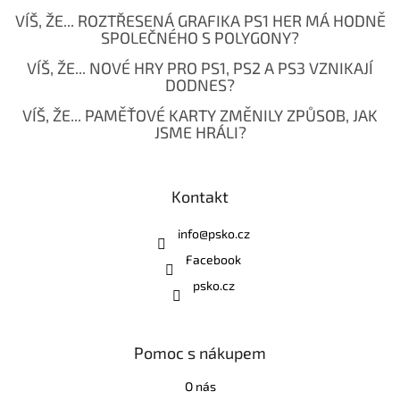
VÍŠ, ŽE... ROZTŘESENÁ GRAFIKA PS1 HER MÁ HODNĚ
SPOLEČNÉHO S POLYGONY?
VÍŠ, ŽE... NOVÉ HRY PRO PS1, PS2 A PS3 VZNIKAJÍ
DODNES?
VÍŠ, ŽE... PAMĚŤOVÉ KARTY ZMĚNILY ZPŮSOB, JAK
JSME HRÁLI?
Kontakt
info
@
psko.cz
Facebook
psko.cz
Pomoc s nákupem
O nás