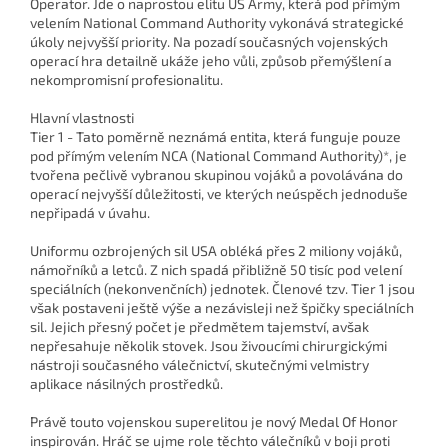
Operator. Jde o naprostou elitu US Army, která pod přímým
velením National Command Authority vykonává strategické
úkoly nejvyšší priority. Na pozadí současných vojenských
operací hra detailně ukáže jeho vůli, způsob přemýšlení a
nekompromisní profesionalitu.
Hlavní vlastnosti
Tier 1 - Tato poměrně neznámá entita, která funguje pouze
pod přímým velením NCA (National Command Authority)*, je
tvořena pečlivě vybranou skupinou vojáků a povolávána do
operací nejvyšší důležitosti, ve kterých neúspěch jednoduše
nepřipadá v úvahu.
Uniformu ozbrojených sil USA obléká přes 2 miliony vojáků,
námořníků a letců. Z nich spadá přibližně 50 tisíc pod velení
speciálních (nekonvenčních) jednotek. Členové tzv. Tier 1 jsou
však postaveni ještě výše a nezávisleji než špičky speciálních
sil. Jejich přesný počet je předmětem tajemství, avšak
nepřesahuje několik stovek. Jsou živoucími chirurgickými
nástroji současného válečnictví, skutečnými velmistry
aplikace násilných prostředků.
Právě touto vojenskou superelitou je nový Medal Of Honor
inspirován. Hráč se ujme role těchto válečníků v boji proti