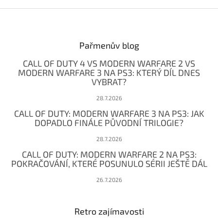
Z
á
p
a
Pařmenův blog
t
CALL OF DUTY 4 VS MODERN WARFARE 2 VS
í
MODERN WARFARE 3 NA PS3: KTERÝ DÍL DNES
VYBRAT?
28.7.2026
CALL OF DUTY: MODERN WARFARE 3 NA PS3: JAK
DOPADLO FINÁLE PŮVODNÍ TRILOGIE?
28.7.2026
CALL OF DUTY: MODERN WARFARE 2 NA PS3:
POKRAČOVÁNÍ, KTERÉ POSUNULO SÉRII JEŠTĚ DÁL
26.7.2026
Retro zajímavosti