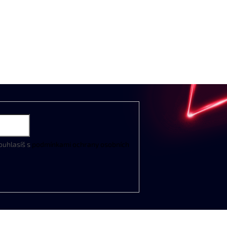
ouhlasíš s
podmínkami ochrany osobních