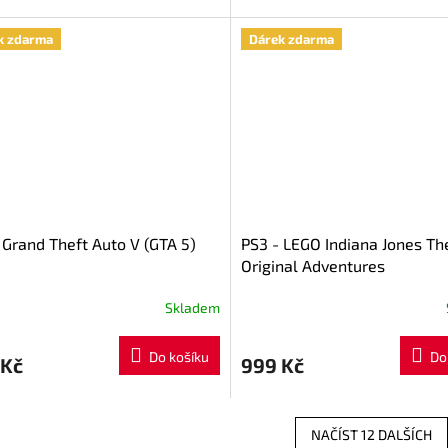
k zdarma
Dárek zdarma
 Grand Theft Auto V (GTA 5)
PS3 - LEGO Indiana Jones Th
Original Adventures
Skladem
rné
cení
ktu
Do košíku
Do
 Kč
999 Kč
NAČÍST 12 DALŠÍCH
ček.