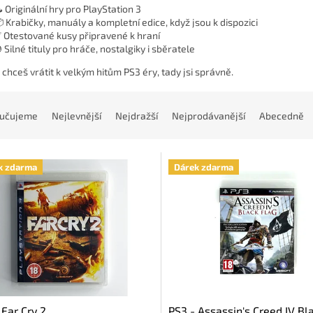
️ Originální hry pro PlayStation 3
 Krabičky, manuály a kompletní edice, když jsou k dispozici
 Otestované kusy připravené k hraní
 Silné tituly pro hráče, nostalgiky i sběratele
e chceš vrátit k velkým hitům PS3 éry, tady jsi správně.
učujeme
Nejlevnější
Nejdražší
Nejprodávanější
Abecedně
k zdarma
Dárek zdarma
 Far Cry 2
PS3 - Assassin's Creed IV Bl