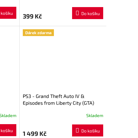
M
 košíku
Do košíku
399 Kč
A
Dárek zdarma
PS3 - Grand Theft Auto IV &
Episodes from Liberty City (GTA)
Skladem
Skladem
 košíku
Do košíku
1 499 Kč