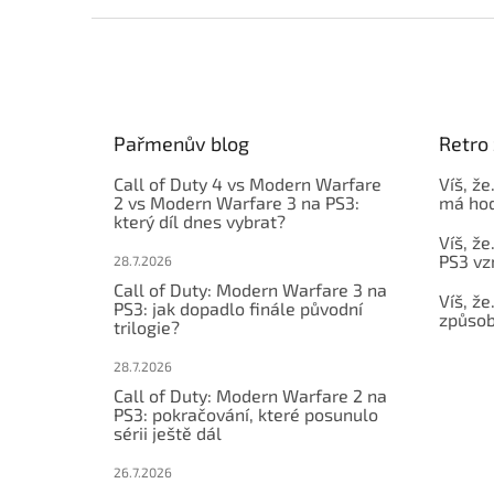
Z
á
p
a
t
Pařmenův blog
Retro 
í
Call of Duty 4 vs Modern Warfare
Víš, že
2 vs Modern Warfare 3 na PS3:
má hod
který díl dnes vybrat?
Víš, že
PS3 vz
28.7.2026
Call of Duty: Modern Warfare 3 na
Víš, že
PS3: jak dopadlo finále původní
způsob,
trilogie?
28.7.2026
Call of Duty: Modern Warfare 2 na
PS3: pokračování, které posunulo
sérii ještě dál
26.7.2026