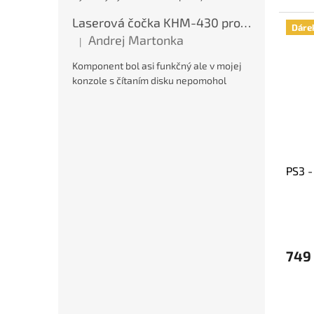
Laserová čočka KHM-430 pro PS2, nová
Dáre
Andrej Martonka
|
Hodnocení produktu je 5 z 5 hvězdiček.
Komponent bol asi funkčný ale v mojej
konzole s čítaním disku nepomohol
PS3 -
Průmě
hodno
produ
749
je
5,0
z
5
hvězdi