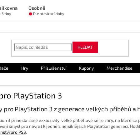
silkovna
Osobně
1-3 dny
Dle otevírací doby
HLEDAT
dače
Hry
Příslušenství
Kupony
Merchandise
pro PlayStation 3
y pro PlayStation 3 z generace velkých příběhů a h
ion 3 přinesla silné exkluzivity, velké příběhové série i hry, na které s
vají smysl pro návrat k jedné z nejsilnějších PlayStation generací. Hodit
enství pro PS3
.