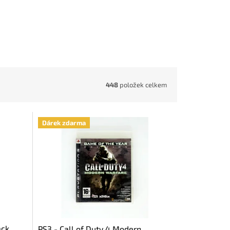
448
položek celkem
Dárek zdarma
ack
PS3 - Call of Duty 4 Modern