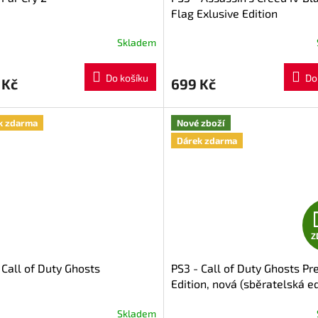
Flag Exlusive Edition
Skladem
Do košíku
Do
 Kč
699 Kč
k zdarma
Nové zboží
Dárek zdarma
Z
 Call of Duty Ghosts
PS3 - Call of Duty Ghosts Pr
Edition, nová (sběratelská e
Skladem
rné