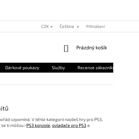
CZK
Čeština
Přihlášení
NÁKUPNÍ
Prázdný košík
KOŠÍK
Dárkové poukazy
Služby
Recenze zákazníků
O nás
itů
e pořád vzpomíná. V téhle kategorii najdeš hry pro PS3,
 se ti můžou i
PS3 konzole
,
ovladače pro PS3
a