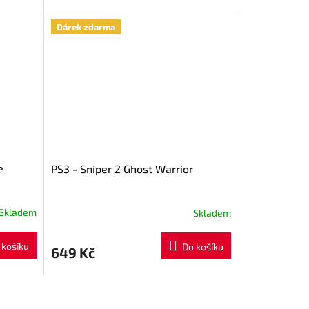
Dárek zdarma
e
PS3 - Sniper 2 Ghost Warrior
Skladem
Skladem
 košíku
Do košíku
649 Kč