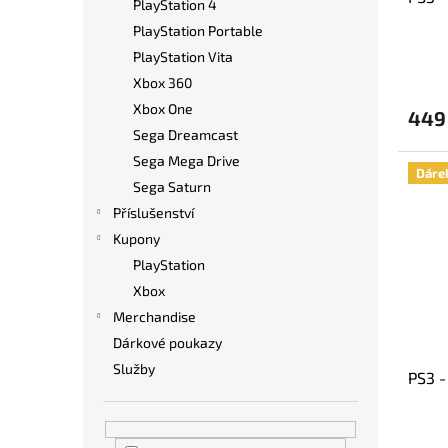
k
PlayStation 4
t
PlayStation Portable
ů
PlayStation Vita
Xbox 360
Xbox One
449
Sega Dreamcast
Sega Mega Drive
Dáre
Sega Saturn
Příslušenství
Kupony
PlayStation
Xbox
Merchandise
Dárkové poukazy
Služby
PS3 -
Průmě