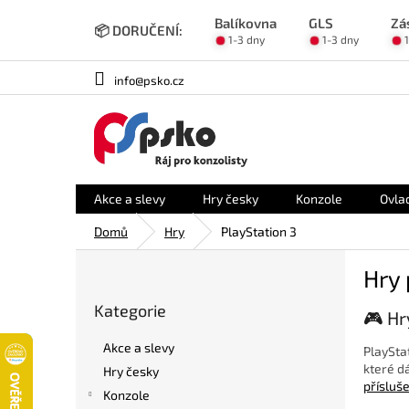
Přejít
Balíkovna
GLS
Zá
na
📦 DORUČENÍ:
1-3 dny
1-3 dny
obsah
info@psko.cz
Akce a slevy
Hry česky
Konzole
Ovla
Domů
Hry
PlayStation 3
P
Hry 
o
Přeskočit
s
Kategorie
kategorie
🎮 Hr
t
r
Akce a slevy
PlayStat
a
které dá
Hry česky
n
přísluš
Konzole
n