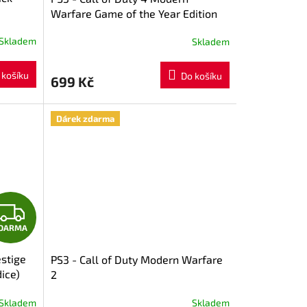
Warfare Game of the Year Edition
Skladem
Skladem
 košíku
Do košíku
699 Kč
Dárek zdarma
Z
DARMA
D
estige
PS3 - Call of Duty Modern Warfare
A
dice)
2
R
Skladem
Skladem