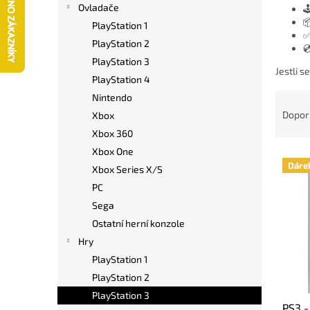
í
Ovladače

p

PlayStation 1
✅
a
PlayStation 2

n
PlayStation 3
e
Jestli s
PlayStation 4
l
Ř
Nintendo
a
Dopor
Xbox
z
Xbox 360
e
Xbox One
V
n
Dáre
Xbox Series X/S
ý
í
p
p
PC
i
r
Sega
s
o
Ostatní herní konzole
p
d
Hry
r
u
PlayStation 1
o
k
PlayStation 2
d
t
u
ů
PlayStation 3
PS3 -