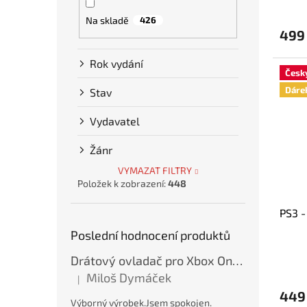
hodno
Na skladě
426
produ
499
je
5,0
z
Rok vydání
Česk
5
hvězdi
Dáre
Stav
Vydavatel
Žánr
VYMAZAT FILTRY
Položek k zobrazení:
448
PS3 -
Poslední hodnocení produktů
Drátový ovladač pro Xbox One / Xbox Series X/S / PC - Modrý, var. A, nový
Miloš Dymáček
|
Hodnocení produktu je 5 z 5 hvězdiček.
449
Výborný výrobek.Jsem spokojen.