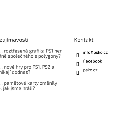
zajímavosti
Kontakt
... roztřesená grafika PS1 her
info
@
psko.cz
ně společného s polygony?
Facebook
... nové hry pro PS1, PS2 a
psko.cz
nikají dodnes?
... paměťové karty změnily
 jak jsme hráli?