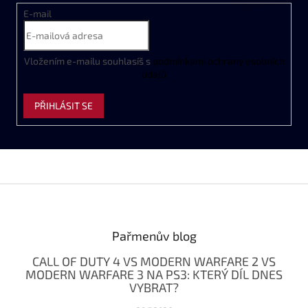
E-mail
Vložením e-mailu souhlasíš s
podmínkami ochrany osobních
údajů
PŘIHLÁSIT SE
Z
á
p
a
Pařmenův blog
t
CALL OF DUTY 4 VS MODERN WARFARE 2 VS
í
MODERN WARFARE 3 NA PS3: KTERÝ DÍL DNES
VYBRAT?