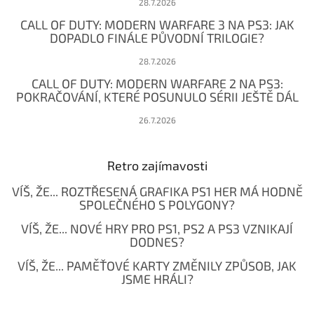
28.7.2026
CALL OF DUTY: MODERN WARFARE 3 NA PS3: JAK
DOPADLO FINÁLE PŮVODNÍ TRILOGIE?
28.7.2026
CALL OF DUTY: MODERN WARFARE 2 NA PS3:
POKRAČOVÁNÍ, KTERÉ POSUNULO SÉRII JEŠTĚ DÁL
26.7.2026
Retro zajímavosti
VÍŠ, ŽE... ROZTŘESENÁ GRAFIKA PS1 HER MÁ HODNĚ
SPOLEČNÉHO S POLYGONY?
VÍŠ, ŽE... NOVÉ HRY PRO PS1, PS2 A PS3 VZNIKAJÍ
DODNES?
VÍŠ, ŽE... PAMĚŤOVÉ KARTY ZMĚNILY ZPŮSOB, JAK
JSME HRÁLI?