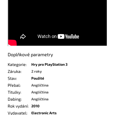
Doplňkové parametry
Kategorie
:
Hry pro PlayStation 3
Záruka
:
2 roky
Stav
:
Použité
Přebal
:
Angličtina
Titulky
:
Angličtina
Dabing
:
Angličtina
Rok vydání
:
2010
Vydavatel
:
Electronic Arts