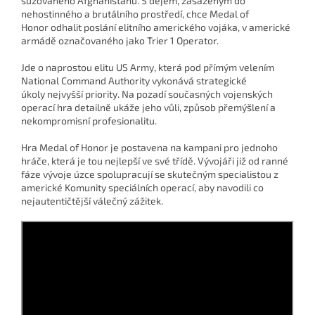
sužovaného Afghánistánu. S dějem, zasazeným do
nehostinného a brutálního prostředí, chce Medal of
Honor odhalit poslání elitního amerického vojáka, v americké
armádě označovaného jako Trier 1 Operator.
Jde o naprostou elitu US Army, která pod přímým velením
National Command Authority vykonává strategické
úkoly nejvyšší priority. Na pozadí současných vojenských
operací hra detailně ukáže jeho vůli, způsob přemýšlení a
nekompromisní profesionalitu.
Hra Medal of Honor je postavena na kampani pro jednoho
hráče, která je tou nejlepší ve své třídě. Vývojáři již od ranné
fáze vývoje úzce spolupracují se skutečným specialistou z
americké Komunity speciálních operací, aby navodili co
nejautentičtější válečný zážitek.