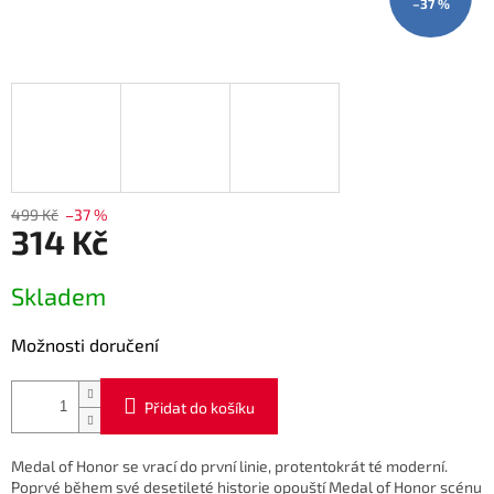
–37 %
499 Kč
–37 %
314 Kč
Měrná
Skladem
cena:
Možnosti doručení
Přidat do košíku
Medal of Honor se vrací do první linie, protentokrát té moderní.
Poprvé během své desetileté historie opouští Medal of Honor scénu