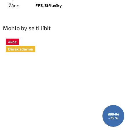
Žánr
:
FPS
,
Střílečky
Mohlo by se ti líbit
Akce
Dárek zdarma
299 Kč
–25 %