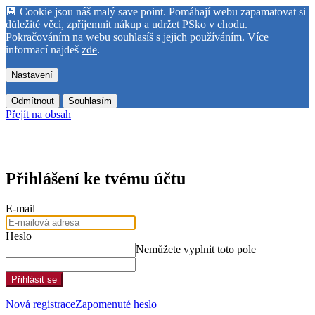
💾 Cookie jsou náš malý save point. Pomáhají webu zapamatovat si
důležité věci, zpříjemnit nákup a udržet PSko v chodu.
Pokračováním na webu souhlasíš s jejich používáním. Více
informací najdeš
zde
.
Nastavení
Odmítnout
Souhlasím
Přejít na obsah
Přihlášení ke tvému účtu
E-mail
Heslo
Nemůžete vyplnit toto pole
Přihlásit se
Nová registrace
Zapomenuté heslo