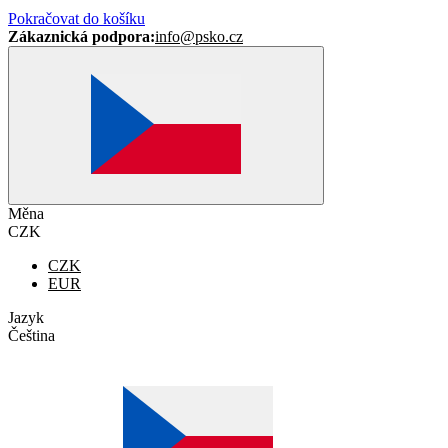
Pokračovat do košíku
Zákaznická podpora:
info@psko.cz
Měna
CZK
CZK
EUR
Jazyk
Čeština