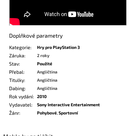
Doplňkové parametry
Kategorie
:
Hry pro PlayStation 3
Záruka
:
2 roky
Stav
:
Použité
Přebal
:
Angličtina
Titulky
:
Angličtina
Dabing
:
Angličtina
Rok vydání
:
2010
Vydavatel
:
Sony Interactive Entertainment
Žánr
:
Pohybové
,
Sportovní