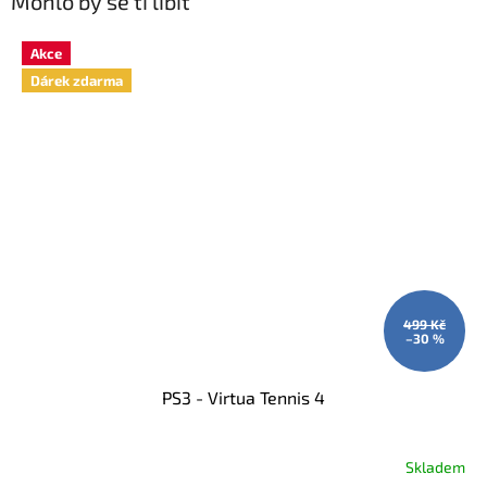
Mohlo by se ti líbit
Akce
Dárek zdarma
499 Kč
–30 %
PS3 - Virtua Tennis 4
Skladem