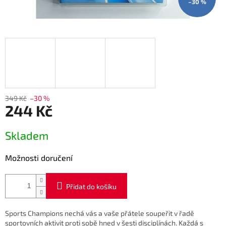
–30 %
349 Kč
–30 %
244 Kč
Měrná
Skladem
cena:
Možnosti doručení
Přidat do košíku
Sports Champions nechá vás a vaše přátele soupeřit v řadě
sportovních aktivit proti sobě hned v šesti disciplínách. Každá s