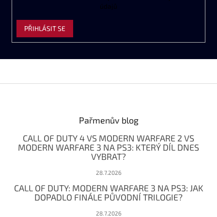
údajů
PŘIHLÁSIT SE
Z
á
p
a
Pařmenův blog
t
CALL OF DUTY 4 VS MODERN WARFARE 2 VS
í
MODERN WARFARE 3 NA PS3: KTERÝ DÍL DNES
VYBRAT?
28.7.2026
CALL OF DUTY: MODERN WARFARE 3 NA PS3: JAK
DOPADLO FINÁLE PŮVODNÍ TRILOGIE?
28.7.2026