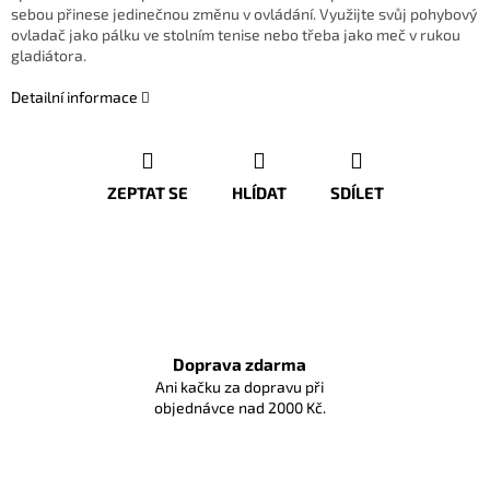
sebou přinese jedinečnou změnu v ovládání. Využijte svůj pohybový
ovladač jako pálku ve stolním tenise nebo třeba jako meč v rukou
gladiátora.
Detailní informace
ZEPTAT SE
HLÍDAT
SDÍLET
Doprava zdarma
Ani kačku za dopravu při
objednávce nad 2000 Kč.