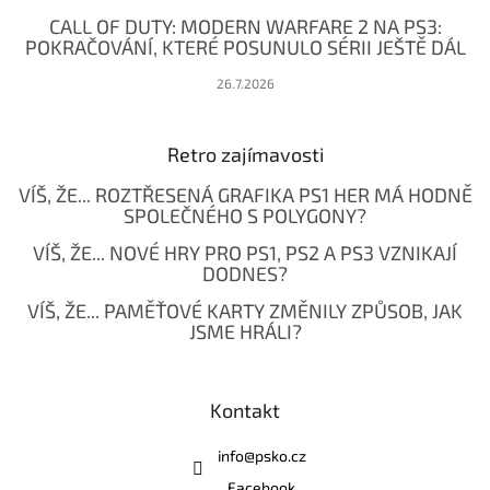
CALL OF DUTY: MODERN WARFARE 2 NA PS3:
POKRAČOVÁNÍ, KTERÉ POSUNULO SÉRII JEŠTĚ DÁL
26.7.2026
Retro zajímavosti
VÍŠ, ŽE... ROZTŘESENÁ GRAFIKA PS1 HER MÁ HODNĚ
SPOLEČNÉHO S POLYGONY?
VÍŠ, ŽE... NOVÉ HRY PRO PS1, PS2 A PS3 VZNIKAJÍ
DODNES?
VÍŠ, ŽE... PAMĚŤOVÉ KARTY ZMĚNILY ZPŮSOB, JAK
JSME HRÁLI?
Kontakt
info
@
psko.cz
Facebook