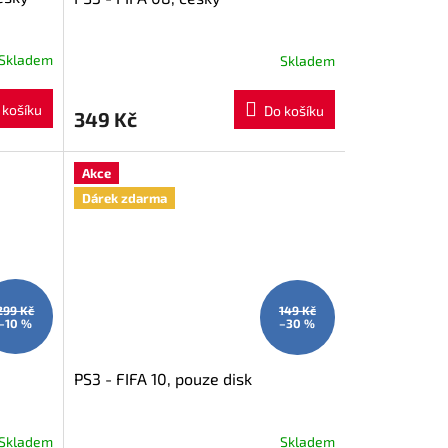
Skladem
Skladem
 košíku
Do košíku
349 Kč
Akce
Dárek zdarma
299 Kč
149 Kč
–10 %
–30 %
PS3 - FIFA 10, pouze disk
Skladem
Skladem