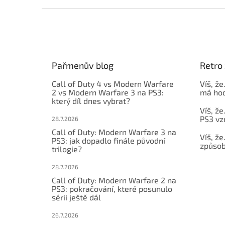
Z
á
p
a
t
Pařmenův blog
Retro 
í
Call of Duty 4 vs Modern Warfare
Víš, že
2 vs Modern Warfare 3 na PS3:
má hod
který díl dnes vybrat?
Víš, že
PS3 vz
28.7.2026
Call of Duty: Modern Warfare 3 na
Víš, že
PS3: jak dopadlo finále původní
způsob,
trilogie?
28.7.2026
Call of Duty: Modern Warfare 2 na
PS3: pokračování, které posunulo
sérii ještě dál
26.7.2026