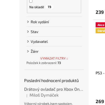
Na skladě
73
239
Rok vydání
Akce
Dáre
Stav
Vydavatel
Žánr
VYMAZAT FILTRY
Položek k zobrazení:
73
PS3 -
Poslední hodnocení produktů
Drátový ovladač pro Xbox One / Xbox Series X/S / PC - Modrý, var. A, nový
Miloš Dymáček
|
Hodnocení produktu je 5 z 5 hvězdiček.
269
Výborný výrobek.Jsem spokojen.