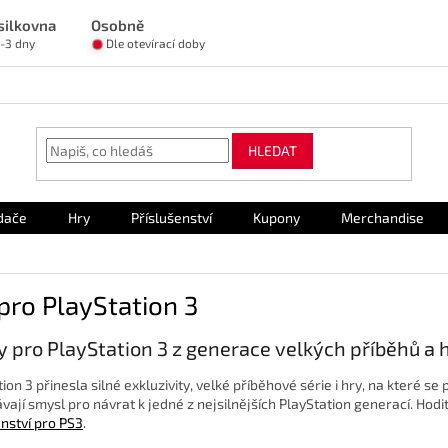
silkovna
Osobně
1-3 dny
Dle otevírací doby
HLEDAT
dače
Hry
Příslušenství
Kupony
Merchandise
pro PlayStation 3
y pro PlayStation 3 z generace velkých příběhů a h
ion 3 přinesla silné exkluzivity, velké příběhové série i hry, na které s
vají smysl pro návrat k jedné z nejsilnějších PlayStation generací. Hodit
enství pro PS3
.