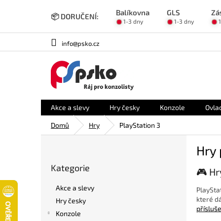
Přejít
Balíkovna
GLS
Zá
na
📦 DORUČENÍ:
1-3 dny
1-3 dny
obsah
info@psko.cz
Akce a slevy
Hry česky
Konzole
Ovla
Domů
Hry
PlayStation 3
P
Hry 
o
Přeskočit
s
Kategorie
kategorie
🎮 Hr
t
r
Akce a slevy
PlayStat
a
které dá
Hry česky
n
přísluš
Konzole
n