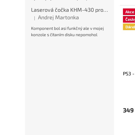
Laserová čočka KHM-430 pro PS2, nová
Akce
Andrej Martonka
|
Česk
Hodnocení produktu je 5 z 5 hvězdiček.
Dáre
Komponent bol asi funkčný ale v mojej
konzole s čítaním disku nepomohol
PS3 -
349