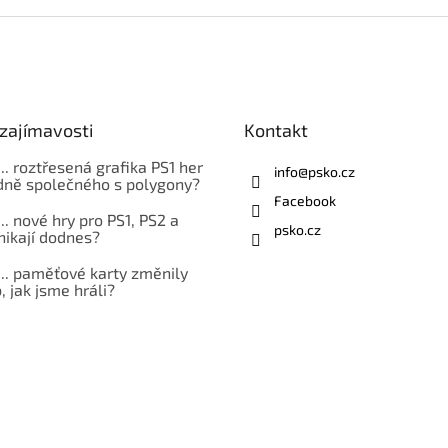
zajímavosti
Kontakt
... roztřesená grafika PS1 her
info
@
psko.cz
ně společného s polygony?
Facebook
... nové hry pro PS1, PS2 a
psko.cz
nikají dodnes?
... paměťové karty změnily
 jak jsme hráli?