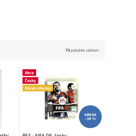
73
položek celkem
Akce
Česky
Dárek zdarma
499 Kč
–30 %
esky
PS3 - FIFA 08, česky