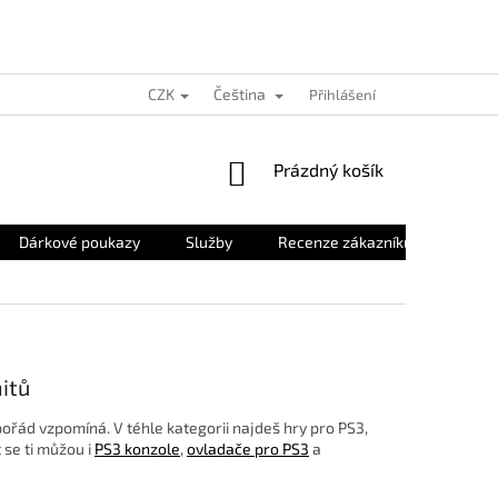
CZK
Čeština
Přihlášení
NÁKUPNÍ
Prázdný košík
KOŠÍK
Dárkové poukazy
Služby
Recenze zákazníků
O nás
itů
e pořád vzpomíná. V téhle kategorii najdeš hry pro PS3,
 se ti můžou i
PS3 konzole
,
ovladače pro PS3
a