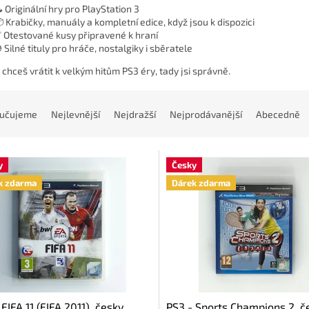
️ Originální hry pro PlayStation 3
 Krabičky, manuály a kompletní edice, když jsou k dispozici
 Otestované kusy připravené k hraní
 Silné tituly pro hráče, nostalgiky i sběratele
e chceš vrátit k velkým hitům PS3 éry, tady jsi správně.
učujeme
Nejlevnější
Nejdražší
Nejprodávanější
Abecedně
y
Česky
k zdarma
Dárek zdarma
 FIFA 11 (FIFA 2011), česky
PS3 - Sports Champions 2, č