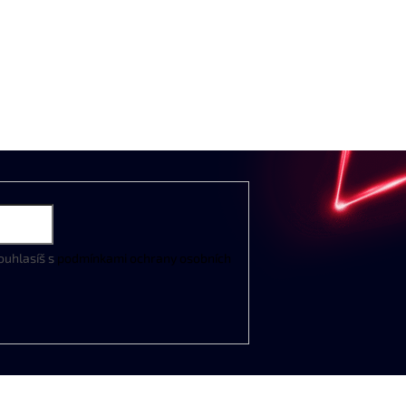
ouhlasíš s
podmínkami ochrany osobních