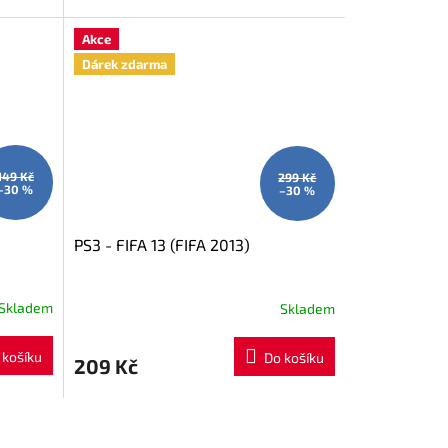
Akce
Dárek zdarma
149 Kč
299 Kč
–30 %
–30 %
PS3 - FIFA 13 (FIFA 2013)
Skladem
Skladem
 košíku
Do košíku
209 Kč