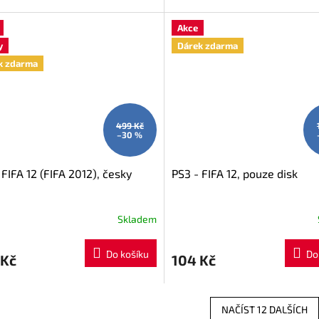
Akce
y
Dárek zdarma
k zdarma
499 Kč
–30 %
 FIFA 12 (FIFA 2012), česky
PS3 - FIFA 12, pouze disk
Skladem
Do košíku
Do
 Kč
104 Kč
NAČÍST 12 DALŠÍCH