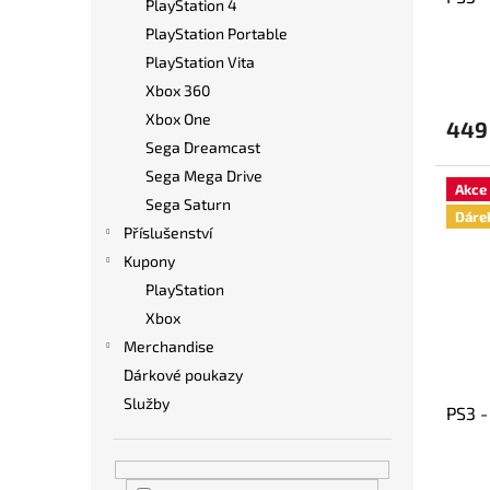
k
PlayStation 4
t
PlayStation Portable
ů
PlayStation Vita
Xbox 360
Xbox One
449
Sega Dreamcast
Sega Mega Drive
Akce
Sega Saturn
Dáre
Příslušenství
Kupony
PlayStation
Xbox
Merchandise
Dárkové poukazy
Služby
PS3 -