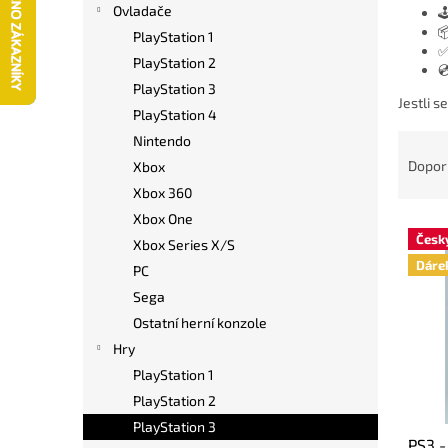
í
Ovladače

p

PlayStation 1
✅
a
PlayStation 2

n
PlayStation 3
e
Jestli s
PlayStation 4
l
Ř
Nintendo
a
Dopor
Xbox
z
Xbox 360
e
Xbox One
V
n
Česk
Xbox Series X/S
ý
í
Dáre
p
p
PC
i
r
Sega
s
o
Ostatní herní konzole
p
d
Hry
r
u
PlayStation 1
o
k
PlayStation 2
d
t
u
ů
PlayStation 3
PS3 -