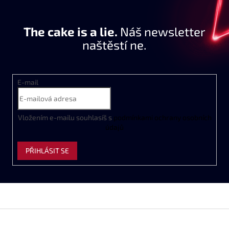
The cake is a lie.
Náš newsletter
naštěstí ne.
E-mail
Vložením e-mailu souhlasíš s
podmínkami ochrany osobních
údajů
PŘIHLÁSIT SE
Z
á