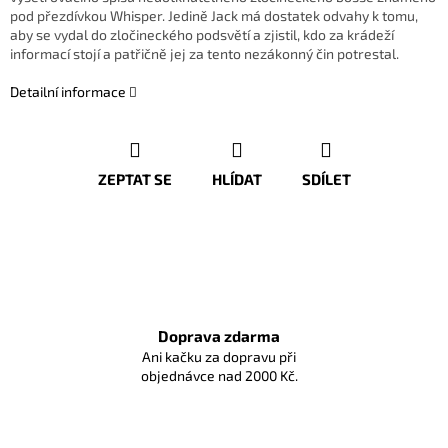
pod přezdívkou Whisper. Jedině Jack má dostatek odvahy k tomu,
aby se vydal do zločineckého podsvětí a zjistil, kdo za krádeží
informací stojí a patřičně jej za tento nezákonný čin potrestal.
Detailní informace
ZEPTAT SE
HLÍDAT
SDÍLET
Doprava zdarma
Ani kačku za dopravu při
objednávce nad 2000 Kč.