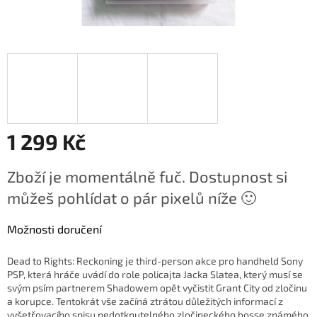
1 299 Kč
Měrná
Zboží je momentálně fuč. Dostupnost si
cena:
můžeš pohlídat o pár pixelů níže 🙂
Možnosti doručení
Dead to Rights: Reckoning je third-person akce pro handheld Sony
PSP, která hráče uvádí do role policajta Jacka Slatea, který musí se
svým psím partnerem Shadowem opět vyčistit Grant City od zločinu
a korupce.
Tentokrát vše začíná ztrátou důležitých informací z
vyšetřovacího spisu nedotknutelného zločineckého bosse známého