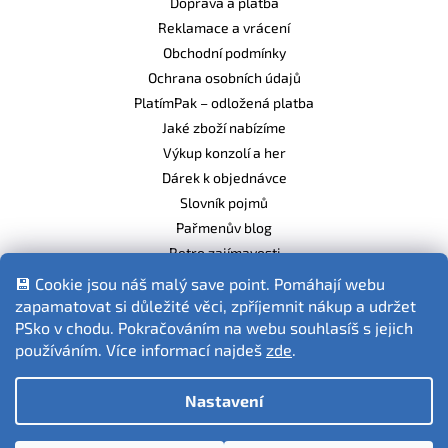
Doprava a platba
Reklamace a vrácení
Obchodní podmínky
Ochrana osobních údajů
PlatímPak – odložená platba
Jaké zboží nabízíme
Výkup konzolí a her
Dárek k objednávce
Slovník pojmů
Pařmenův blog
Retro zajímavosti
Balíme ekologicky
💾 Cookie jsou náš malý save point. Pomáhají webu
zapamatovat si důležité věci, zpříjemnit nákup a udržet
PSko v chodu. Pokračováním na webu souhlasíš s jejich
používáním. Více informací najdeš
zde
.
Fotografie produktů jsou ilustrativní.
Nastavení