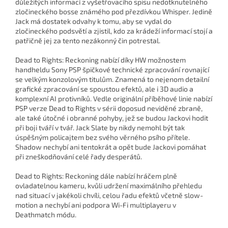
důležitých informací z vyšetřovacího spisu nedotknutelného
zločineckého bosse známého pod přezdívkou Whisper. Jedině
Jack má dostatek odvahy k tomu, aby se vydal do
zločineckého podsvětí a zjistil, kdo za krádeží informací stojí a
patřičně jej za tento nezákonný čin potrestal.
Dead to Rights: Reckoning nabízí díky HW možnostem
handheldu Sony PSP špičkové technické zpracování rovnající
se velkým konzolovým titulům. Znamená to nejenom detailní
grafické zpracování se spoustou efektů, ale i 3D audio a
komplexní AI protivníků. Vedle originální příběhové linie nabízí
PSP verze Dead to Rights v sérii doposud neviděné zbraně,
ale také útočné i obranné pohyby, jež se budou Jackovi hodit
při boji tváří v tvář. Jack Slate by nikdy nemohl být tak
úspěšným policajtem bez svého věrného psího přítele.
Shadow nechybí ani tentokrát a opět bude Jackovi pomáhat
při zneškodňování celé řady desperátů.
Dead to Rights: Reckoning dále nabízí hráčem plně
ovladatelnou kameru, kvůli udržení maximálního přehledu
nad situací v jakékoli chvíli, celou řadu efektů včetně slow-
motion a nechybí ani podpora Wi-Fi multiplayeru v
Deathmatch módu.