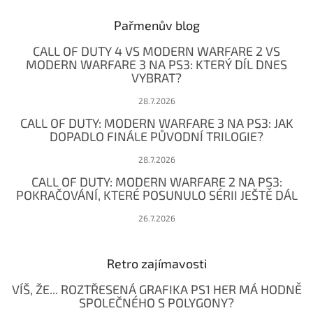
p
a
Pařmenův blog
t
CALL OF DUTY 4 VS MODERN WARFARE 2 VS
í
MODERN WARFARE 3 NA PS3: KTERÝ DÍL DNES
VYBRAT?
28.7.2026
CALL OF DUTY: MODERN WARFARE 3 NA PS3: JAK
DOPADLO FINÁLE PŮVODNÍ TRILOGIE?
28.7.2026
CALL OF DUTY: MODERN WARFARE 2 NA PS3:
POKRAČOVÁNÍ, KTERÉ POSUNULO SÉRII JEŠTĚ DÁL
26.7.2026
Retro zajímavosti
VÍŠ, ŽE... ROZTŘESENÁ GRAFIKA PS1 HER MÁ HODNĚ
SPOLEČNÉHO S POLYGONY?