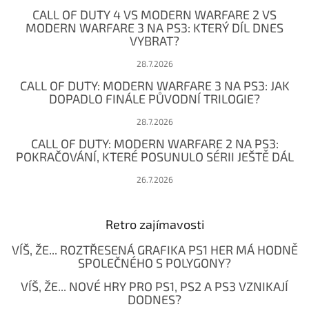
t
CALL OF DUTY 4 VS MODERN WARFARE 2 VS
í
MODERN WARFARE 3 NA PS3: KTERÝ DÍL DNES
VYBRAT?
28.7.2026
CALL OF DUTY: MODERN WARFARE 3 NA PS3: JAK
DOPADLO FINÁLE PŮVODNÍ TRILOGIE?
28.7.2026
CALL OF DUTY: MODERN WARFARE 2 NA PS3:
POKRAČOVÁNÍ, KTERÉ POSUNULO SÉRII JEŠTĚ DÁL
26.7.2026
Retro zajímavosti
VÍŠ, ŽE... ROZTŘESENÁ GRAFIKA PS1 HER MÁ HODNĚ
SPOLEČNÉHO S POLYGONY?
VÍŠ, ŽE... NOVÉ HRY PRO PS1, PS2 A PS3 VZNIKAJÍ
DODNES?