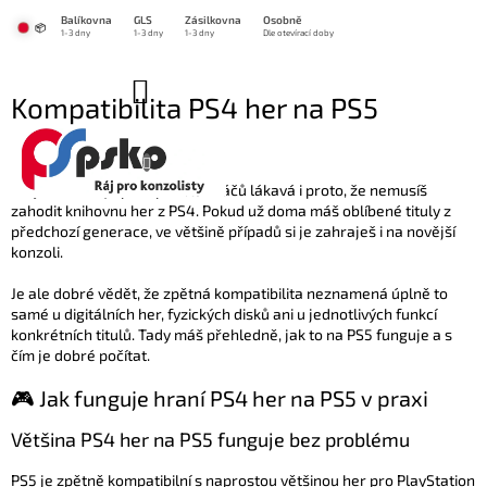
Přejít
Balíkovna
GLS
Zásilkovna
Osobně
na
📦
1-3 dny
1-3 dny
1-3 dny
Dle otevírací doby
obsah
NÁKUPNÍ
Kompatibilita PS4 her na PS5
KOŠÍK
23.2.2024
PlayStation 5 je pro spoustu hráčů lákavá i proto, že nemusíš
zahodit knihovnu her z PS4. Pokud už doma máš oblíbené tituly z
předchozí generace, ve většině případů si je zahraješ i na novější
konzoli.
Je ale dobré vědět, že zpětná kompatibilita neznamená úplně to
samé u digitálních her, fyzických disků ani u jednotlivých funkcí
konkrétních titulů. Tady máš přehledně, jak to na PS5 funguje a s
čím je dobré počítat.
🎮 Jak funguje hraní PS4 her na PS5 v praxi
Většina PS4 her na PS5 funguje bez problému
PS5 je zpětně kompatibilní s naprostou většinou her pro PlayStation