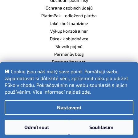
Obchodní podmínky
Ochrana osobních údajů
PlatímPak – odložená platba
Jaké zboží nabízíme
Výkup konzolí a her
Dárek k objednávce
Slovník pojmů
Pařmenův blog
Retro zajímavosti
Balíme ekologicky
💾 Cookie jsou náš malý save point. Pomáhají webu
zapamatovat si důležité věci, zpříjemnit nákup a udržet
PSko v chodu. Pokračováním na webu souhlasíš s jejich
používáním. Více informací najdeš
zde
.
Fotografie produktů jsou ilustrativní.
Nastavení
Vytvořil Shoptet
Odmítnout
Souhlasím