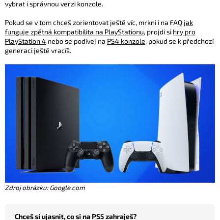
vybrat i správnou verzi konzole.
Pokud se v tom chceš zorientovat ještě víc, mrkni i na FAQ
jak
funguje zpětná kompatibilita na PlayStationu
, projdi si
hry pro
PlayStation 4
nebo se podívej na
PS4 konzole
, pokud se k předchozí
generaci ještě vracíš.
Zdroj obrázku: Google.com
Chceš si ujasnit, co si na PS5 zahraješ?