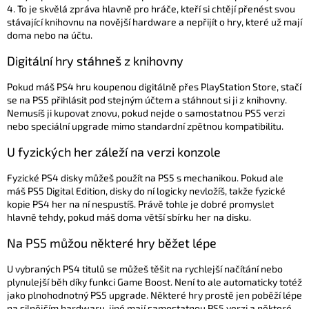
4. To je skvělá zpráva hlavně pro hráče, kteří si chtějí přenést svou
stávající knihovnu na novější hardware a nepřijít o hry, které už mají
doma nebo na účtu.
Digitální hry stáhneš z knihovny
Pokud máš PS4 hru koupenou digitálně přes PlayStation Store, stačí
se na PS5 přihlásit pod stejným účtem a stáhnout si ji z knihovny.
Nemusíš ji kupovat znovu, pokud nejde o samostatnou PS5 verzi
nebo speciální upgrade mimo standardní zpětnou kompatibilitu.
U fyzických her záleží na verzi konzole
Fyzické PS4 disky můžeš použít na PS5 s mechanikou. Pokud ale
máš PS5 Digital Edition, disky do ní logicky nevložíš, takže fyzické
kopie PS4 her na ní nespustíš. Právě tohle je dobré promyslet
hlavně tehdy, pokud máš doma větší sbírku her na disku.
Na PS5 můžou některé hry běžet lépe
U vybraných PS4 titulů se můžeš těšit na rychlejší načítání nebo
plynulejší běh díky funkci Game Boost. Není to ale automaticky totéž
jako plnohodnotný PS5 upgrade. Některé hry prostě jen poběží lépe
na silnějším hardwaru, jiné mají samostatnou PS5 verzi a některé