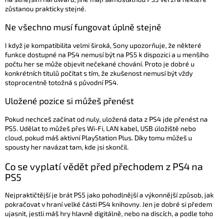
zůstanou prakticky stejné.
Ne všechno musí fungovat úplně stejně
I když je kompatibilita velmi široká, Sony upozorňuje, že některé
funkce dostupné na PS4 nemusí být na PS5 k dispozici a u menšího
počtu her se může objevit nečekané chování. Proto je dobré u
konkrétních titulů počítat s tím, že zkušenost nemusí být vždy
stoprocentně totožná s původní PS4.
Uložené pozice si můžeš přenést
Pokud nechceš začínat od nuly, uložená data z PS4 jde přenést na
PS5. Udělat to můžeš přes Wi-Fi, LAN kabel, USB úložiště nebo
cloud, pokud máš aktivní PlayStation Plus. Díky tomu můžeš u
spousty her navázat tam, kde jsi skončil.
Co se vyplatí vědět před přechodem z PS4 na
PS5
Nejpraktičtější je brát PS5 jako pohodlnější a výkonnější způsob, jak
pokračovat v hraní velké části PS4 knihovny. Jen je dobré si předem
ujasnit, jestli máš hry hlavně digitálně, nebo na discích, a podle toho