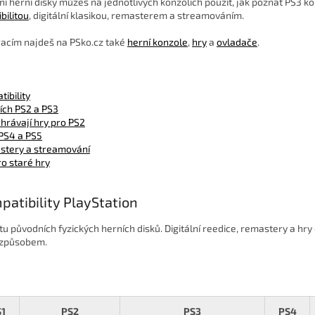
dní herní disky můžeš na jednotlivých konzolích použít, jak poznat PS3 ko
bilitou
, digitální klasikou, remasterem a streamováním.
racím najdeš na PSko.cz také
herní konzole
,
hry
a
ovladače
.
ibility
ích PS2 a PS3
hrávají hry pro PS2
 PS4 a PS5
mastery a streamování
ro staré hry
patibility PlayStation
tu původních fyzických herních disků. Digitální reedice, remastery a hr
 způsobem.
S1
PS2
PS3
PS4