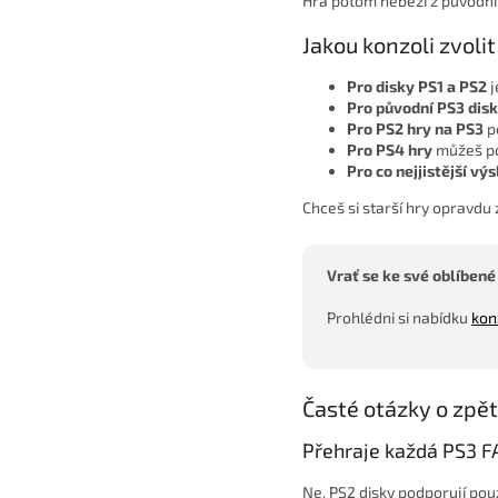
Hra potom neběží z původníh
Jakou konzoli zvolit
Pro disky PS1 a PS2
j
Pro původní PS3 dis
Pro PS2 hry na PS3
p
Pro PS4 hry
můžeš po
Pro co nejjistější vý
Chceš si starší hry opravdu
Vrať se ke své oblíbené
Prohlédni si nabídku
kon
Časté otázky o zpět
Přehraje každá PS3 F
Ne. PS2 disky podporují pou