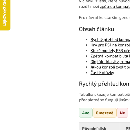
V článku zjistíš, které půvo
rozdíl mezi
zpětnou kompati
Pro návrat ke starším gene
Obsah článku
Rychlý přehled kompat
Hry pro PS1 na konzol
Které modely PS3 pře
Zpětná kompatibilita
Digitální klasiky, re
Jakou konzoli zvolit p
Časté otázky
Rychlý přehled kom
Tabulka ukazuje kompatibili
předplatného fungují jiným
Ano
Omezeně
Ne
Původní disk
P