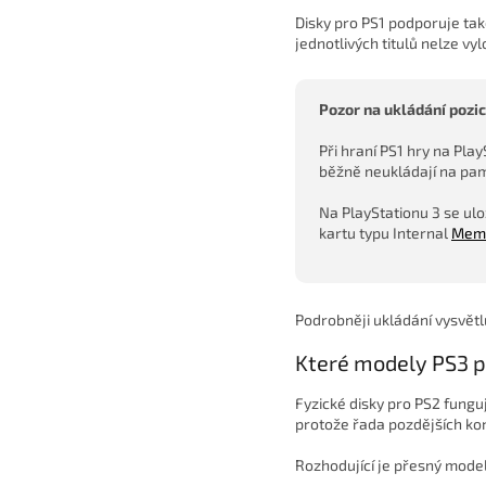
Disky pro PS1 podporuje ta
jednotlivých titulů nelze vy
Pozor na ukládání pozic 
Při hraní PS1 hry na Pla
běžně neukládají na pam
Na PlayStationu 3 se ulo
kartu typu Internal
Memo
Podrobněji ukládání vysvět
Které modely PS3 p
Fyzické disky pro PS2 fungu
protože řada pozdějších ko
Rozhodující je přesný model