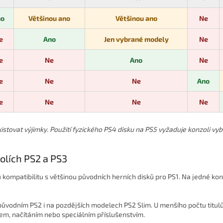
no
Většinou ano
Většinou ano
Ne
e
Ano
Jen vybrané modely
Ne
e
Ne
Ano
Ne
e
Ne
Ne
Ano
e
Ne
Ne
Ne
istovat výjimky. Použití fyzického PS4 disku na PS5 vyžaduje konzoli vy
olích PS2 a PS3
 kompatibilitu s většinou původních herních disků pro PS1. Na jedné konz
původním PS2 i na pozdějších modelech PS2 Slim. U menšího počtu titul
m, načítáním nebo speciálním příslušenstvím.