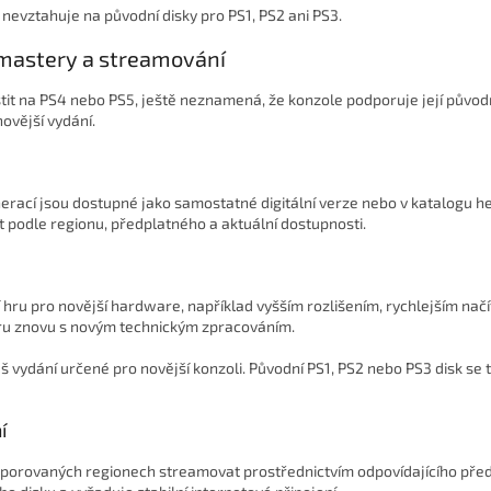
 nevztahuje na původní disky pro PS1, PS2 ani PS3.
remastery a streamování
tit na PS4 nebo PS5, ještě neznamená, že konzole podporuje její původní
ovější vydání.
erací jsou dostupné jako samostatné digitální verze nebo v katalogu he
 podle regionu, předplatného a aktuální dostupnosti.
hru pro novější hardware, například vyšším rozlišením, rychlejším nač
ru znovu s novým technickým zpracováním.
 vydání určené pro novější konzoli. Původní PS1, PS2 nebo PS3 disk se 
í
odporovaných regionech streamovat prostřednictvím odpovídajícího před