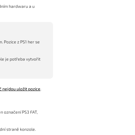
odním hardwaru a u
. Pozice z PS1 her se
le je potřeba vytvořit
 nejdou uložit pozice
.
en označení PS3 FAT,
dní straně konzole.