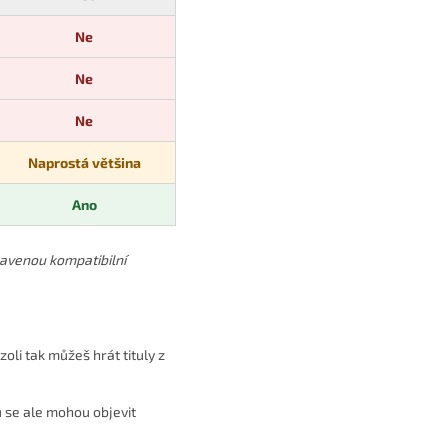
Ne
Ne
Ne
Naprostá většina
Ano
bavenou kompatibilní
oli tak můžeš hrát tituly z
ů se ale mohou objevit