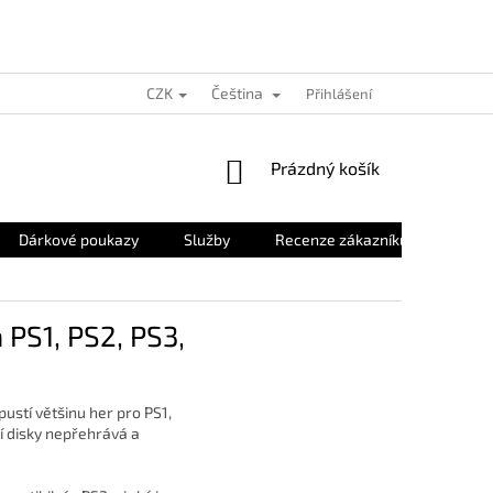
CZK
Čeština
Přihlášení
NÁKUPNÍ
Prázdný košík
KOŠÍK
Dárkové poukazy
Služby
Recenze zákazníků
O nás
 PS1, PS2, PS3,
pustí většinu her pro PS1,
ší disky nepřehrává a