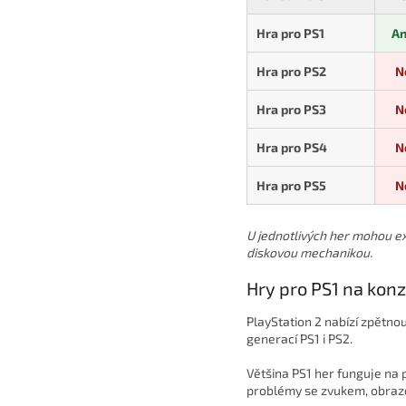
Hra pro PS1
A
Hra pro PS2
N
Hra pro PS3
N
Hra pro PS4
N
Hra pro PS5
N
U jednotlivých her mohou ex
diskovou mechanikou.
Hry pro PS1 na konz
PlayStation 2 nabízí zpětnou
generací PS1 i PS2.
Většina PS1 her funguje na 
problémy se zvukem, obraze