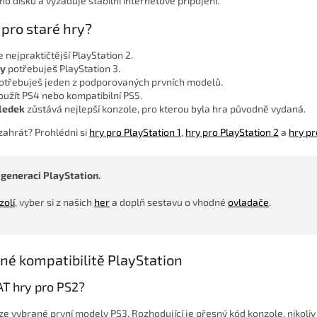
o disku a vyžaduje stabilní internetové připojení.
 pro staré hry?
e nejpraktičtější PlayStation 2.
ky
potřebuješ PlayStation 3.
otřebuješ jeden z podporovaných prvních modelů.
užít PS4 nebo kompatibilní PS5.
sledek
zůstává nejlepší konzole, pro kterou byla hra původně vydaná.
 zahrát? Prohlédni si
hry pro PlayStation 1
,
hry pro PlayStation 2
a
hry pr
 generaci PlayStation.
zolí
, vyber si z našich
her
a doplň sestavu o vhodné
ovladače
.
né kompatibilitě PlayStation
AT hry pro PS2?
ze vybrané první modely PS3. Rozhodující je přesný kód konzole, nikoliv