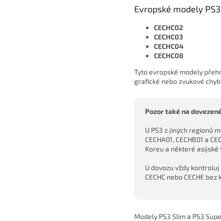
Evropské modely PS3 
CECHC02
CECHC03
CECHC04
CECHC08
Tyto evropské modely přehra
grafické nebo zvukové chyb
Pozor také na dovezené
U PS3 z jiných regionů
CECHA01, CECHB01 a CEC
Koreu a některé asijské 
U dovozu vždy kontroluj
CECHC nebo CECHE bez k
Modely PS3 Slim a PS3 Super