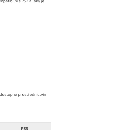
mpatibilní s PS2 a jaký je
y dostupné prostřednictvím
PS5