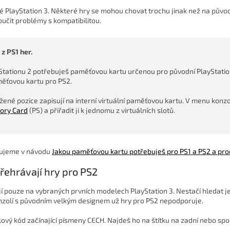
ké PlayStation 3. Některé hry se mohou chovat trochu jinak než na pův
loučit problémy s kompatibilitou.
z PS1 her.
yStationu 2 potřebuješ paměťovou kartu určenou pro původní PlayStation
ěťovou kartu pro PS2.
žené pozice zapisují na interní virtuální paměťovou kartu. V menu konzo
ry Card
(PS) a přiřadit ji k jednomu z virtuálních slotů.
lujeme v návodu
Jakou paměťovou kartu potřebuješ pro PS1 a PS2 a proč
řehrávají hry pro PS2
jí pouze na vybraných prvních modelech PlayStation 3. Nestačí hledat j
nzolí s původním velkým designem už hry pro PS2 nepodporuje.
ový kód začínající písmeny CECH. Najdeš ho na štítku na zadní nebo spo