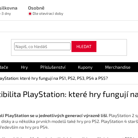
silkovna
Osobně
1-3 dny
Dle otevírací doby
HLEDAT
dače
Hry
Příslušenství
Kupony
Merchandise
ayStation: které hry fungují na PS1, PS2, PS3, PS4 a PS5?
ilita PlayStation: které hry fungují na
í PlayStation se u jednotlivých generací výrazně liší.
PlayStation 2 s
 disky a u několika prvních modelů také hry pro PS2. PlayStation 4 star
především na hry pro PS4.