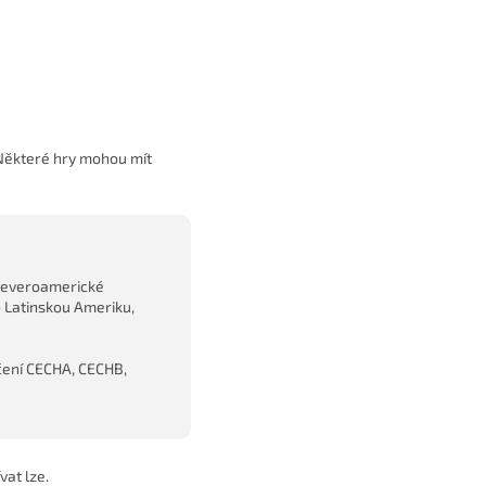
 Některé hry mohou mít
 severoamerické
 Latinskou Ameriku,
čení CECHA, CECHB,
vat lze.