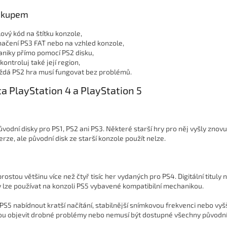
nákupem
ový kód na štítku konzole,
načení PS3 FAT nebo na vzhled konzole,
niky přímo pomocí PS2 disku,
ontroluj také její region,
každá PS2 hra musí fungovat bez problémů.
a PlayStation 4 a PlayStation 5
vodní disky pro PS1, PS2 ani PS3. Některé starší hry pro něj vyšly zno
rze, ale původní disk ze starší konzole použít nelze.
ostou většinu více než čtyř tisíc her vydaných pro PS4. Digitální tituly 
y lze používat na konzoli PS5 vybavené kompatibilní mechanikou.
5 nabídnout kratší načítání, stabilnější snímkovou frekvenci nebo vyšš
ou objevit drobné problémy nebo nemusí být dostupné všechny původní 