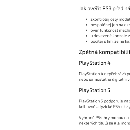
Jak ověřit PS3 před 
zkontroluj celý model
nespoléhej jen na oz
ověř funkčnost mecha
u dovezené konzole zk
počítej s tím, že ne 
Zpětná kompatibilit
PlayStation 4
PlayStation 4 nepřehrává pů
nebo samostatné digitální ve
PlayStation 5
PlayStation 5 podporuje napr
knihovně a fyzické PS4 disk
Vybrané PS4 hry mohou na PS
některých titulů se ale moh