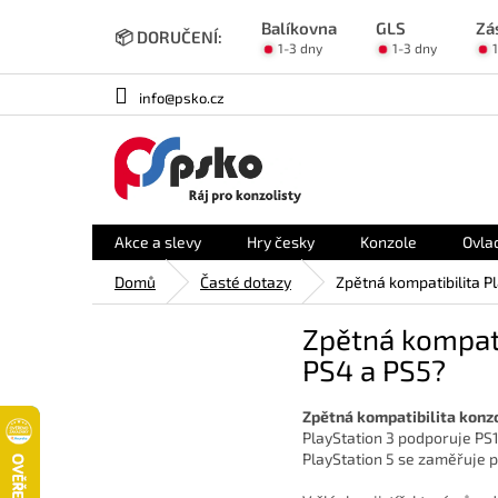
Přejít
Balíkovna
GLS
Zá
na
📦 DORUČENÍ:
1-3 dny
1-3 dny
obsah
info@psko.cz
Akce a slevy
Hry česky
Konzole
Ovla
Domů
Časté dotazy
Zpětná kompatibilita Pl
Zpětná kompatib
PS4 a PS5?
Zpětná kompatibilita konzol
PlayStation 3 podporuje PS1
PlayStation 5 se zaměřuje 