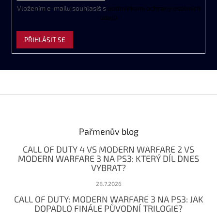
Vložením e-mailu souhlasíš s
podmínkami ochrany osobních
údajů
PŘIHLÁSIT SE
Z
á
p
a
Pařmenův blog
t
CALL OF DUTY 4 VS MODERN WARFARE 2 VS
í
MODERN WARFARE 3 NA PS3: KTERÝ DÍL DNES
VYBRAT?
28.7.2026
CALL OF DUTY: MODERN WARFARE 3 NA PS3: JAK
DOPADLO FINÁLE PŮVODNÍ TRILOGIE?