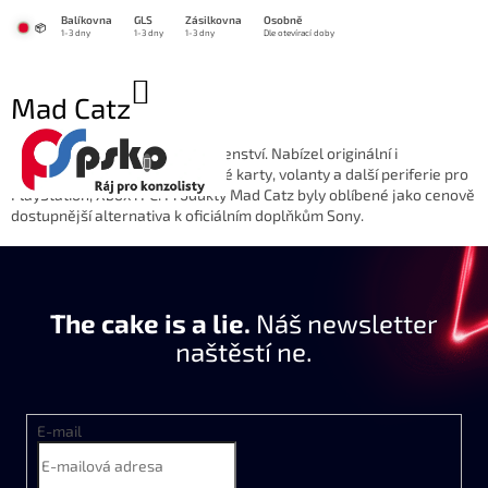
Přejít
Balíkovna
GLS
Zásilkovna
Osobně
na
📦
1-3 dny
1-3 dny
1-3 dny
Dle otevírací doby
obsah
NÁKUPNÍ
Mad Catz
KOŠÍK
Známý výrobce herního příslušenství. Nabízel originální i
alternativní ovladače, paměťové karty, volanty a další periferie pro
PlayStation, Xbox i PC. Produkty Mad Catz byly oblíbené jako cenově
dostupnější alternativa k oficiálním doplňkům Sony.
The cake is a lie.
Náš newsletter
naštěstí ne.
E-mail