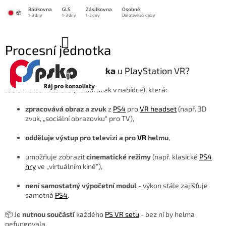
Přejít
Balíkovna
GLS
Zásilkovna
Osobně
na
📦
1-3 dny
1-3 dny
1-3 dny
Dle otevírací doby
obsah
NÁKUPNÍ
Procesní jednotka
KOŠÍK
🧠 Co je
procesní jednotka
u PlayStation VR?
Jde o malou krabičku (viz obrázek v nabídce), která:
zpracovává obraz a zvuk
z
PS4
pro
VR headset
(např. 3D
zvuk, „sociální obrazovku“ pro TV),
odděluje výstup pro televizi a pro
VR
helmu
,
umožňuje zobrazit
cinematické režimy
(např. klasické
PS4
hry
ve „virtuálním kině“),
není samostatný výpočetní modul
- výkon stále zajišťuje
samotná
PS4
.
📦 Je
nutnou součástí
každého
PS VR setu
- bez ní by helma
nefungovala.