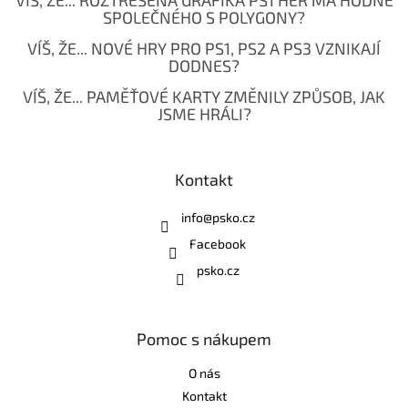
SPOLEČNÉHO S POLYGONY?
VÍŠ, ŽE... NOVÉ HRY PRO PS1, PS2 A PS3 VZNIKAJÍ
DODNES?
VÍŠ, ŽE... PAMĚŤOVÉ KARTY ZMĚNILY ZPŮSOB, JAK
JSME HRÁLI?
Kontakt
info
@
psko.cz
Facebook
psko.cz
Pomoc s nákupem
O nás
Kontakt