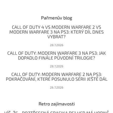
Z
á
p
a
Pařmenův blog
t
CALL OF DUTY 4 VS MODERN WARFARE 2 VS
í
MODERN WARFARE 3 NA PS3: KTERÝ DÍL DNES
VYBRAT?
28.7.2026
CALL OF DUTY: MODERN WARFARE 3 NA PS3: JAK
DOPADLO FINÁLE PŮVODNÍ TRILOGIE?
28.7.2026
CALL OF DUTY: MODERN WARFARE 2 NA PS3:
POKRAČOVÁNÍ, KTERÉ POSUNULO SÉRII JEŠTĚ DÁL
26.7.2026
Retro zajímavosti
VÍŠ, ŽE... ROZTŘESENÁ GRAFIKA PS1 HER MÁ HODNĚ