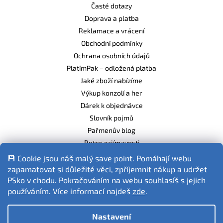
Časté dotazy
Doprava a platba
Reklamace a vrácení
Obchodní podmínky
Ochrana osobních údajů
PlatímPak – odložená platba
Jaké zboží nabízíme
Výkup konzolí a her
Dárek k objednávce
Slovník pojmů
Pařmenův blog
Retro zajímavosti
Balíme ekologicky
💾 Cookie jsou náš malý save point. Pomáhají webu
zapamatovat si důležité věci, zpříjemnit nákup a udržet
PSko v chodu. Pokračováním na webu souhlasíš s jejich
používáním. Více informací najdeš
zde
.
Fotografie produktů jsou ilustrativní.
Nastavení