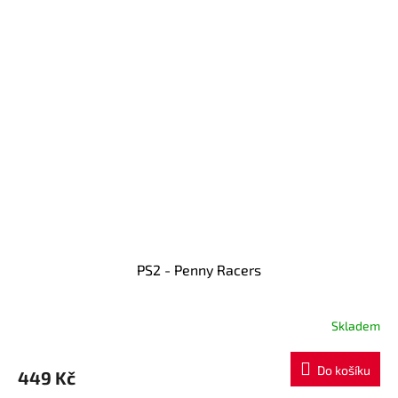
5
hvězdiček.
PS2 - Penny Racers
Skladem
Do košíku
449 Kč