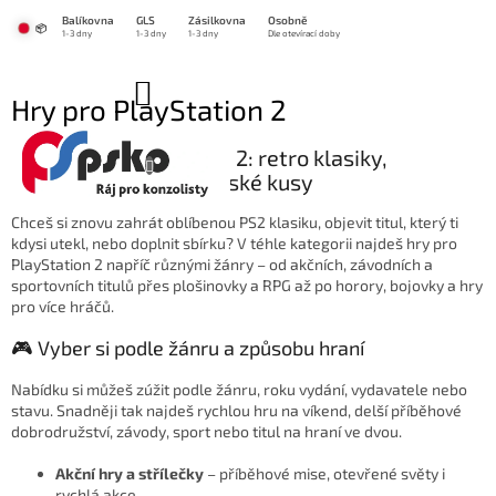
Přejít
Balíkovna
GLS
Zásilkovna
Osobně
na
📦
1-3 dny
1-3 dny
1-3 dny
Dle otevírací doby
obsah
NÁKUPNÍ
Hry pro PlayStation 2
KOŠÍK
💿 Hry pro PlayStation 2: retro klasiky,
multiplayer i sběratelské kusy
Chceš si znovu zahrát oblíbenou PS2 klasiku, objevit titul, který ti
kdysi utekl, nebo doplnit sbírku? V téhle kategorii najdeš hry pro
PlayStation 2 napříč různými žánry – od akčních, závodních a
sportovních titulů přes plošinovky a RPG až po horory, bojovky a hry
pro více hráčů.
🎮 Vyber si podle žánru a způsobu hraní
Nabídku si můžeš zúžit podle žánru, roku vydání, vydavatele nebo
stavu. Snadněji tak najdeš rychlou hru na víkend, delší příběhové
dobrodružství, závody, sport nebo titul na hraní ve dvou.
Akční hry a střílečky
– příběhové mise, otevřené světy i
rychlá akce