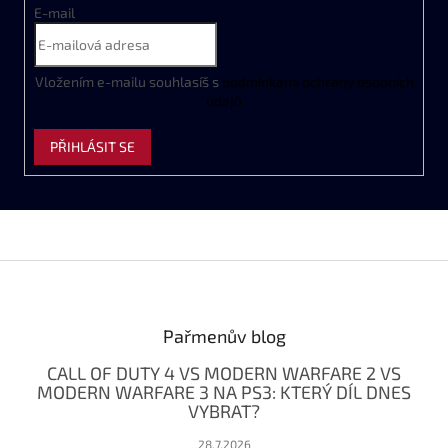
v
E-mail
ý
p
i
s
Vložením e-mailu souhlasíš s
podmínkami ochrany osobních
u
údajů
PŘIHLÁSIT SE
Z
á
p
a
Pařmenův blog
t
CALL OF DUTY 4 VS MODERN WARFARE 2 VS
í
MODERN WARFARE 3 NA PS3: KTERÝ DÍL DNES
VYBRAT?
28.7.2026