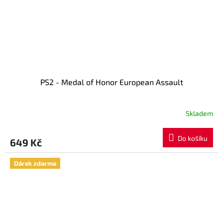
PS2 - Medal of Honor European Assault
Skladem
Průměrné
hodnocení
produktu
Do košíku
649 Kč
je
5,0
z
Dárek zdarma
5
hvězdiček.