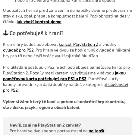
nebo NTSC verzi a konzoli, na které chceš hru spustit
U použitých her se před zařazením do nabídky díváme především na
stav disku, obal, přebal a kompletnost balení. Podrobnosti najdeš v
článku
jak zboží kontrolujeme
.
🕹️ Co potřebuješ k hraní?
Kromě hry budeš potřebovat
konzoli PlayStation 2
a vhodný
ovladač pro PS2
. Pro hraní ve dvou se hodí druhý ovladač a některé
hry pro tři nebo čtyři hráče využívají také MultiTap.
Pro ukládání postupu v PS2 hrách potřebuješ paměťovou kartu pro
PlayStation 2. Rozdíly mezi kartami vysvětlujeme v návodu
jakou
paměťovou kartu potřebuješ pro PS1 a PS2
. Paměťové karty,
kabely, převodníky a další doplňky najdeš v kategorii
příslušenství
pro PS2
.
Vyber si žánr, který tě baví, a potom u konkrétní hry zkontroluj
stav disku, jazyk, region a obsah balení.
Nevíš, co si na PlayStation 2 zahrát?
Pro hraní ve dvou nebo s partou mrkni na
nejlepší