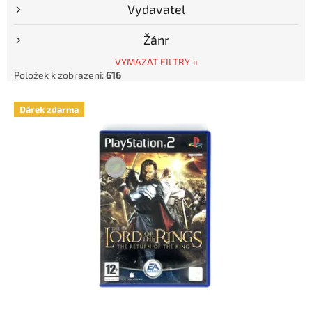
Vydavatel
Žánr
VYMAZAT FILTRY
Položek k zobrazení:
616
V
Dárek zdarma
ý
p
i
s
p
r
o
d
u
k
t
ů