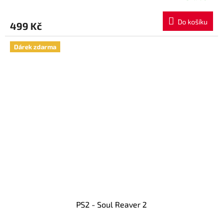
Do košíku
499 Kč
Dárek zdarma
PS2 - Soul Reaver 2