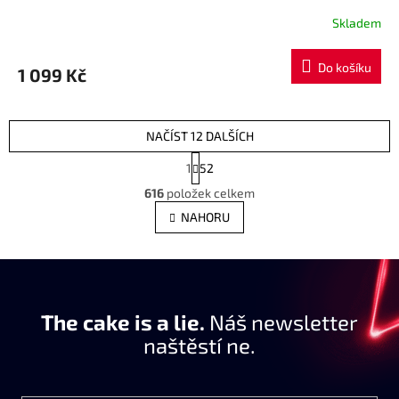
Skladem
Do košíku
1 099 Kč
NAČÍST 12 DALŠÍCH
S
1
52
t
O
r
616
položek celkem
v
á
l
NAHORU
n
á
k
d
o
a
v
c
á
í
n
The cake is a lie.
p
Náš newsletter
í
r
naštěstí ne.
v
k
y