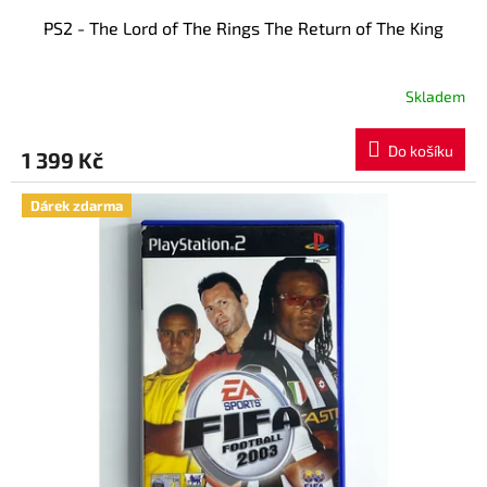
PS2 - The Lord of The Rings The Return of The King
Skladem
Průměrné
hodnocení
produktu
Do košíku
1 399 Kč
je
5,0
z
Dárek zdarma
5
hvězdiček.