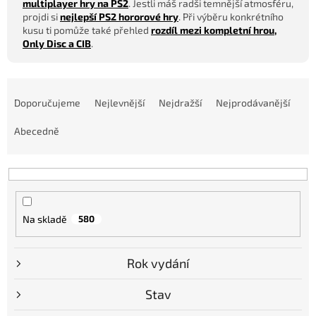
multiplayer hry na PS2
. Jestli máš radši temnější atmosféru,
projdi si
nejlepší PS2 hororové hry
. Při výběru konkrétního
kusu ti pomůže také přehled
rozdíl mezi kompletní hrou,
Only Disc a CIB
.
Ř
a
Doporučujeme
Nejlevnější
Nejdražší
Nejprodávanější
z
e
Abecedně
n
í
p
r
o
Na skladě
580
d
u
k
Rok vydání
t
ů
Stav