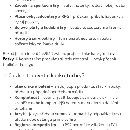
Závodní a sportovní hry
– auta, motorky, fotbal, hokej i další
sporty
Plošinovky, adventury a RPG
– průzkum, příběh, hádanky a
vývoj postavy
Bojové, párty a hudební hry
– souboje, soutěžení a hraní s
přáteli
Horory a survival hry
– temnější atmosféra, napětí a
sběratelsky zajímavé tituly
Pokud je pro tebe důležitá čeština, projdi si také kategorii
hry
česky
. U konkrétního produktu si vždy zkontroluj jazyk přebalu,
titulků a dabingu.
✅ Co zkontrolovat u konkrétní hry?
Stav disku a balení
– sleduj popis produktu, stav krabičky,
přebalu a případné opotřebení média
Kompletnost
– ověř si, jestli kupuješ samotný disk, hru v
krabičce nebo kompletnější balení s manuálem a dalšími
přílohami
Jazyk
– jazyk přebalu nemusí automaticky odpovídat jazyku
titulků nebo dabingu přímo ve hře
Region a kompatibilitu
– u PS2 her může záležet na PAL