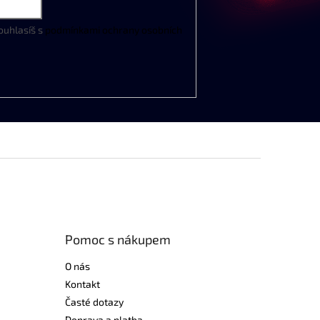
ouhlasíš s
podmínkami ochrany osobních
Pomoc s nákupem
O nás
Kontakt
Časté dotazy
Doprava a platba