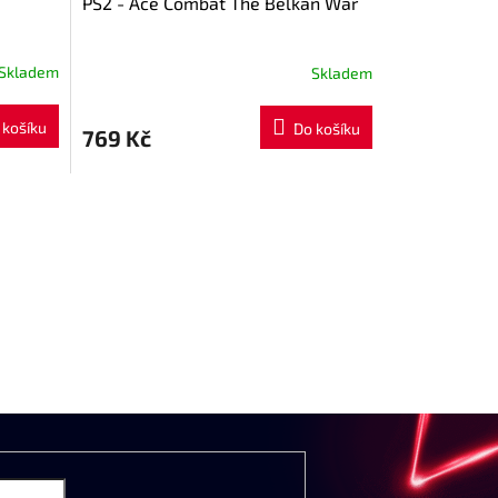
PS2 - Ace Combat The Belkan War
Skladem
Skladem
 košíku
Do košíku
769 Kč