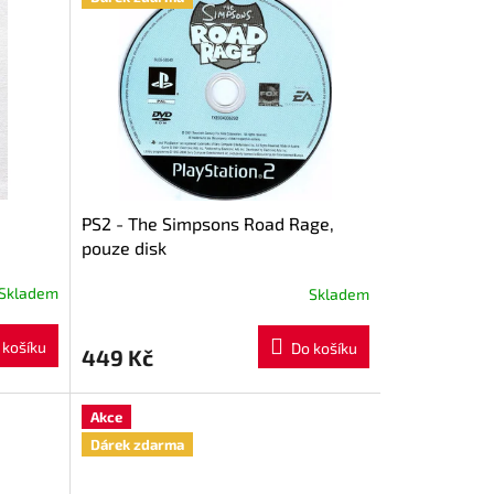
PS2 - The Simpsons Road Rage,
pouze disk
Skladem
Skladem
 košíku
Do košíku
449 Kč
Akce
Dárek zdarma