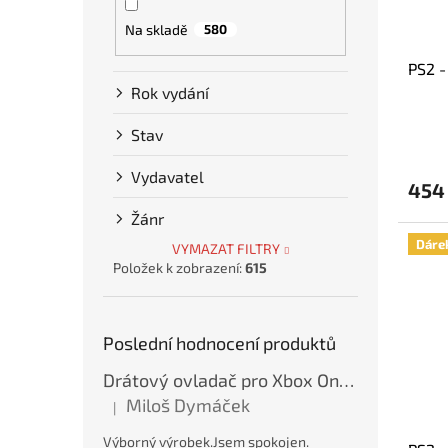
Na skladě
580
PS2 -
Rok vydání
Stav
Průmě
hodno
produ
Vydavatel
454
je
5,0
Žánr
z
Dáre
5
VYMAZAT FILTRY
hvězdi
Položek k zobrazení:
615
Poslední hodnocení produktů
Drátový ovladač pro Xbox One / Xbox Series X/S / PC - Modrý, var. A, nový
Miloš Dymáček
|
Hodnocení produktu je 5 z 5 hvězdiček.
Výborný výrobek.Jsem spokojen.