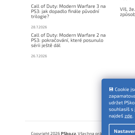
Call of Duty: Modern Warfare 3 na
Víš, že
PS3: jak dopadlo finále původní
způsob,
trilogie?
28.7.2026
Call of Duty: Modern Warfare 2 na
PS3: pokračování, které posunulo
sérii ještě dál
26.7.2026
💾 Cookie j
zapamatovat
udržet PSko
souhlasíš s 
najdeš
zde
.
Nastaven
Copyright 2026
PSko.cz
. Všechna práva vyhrazena.