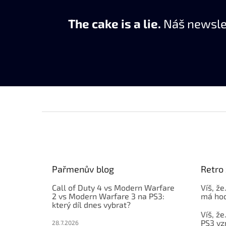
The cake is a lie.
Náš newslet
Z
á
p
a
t
Pařmenův blog
Retro 
í
Call of Duty 4 vs Modern Warfare
Víš, že
2 vs Modern Warfare 3 na PS3:
má hod
který díl dnes vybrat?
Víš, že
PS3 vz
28.7.2026