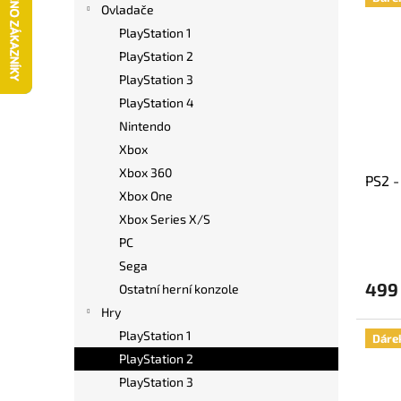
ý
í
í
Ovladače
p
p
p
PlayStation 1
i
r
a
PlayStation 2
s
o
n
PlayStation 3
p
d
e
r
PlayStation 4
u
l
o
k
Nintendo
d
t
Xbox
u
ů
Xbox 360
PS2 -
k
Xbox One
t
Xbox Series X/S
ů
PC
Sega
499
Ostatní herní konzole
Hry
PlayStation 1
Dáre
PlayStation 2
PlayStation 3