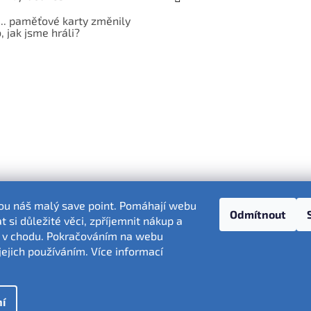
... paměťové karty změnily
 jak jsme hráli?
sou náš malý save point. Pomáhají webu
Odmítnout
 si důležité věci, zpříjemnit nákup a
 v chodu. Pokračováním na webu
Fotografie produktů jsou ilustrativní.
jejich používáním. Více informací
í