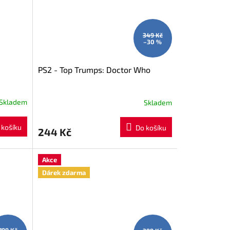
349 Kč
–30 %
PS2 - Top Trumps: Doctor Who
Skladem
Skladem
 košíku
Do košíku
244 Kč
Akce
Dárek zdarma