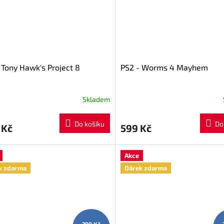
 Tony Hawk's Project 8
PS2 - Worms 4 Mayhem
Skladem
Do košíku
Do
 Kč
599 Kč
Akce
k zdarma
Dárek zdarma