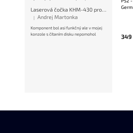
PS2 -
Germa
Laserová čočka KHM-430 pro PS2, nová
Andrej Martonka
|
Hodnocení produktu je 5 z 5 hvězdiček.
Komponent bol asi funkčný ale v mojej
konzole s čítaním disku nepomohol
349