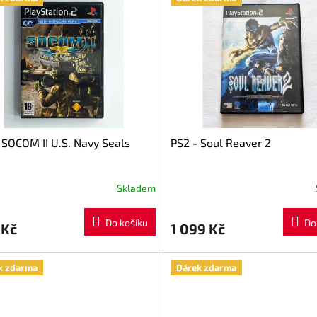
 SOCOM II U.S. Navy Seals
PS2 - Soul Reaver 2
Skladem
Do košíku
Do
 Kč
1 099 Kč
k zdarma
Dárek zdarma