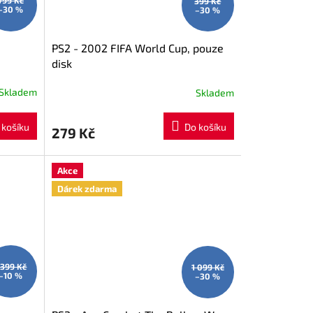
799 Kč
399 Kč
–30 %
–30 %
PS2 - 2002 FIFA World Cup, pouze
disk
Skladem
Skladem
 košíku
Do košíku
279 Kč
Akce
Dárek zdarma
 399 Kč
1 099 Kč
–10 %
–30 %