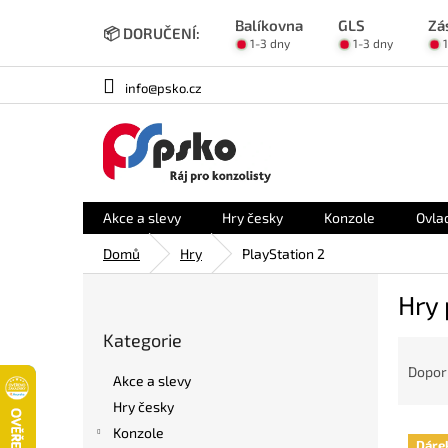
Přejít
Balíkovna
GLS
Zá
na
📦 DORUČENÍ:
1-3 dny
1-3 dny
obsah
info@psko.cz
Akce a slevy
Hry česky
Konzole
Ovla
Domů
Hry
PlayStation 2
P
Hry 
o
Přeskočit
s
Kategorie
kategorie
Ř
t
a
r
Dopor
Akce a slevy
z
a
Hry česky
e
n
V
n
Konzole
n
Dáre