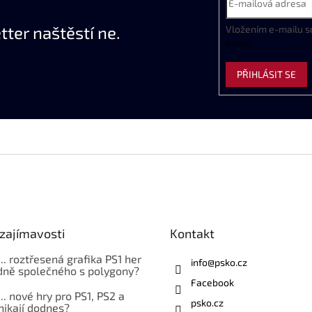
y
v
ter naštěstí ne.
Vložením e-mailu s
ý
údajů
p
i
PŘIHLÁSIT SE
s
u
zajímavosti
Kontakt
... roztřesená grafika PS1 her
info
@
psko.cz
ně společného s polygony?
Facebook
... nové hry pro PS1, PS2 a
psko.cz
nikají dodnes?