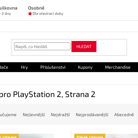
silkovna
Osobně
1-3 dny
Dle otevírací doby
HLEDAT
dače
Hry
Příslušenství
Kupony
Merchandise
pro PlayStation 2
, Strana 2
učujeme
Nejlevnější
Nejdražší
Nejprodávanější
Abecedně
k zdarma
Dárek zdarma