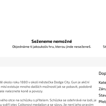
Seženeme nemožné
Objednáme ti jakoukoliv hru, kterou jinde neseženeš.
St
Dop
 okolo roku 1880 v okolí městečka Dodge City. Gun je akční
Kat
h misí existuje mnoho dalších možností jak se pobavit, podobně
Zár
e ale naleznete koně a povozy.
Sta
svého otce na schůzku s přítelem. Schůzka se odehrává na lodi, je
Pře
 svěří otec Coltonovi medailon a se slovy, že není jeho pravým