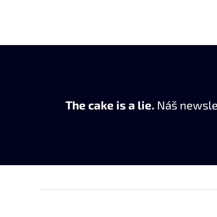
The cake is a lie.
Náš newslet
Z
á
p