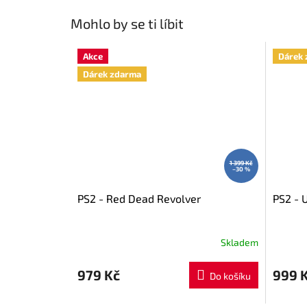
Mohlo by se ti líbit
Akce
Dárek 
Dárek zdarma
1 399 Kč
–30 %
PS2 - Red Dead Revolver
PS2 - 
Skladem
979 Kč
999 
Do košíku