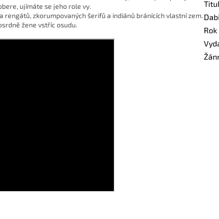
Titu
bere, ujímáte se jeho role vy.
 rengátů, zkorumpovaných šerifů a indiánů bránících vlastní zem.
Dab
osrdně žene vstříc osudu.
Rok
Vyd
Žán