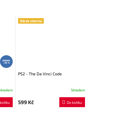
Dárek zdarma
249 Kč
–30 %
PS2 - The Da Vinci Code
Skladem
Skladem
599 Kč
košíku
Do košíku