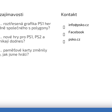
zajímavosti
Kontakt
... roztřesená grafika PS1 her
info
@
psko.cz
ně společného s polygony?
Facebook
... nové hry pro PS1, PS2 a
psko.cz
nikají dodnes?
... paměťové karty změnily
 jak jsme hráli?