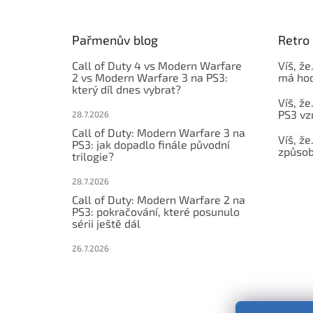
a
t
Pařmenův blog
Retro 
í
Call of Duty 4 vs Modern Warfare
Víš, že
2 vs Modern Warfare 3 na PS3:
má hod
který díl dnes vybrat?
Víš, že
PS3 vz
28.7.2026
Call of Duty: Modern Warfare 3 na
Víš, že
PS3: jak dopadlo finále původní
způsob,
trilogie?
28.7.2026
Call of Duty: Modern Warfare 2 na
PS3: pokračování, které posunulo
sérii ještě dál
26.7.2026