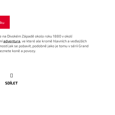
íku
e na Divokém Západě okolo roku 1880 v okolí
ní
adventura
, ve které ale kromě hlavních a vedlejších
ostí jak se pobavit, podobně jako je tomu v sérii Grand
leznete koně a povozy.
SDÍLET