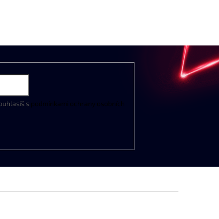
ouhlasíš s
podmínkami ochrany osobních