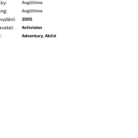
lky
:
Angličtina
ing
:
Angličtina
 vydání
:
2005
avatel
:
Activision
r
:
Adventury
,
Akční