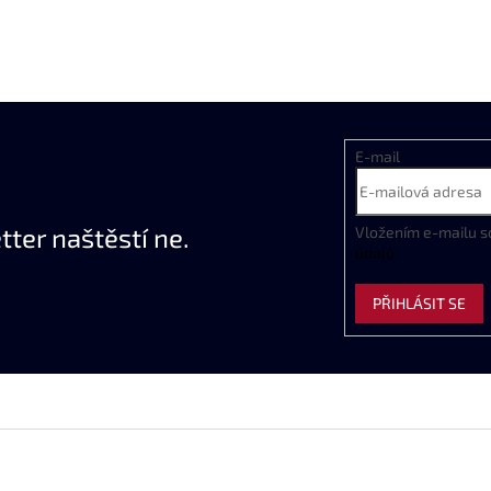
E-mail
ter naštěstí ne.
Vložením e-mailu s
údajů
PŘIHLÁSIT SE