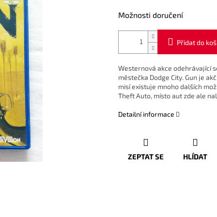
Možnosti doručení
Přidat do koš
Westernová akce odehrávající s
městečka Dodge City. Gun je akč
misí existuje mnoho dalších možn
Theft Auto, místo aut zde ale na
Detailní informace
ZEPTAT SE
HLÍDAT