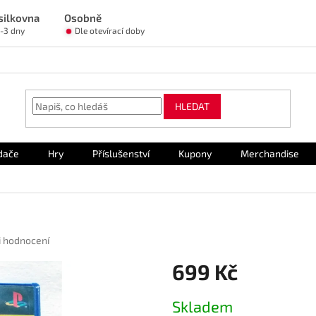
silkovna
Osobně
1-3 dny
Dle otevírací doby
HLEDAT
dače
Hry
Příslušenství
Kupony
Merchandise
i hodnocení
699 Kč
Měrná
Skladem
cena: