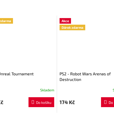
zdarma
Akce
Dárek zdarma
Unreal Tournament
PS2 - Robot Wars Arenas of
Destruction
Skladem
Kč
174 Kč
Do košíku
Do 