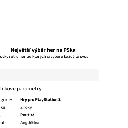
Největší výběr her na PSka
ovky retro her, ze kterých si vybere každý tu svou.
lňkové parametry
egorie
:
Hry pro PlayStation 2
uka
:
2 roky
v
:
Použité
bal
:
Angličtina