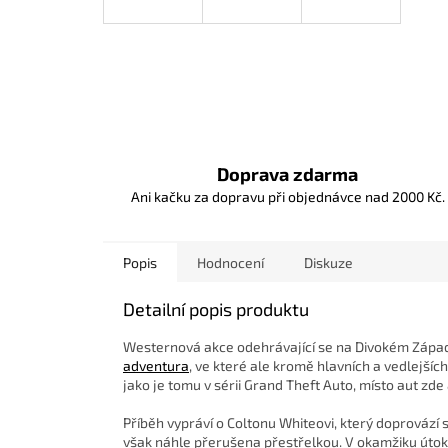
Doprava zdarma
Ani kačku za dopravu při objednávce nad 2000 Kč.
Popis
Hodnocení
Diskuze
Detailní popis produktu
Westernová akce odehrávající se na Divokém Západě
adventura
, ve které ale kromě hlavních a vedlejšíc
jako je tomu v sérii Grand Theft Auto, místo aut zd
Příběh vypráví o Coltonu Whiteovi, který doprovází 
však náhle přerušena přestřelkou. V okamžiku útoku