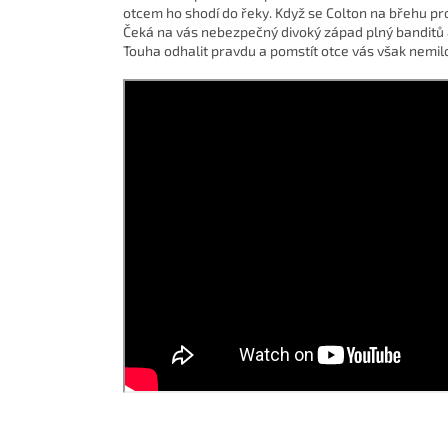
otcem ho shodí do řeky. Když se Colton na břehu pro
Čeká na vás nebezpečný divoký západ plný banditů a
Touha odhalit pravdu a pomstít otce vás však nemil