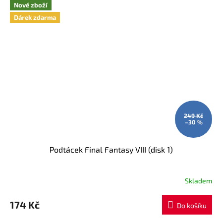
Nové zboží
Dárek zdarma
249 Kč
–30 %
Podtácek Final Fantasy VIII (disk 1)
Skladem
174 Kč
Do košíku