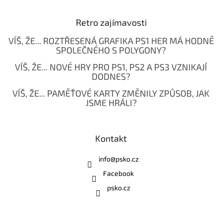
Retro zajímavosti
VÍŠ, ŽE... ROZTŘESENÁ GRAFIKA PS1 HER MÁ HODNĚ
SPOLEČNÉHO S POLYGONY?
VÍŠ, ŽE... NOVÉ HRY PRO PS1, PS2 A PS3 VZNIKAJÍ
DODNES?
VÍŠ, ŽE... PAMĚŤOVÉ KARTY ZMĚNILY ZPŮSOB, JAK
JSME HRÁLI?
Kontakt
info
@
psko.cz
Facebook
psko.cz