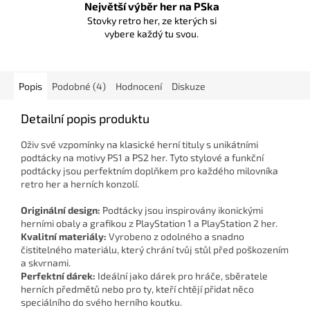
Největší výběr her na PSka
Stovky retro her, ze kterých si
vybere každý tu svou.
Popis
Podobné (4)
Hodnocení
Diskuze
Detailní popis produktu
Oživ své vzpomínky na klasické herní tituly s unikátními
podtácky na motivy PS1 a PS2 her. Tyto stylové a funkční
podtácky jsou perfektním doplňkem pro každého milovníka
retro her a herních konzolí.
Originální design:
Podtácky jsou inspirovány ikonickými
herními obaly a grafikou z PlayStation 1 a PlayStation 2 her.
Kvalitní materiály:
Vyrobeno z odolného a snadno
čistitelného materiálu, který chrání tvůj stůl před poškozením
a skvrnami.
Perfektní dárek:
Ideální jako dárek pro hráče, sběratele
herních předmětů nebo pro ty, kteří chtějí přidat něco
speciálního do svého herního koutku.