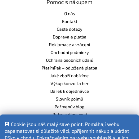
Pomoc s nákupem
O nás
Kontakt
Časté dotazy
Doprava a platba
Reklamace a vrácení
Obchodní podmínky
Ochrana osobních údajů
PlatímPak – odložená platba
Jaké zboží nabízíme
Výkup konzolí a her
Dárek k objednávce
Slovník pojmů
Pařmenův blog
Retro zajímavosti
Balíme ekologicky
💾 Cookie jsou náš malý save point. Pomáhají webu
zapamatovat si důležité věci, zpříjemnit nákup a udržet
PSko v chodu. Pokračováním na webu souhlasíš s jejich