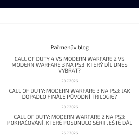
Z
á
p
a
Pařmenův blog
t
CALL OF DUTY 4 VS MODERN WARFARE 2 VS
í
MODERN WARFARE 3 NA PS3: KTERÝ DÍL DNES
VYBRAT?
28.7.2026
CALL OF DUTY: MODERN WARFARE 3 NA PS3: JAK
DOPADLO FINÁLE PŮVODNÍ TRILOGIE?
28.7.2026
CALL OF DUTY: MODERN WARFARE 2 NA PS3:
POKRAČOVÁNÍ, KTERÉ POSUNULO SÉRII JEŠTĚ DÁL
26.7.2026