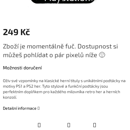
249 Kč
Měrná
Zboží je momentálně fuč. Dostupnost si
cena:
můžeš pohlídat o pár pixelů níže 🙂
Možnosti doručení
Oživ své vzpomínky na klasické herní tituly s unikátními podtácky na
motivy PS1 a PS2 her. Tyto stylové a funkční podtácky jsou
perfektním doplňkem pro každého milovníka retro her a herních
konzolí.
Detailní informace