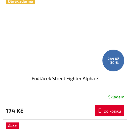
Dárek zdarma
249 Kč
–30 %
Podtácek Street Fighter Alpha 3
Skladem
174 Kč
Do košíku
Akce