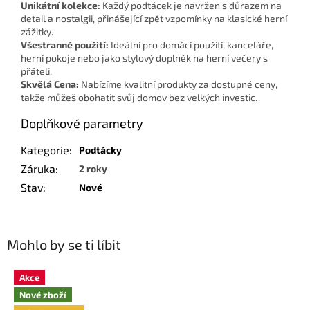
Unikátní kolekce:
Každý podtácek je navržen s důrazem na
detail a nostalgii, přinášející zpět vzpomínky na klasické herní
zážitky.
Všestranné použití:
Ideální pro domácí použití, kanceláře,
herní pokoje nebo jako stylový doplněk na herní večery s
přáteli.
Skvělá Cena:
Nabízíme kvalitní produkty za dostupné ceny,
takže můžeš obohatit svůj domov bez velkých investic.
Doplňkové parametry
Kategorie
:
Podtácky
Záruka
:
2 roky
Stav
:
Nové
Mohlo by se ti líbit
Akce
Nové zboží