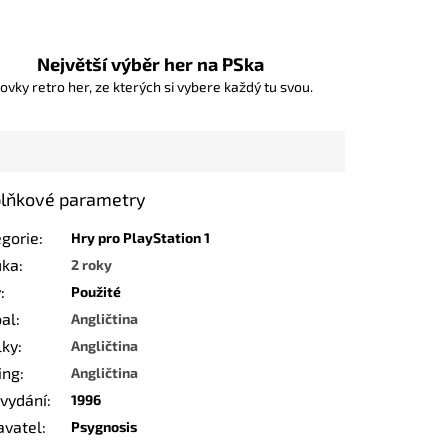
Největší výběr her na PSka
ovky retro her, ze kterých si vybere každý tu svou.
lňkové parametry
egorie
:
Hry pro PlayStation 1
uka
:
2 roky
v
:
Použité
bal
:
Angličtina
lky
:
Angličtina
ing
:
Angličtina
 vydání
:
1996
avatel
:
Psygnosis