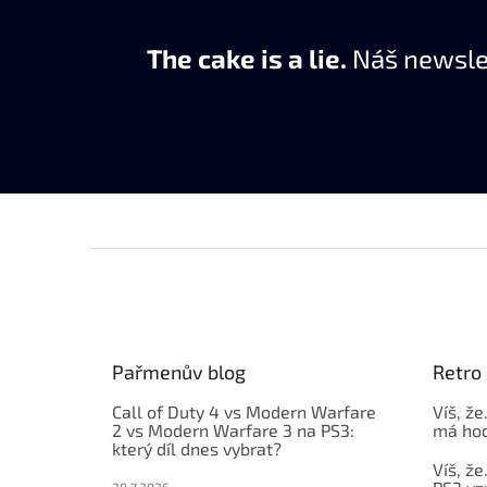
The cake is a lie.
Náš newslet
Z
á
p
a
t
Pařmenův blog
Retro 
í
Call of Duty 4 vs Modern Warfare
Víš, že
2 vs Modern Warfare 3 na PS3:
má hod
který díl dnes vybrat?
Víš, že
28.7.2026