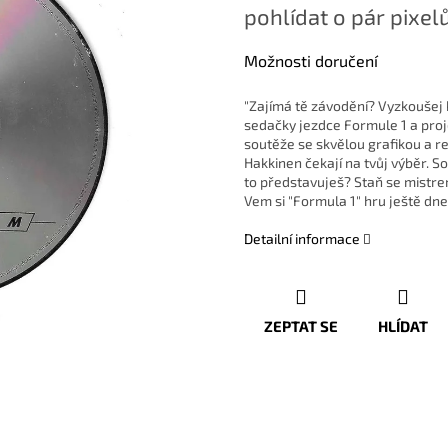
pohlídat o pár pixelů
Možnosti doručení
"Zajímá tě závodění? Vyzkoušej 
sedačky jezdce Formule 1 a projd
soutěže se skvělou grafikou a r
Hakkinen čekají na tvůj výběr. S
to představuješ? Staň se mistr
Vem si "Formula 1" hru ještě dn
Detailní informace
ZEPTAT SE
HLÍDAT