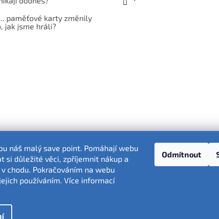
nikají dodnes?
... paměťové karty změnily
 jak jsme hráli?
sou náš malý save point. Pomáhají webu
Odmítnout
 si důležité věci, zpříjemnit nákup a
 v chodu. Pokračováním na webu
Fotografie produktů jsou ilustrativní.
jejich používáním. Více informací
í