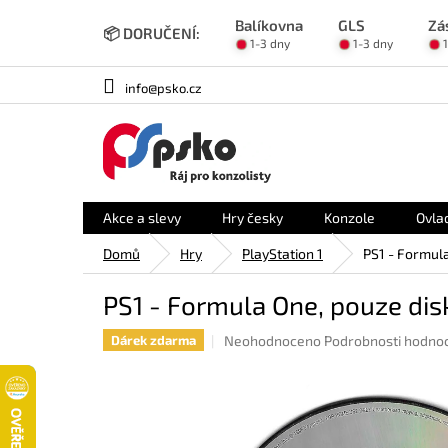
Přejít
Balíkovna
GLS
Zá
na
📦 DORUČENÍ:
1-3 dny
1-3 dny
obsah
info@psko.cz
Akce a slevy
Hry česky
Konzole
Ovla
Domů
Hry
PlayStation 1
PS1 - Formula
PS1 - Formula One, pouze dis
Průměrné
Neohodnoceno
Podrobnosti hodno
Dárek zdarma
hodnocení
produktu
je
0,0
z