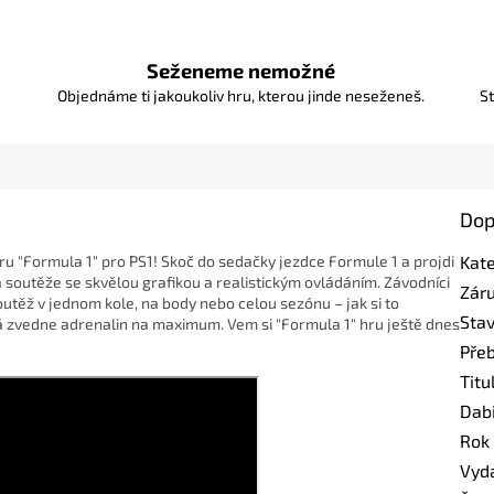
Seženeme nemožné
Objednáme ti jakoukoliv hru, kterou jinde neseženeš.
St
Dop
ru "Formula 1" pro PS1! Skoč do sedačky jezdce Formule 1 a projdi
Kat
a soutěže se skvělou grafikou a realistickým ovládáním. Závodníci
Zár
utěž v jednom kole, na body nebo celou sezónu – jak si to
Sta
á zvedne adrenalin na maximum. Vem si "Formula 1" hru ještě dnes
Pře
Titu
Dab
Rok
Vyd