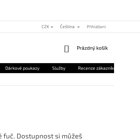
CZK
Čeština
Přihlášení
NÁKUPNÍ
Prázdný košík
KOŠÍK
Dárkové poukazy
Služby
Recenze zákazníků
O nás
 fuč. Dostupnost si můžeš