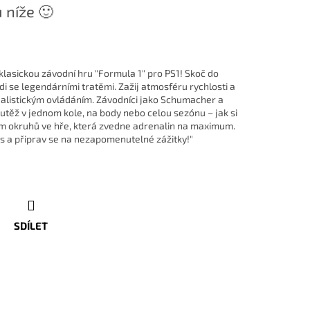
 níže 🙂
klasickou závodní hru "Formula 1" pro PS1! Skoč do
i se legendárními tratěmi. Zažij atmosféru rychlosti a
ealistickým ovládáním. Závodníci jako Schumacher a
outěž v jednom kole, na body nebo celou sezónu – jak si
em okruhů ve hře, která zvedne adrenalin na maximum.
es a připrav se na nezapomenutelné zážitky!"
SDÍLET