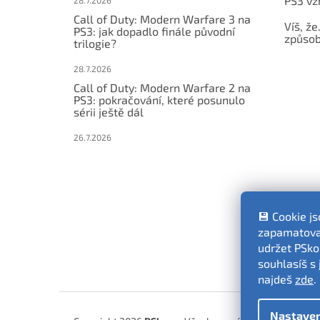
PS3 vz
Call of Duty: Modern Warfare 3 na
Víš, že
PS3: jak dopadlo finále původní
způsob,
trilogie?
28.7.2026
Call of Duty: Modern Warfare 2 na
PS3: pokračování, které posunulo
sérii ještě dál
26.7.2026
💾 Cookie j
zapamatovat
udržet PSko
souhlasíš s 
najdeš
zde
.
Nastaven