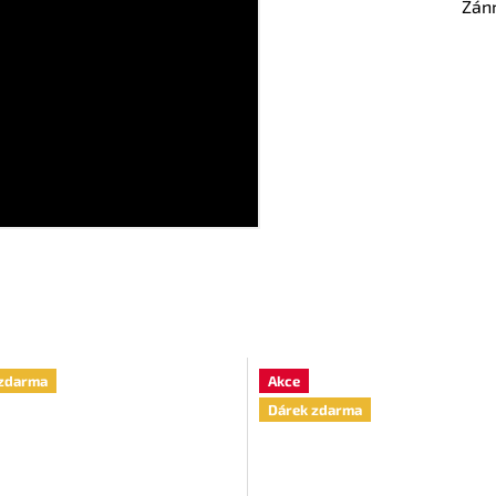
Žán
zdarma
Akce
Dárek zdarma