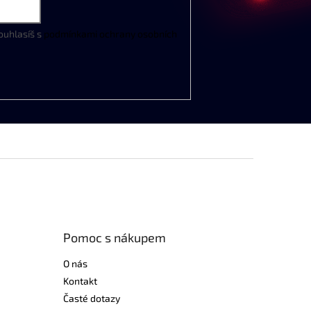
ouhlasíš s
podmínkami ochrany osobních
Pomoc s nákupem
O nás
Kontakt
Časté dotazy