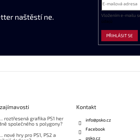
ter naštěstí ne.
Vložením e-mailu s
údajů
PŘIHLÁSIT SE
zajímavosti
Kontakt
... roztřesená grafika PS1 her
info
@
psko.cz
ně společného s polygony?
Facebook
... nové hry pro PS1, PS2 a
psko.cz