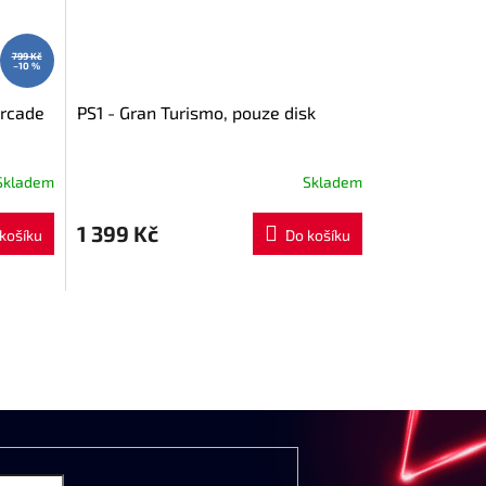
799 Kč
–10 %
Arcade
PS1 - Gran Turismo, pouze disk
Skladem
Skladem
1 399 Kč
košíku
Do košíku