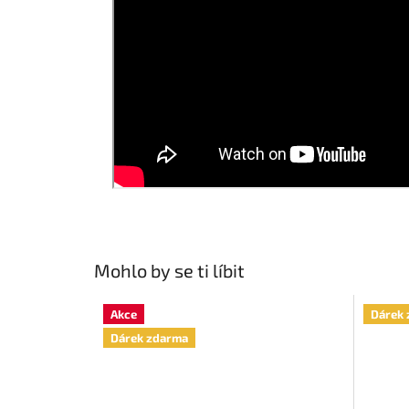
Mohlo by se ti líbit
Akce
Dárek 
Dárek zdarma