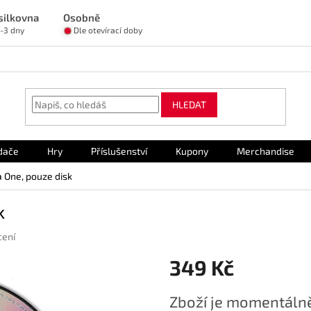
silkovna
Osobně
1-3 dny
Dle otevírací doby
HLEDAT
dače
Hry
Příslušenství
Kupony
Merchandise
 One, pouze disk
k
cení
349 Kč
Měrná
Zboží je momentálně
cena: