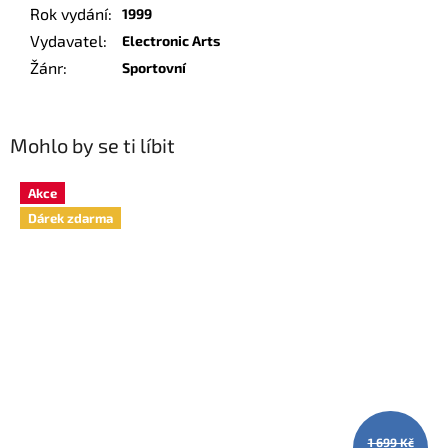
Rok vydání
:
1999
Vydavatel
:
Electronic Arts
Žánr
:
Sportovní
Mohlo by se ti líbit
Akce
Dárek zdarma
1 699 Kč