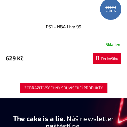
899 Kč
–30 %
PS1 - NBA Live 99
Skladem
629 Kč
Do košíku
ZOBRAZIT VŠECHNY SOUVISEJÍCÍ PRODUKTY
The cake is a lie.
Náš newsletter
naštěstí ne.