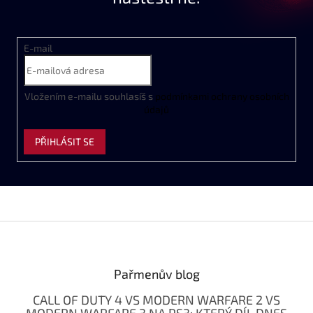
E-mail
Vložením e-mailu souhlasíš s
podmínkami ochrany osobních
údajů
PŘIHLÁSIT SE
Z
á
p
a
Pařmenův blog
t
CALL OF DUTY 4 VS MODERN WARFARE 2 VS
í