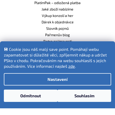
PlatímPak – odložená platba
Jaké zboží nabízíme
Výkup konzolí a her
Dárek k objednávce
Slovník pojmů
Pařmenův blog
Retro zajímavosti
Balíme ekologicky
💾 Cookie jsou náš malý save point. Pomáhají webu
zapamatovat si důležité věci, zpříjemnit nákup a udržet
PSko v chodu. Pokračováním na webu souhlasíš s jejich
používáním. Více informací najdeš
zde
.
Fotografie produktů jsou ilustrativní.
Nastavení
Vytvořil Shoptet
Odmítnout
Souhlasím
Copyright 2026
PSko.cz
. Všechna práva vyhrazena.