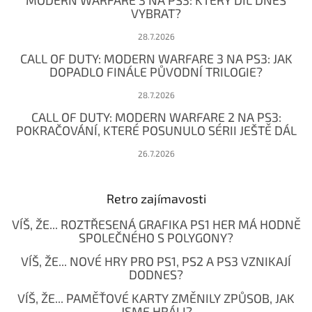
MODERN WARFARE 3 NA PS3: KTERÝ DÍL DNES
VYBRAT?
28.7.2026
CALL OF DUTY: MODERN WARFARE 3 NA PS3: JAK
DOPADLO FINÁLE PŮVODNÍ TRILOGIE?
28.7.2026
CALL OF DUTY: MODERN WARFARE 2 NA PS3:
POKRAČOVÁNÍ, KTERÉ POSUNULO SÉRII JEŠTĚ DÁL
26.7.2026
Retro zajímavosti
VÍŠ, ŽE... ROZTŘESENÁ GRAFIKA PS1 HER MÁ HODNĚ
SPOLEČNÉHO S POLYGONY?
VÍŠ, ŽE... NOVÉ HRY PRO PS1, PS2 A PS3 VZNIKAJÍ
DODNES?
VÍŠ, ŽE... PAMĚŤOVÉ KARTY ZMĚNILY ZPŮSOB, JAK
JSME HRÁLI?