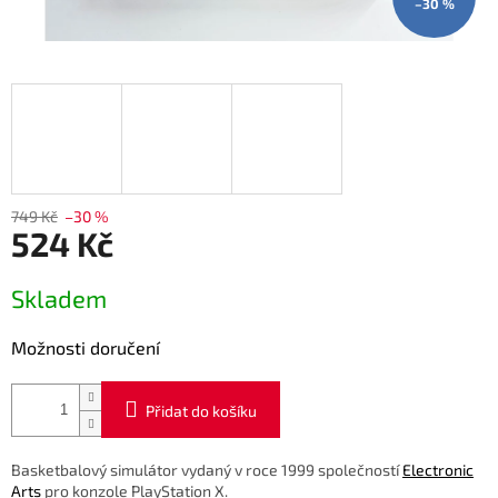
–30 %
749 Kč
–30 %
524 Kč
Měrná
Skladem
cena:
Možnosti doručení
Přidat do košíku
Basketbalový simulátor vydaný v roce 1999 společností
Electronic
Arts
pro konzole PlayStation X.