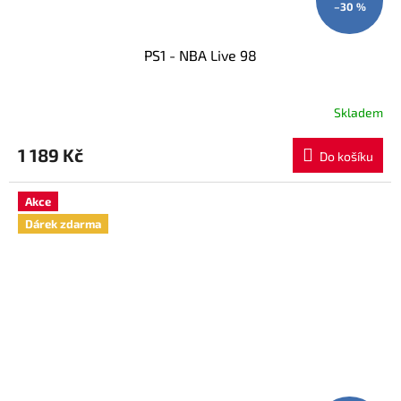
–30 %
PS1 - NBA Live 98
Skladem
1 189 Kč
Do košíku
Akce
Dárek zdarma