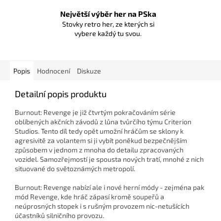
Největší výběr her na PSka
Stovky retro her, ze kterých si
vybere každý tu svou.
Popis
Hodnocení
Diskuze
Detailní popis produktu
Burnout: Revenge je již čtvrtým pokračováním série
oblíbených akčních závodů z lůna tvůrčího týmu Criterion
Studios.
Tento díl tedy opět umožní hráčům se sklony k
agresivitě za volantem si ji vybít poněkud bezpečnějším
způsobem v jednom z mnoha do detailu zpracovaných
vozidel. Samozřejmostí je spousta nových tratí, mnohé z nich
situované do světoznámých metropolí.
Burnout: Revenge nabízí ale i nové herní módy - zejména pak
mód Revenge, kde hráč zápasí kromě soupeřů a
neúprosných stopek i s rušným provozem nic-netušících
účastníků silničního provozu.