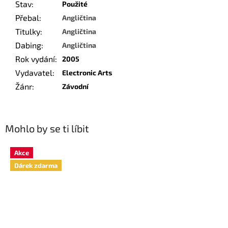
Stav
:
Použité
Přebal
:
Angličtina
Titulky
:
Angličtina
Dabing
:
Angličtina
Rok vydání
:
2005
Vydavatel
:
Electronic Arts
Žánr
:
Závodní
Mohlo by se ti líbit
Akce
Dárek zdarma