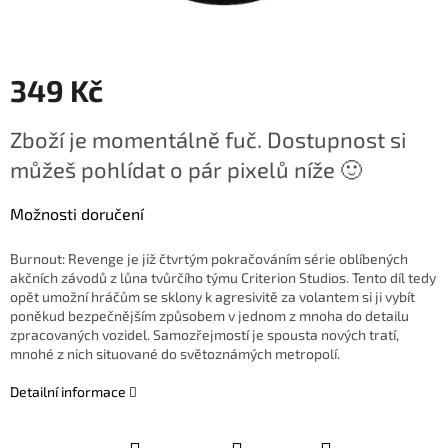
349 Kč
Měrná
Zboží je momentálně fuč. Dostupnost si
cena:
můžeš pohlídat o pár pixelů níže 🙂
Možnosti doručení
Burnout: Revenge je již čtvrtým pokračováním série oblíbených
akčních závodů z lůna tvůrčího týmu Criterion Studios.
Tento díl tedy
opět umožní hráčům se sklony k agresivitě za volantem si ji vybít
poněkud bezpečnějším způsobem v jednom z mnoha do detailu
zpracovaných vozidel. Samozřejmostí je spousta nových tratí,
mnohé z nich situované do světoznámých metropolí.
Detailní informace