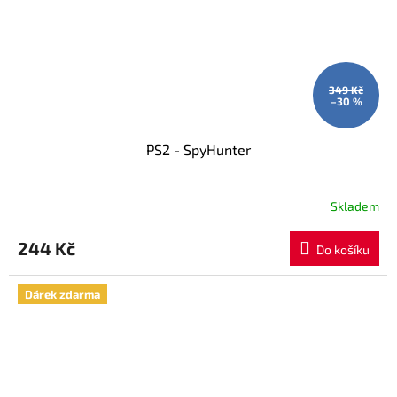
349 Kč
–30 %
PS2 - SpyHunter
Skladem
244 Kč
Do košíku
Dárek zdarma