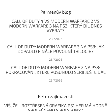
á
p
a
Pařmenův blog
t
CALL OF DUTY 4 VS MODERN WARFARE 2 VS
í
MODERN WARFARE 3 NA PS3: KTERÝ DÍL DNES
VYBRAT?
28.7.2026
CALL OF DUTY: MODERN WARFARE 3 NA PS3: JAK
DOPADLO FINÁLE PŮVODNÍ TRILOGIE?
28.7.2026
CALL OF DUTY: MODERN WARFARE 2 NA PS3:
POKRAČOVÁNÍ, KTERÉ POSUNULO SÉRII JEŠTĚ DÁL
26.7.2026
Retro zajímavosti
VÍŠ, ŽE... ROZTŘESENÁ GRAFIKA PS1 HER MÁ HODNĚ
SPOLEČNÉHO S POLYGONY?