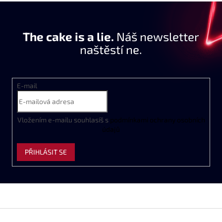
The cake is a lie.
Náš newsletter
naštěstí ne.
E-mail
Vložením e-mailu souhlasíš s
podmínkami ochrany osobních
údajů
PŘIHLÁSIT SE
Z