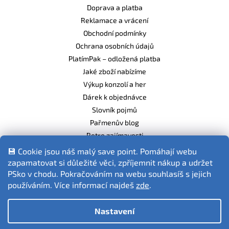
Doprava a platba
Reklamace a vrácení
Obchodní podmínky
Ochrana osobních údajů
PlatímPak – odložená platba
Jaké zboží nabízíme
Výkup konzolí a her
Dárek k objednávce
Slovník pojmů
Pařmenův blog
Retro zajímavosti
Balíme ekologicky
💾 Cookie jsou náš malý save point. Pomáhají webu
zapamatovat si důležité věci, zpříjemnit nákup a udržet
PSko v chodu. Pokračováním na webu souhlasíš s jejich
používáním. Více informací najdeš
zde
.
Fotografie produktů jsou ilustrativní.
Nastavení