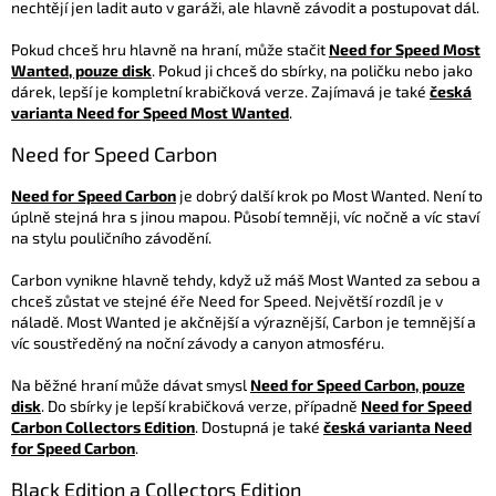
nechtějí jen ladit auto v garáži, ale hlavně závodit a postupovat dál.
Pokud chceš hru hlavně na hraní, může stačit
Need for Speed Most
Wanted, pouze disk
. Pokud ji chceš do sbírky, na poličku nebo jako
dárek, lepší je kompletní krabičková verze. Zajímavá je také
česká
varianta Need for Speed Most Wanted
.
Need for Speed Carbon
Need for Speed Carbon
je dobrý další krok po Most Wanted. Není to
úplně stejná hra s jinou mapou. Působí temněji, víc nočně a víc staví
na stylu pouličního závodění.
Carbon vynikne hlavně tehdy, když už máš Most Wanted za sebou a
chceš zůstat ve stejné éře Need for Speed. Největší rozdíl je v
náladě. Most Wanted je akčnější a výraznější, Carbon je temnější a
víc soustředěný na noční závody a canyon atmosféru.
Na běžné hraní může dávat smysl
Need for Speed Carbon, pouze
disk
. Do sbírky je lepší krabičková verze, případně
Need for Speed
Carbon Collectors Edition
. Dostupná je také
česká varianta Need
for Speed Carbon
.
Black Edition a Collectors Edition