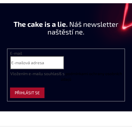
The cake is a lie.
Náš newsletter
naštěstí ne.
E-mail
Vložením e-mailu souhlasíš s
podmínkami ochrany osobních
údajů
PŘIHLÁSIT SE
Z