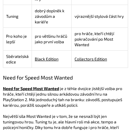
dobrý doplněk k
Tuning
závodům a
výraznější stylová část hry
kariéře
pro hráče, kteří chtějí
Pro koho je
pro většinu hráčů
pokračování po Most
lepší
jako první volba
Wanted
Sběratelská
Black Edition
Collectors Edition
edice
Need for Speed Most Wanted
Need for Speed Most Wanted
je z téhle dvojice jistější volba pro
hráče, kteří chtějí jednu silnou arkádovou závodní hru na
PlayStation 2. Má jednoduchý tah na branku: závodíš, postupuješ
kariérou, porážíš soupeře a utíkáš policii.
Největší síla Most Wanted je v tom, že se nesnaží být jen
tuningovou hrou. Tuning tu je, ale hlavní roli má akce, tempo a
policejní honičky. Díky tomu hra dobře funguje i pro hráče, kteří