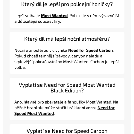
Který díl je lepší pro policejní honičky?
Lepší volba je
Most Wanted
. Policie je v něm výraznější
a důležitější součást hry.
Který díl má lepší noční atmosféru?
Noční atmosférou víc vyniká
Need for Speed Carbon
.
Pokud chceš temnější závody, canyon náladu a
stylovější pokračování po Most Wanted, Carbon je lepší
volba.
Vyplatí se Need for Speed Most Wanted
Black Edition?
Ano, hlavně pro sběratele a fanoušky Most Wanted. Na
běžné hraní ale může stačit i základní verze
Need for
Speed Most Wanted
.
Vyplatí se Need for Speed Carbon