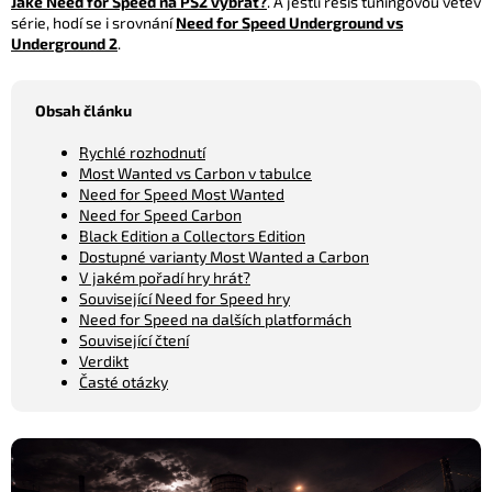
Jaké Need for Speed na PS2 vybrat?
. A jestli řešíš tuningovou větev
série, hodí se i srovnání
Need for Speed Underground vs
Underground 2
.
Obsah článku
Rychlé rozhodnutí
Most Wanted vs Carbon v tabulce
Need for Speed Most Wanted
Need for Speed Carbon
Black Edition a Collectors Edition
Dostupné varianty Most Wanted a Carbon
V jakém pořadí hry hrát?
Související Need for Speed hry
Need for Speed na dalších platformách
Související čtení
Verdikt
Časté otázky