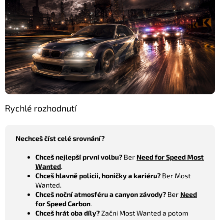
Rychlé rozhodnutí
Nechceš číst celé srovnání?
Chceš nejlepší první volbu?
Ber
Need for Speed Most
Wanted
.
Chceš hlavně policii, honičky a kariéru?
Ber Most
Wanted.
Chceš noční atmosféru a canyon závody?
Ber
Need
for Speed Carbon
.
Chceš hrát oba díly?
Začni Most Wanted a potom