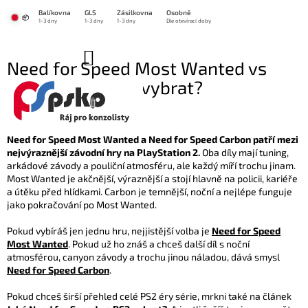
Přejít
Balíkovna
GLS
Zásilkovna
Osobně
na
📦
1-3 dny
1-3 dny
1-3 dny
Dle otevírací doby
obsah
NÁKUPNÍ
Need for Speed Most Wanted vs
KOŠÍK
Carbon: který díl vybrat?
29.6.2026
Need for Speed Most Wanted a Need for Speed Carbon patří mezi
nejvýraznější závodní hry na PlayStation 2.
Oba díly mají tuning,
arkádové závody a pouliční atmosféru, ale každý míří trochu jinam.
Most Wanted je akčnější, výraznější a stojí hlavně na policii, kariéře
a útěku před hlídkami. Carbon je temnější, noční a nejlépe funguje
jako pokračování po Most Wanted.
Pokud vybíráš jen jednu hru, nejjistější volba je
Need for Speed
Most Wanted
. Pokud už ho znáš a chceš další díl s noční
atmosférou, canyon závody a trochu jinou náladou, dává smysl
Need for Speed Carbon
.
Pokud chceš širší přehled celé PS2 éry série, mrkni také na článek