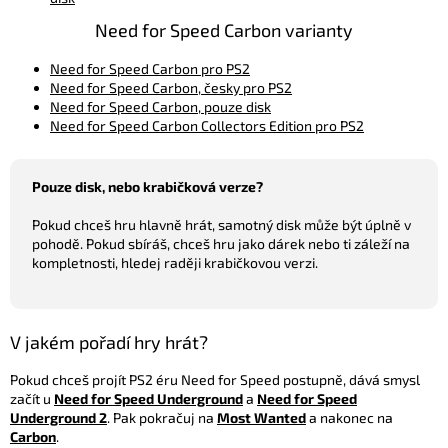
Need for Speed Carbon varianty
Need for Speed Carbon pro PS2
Need for Speed Carbon, česky pro PS2
Need for Speed Carbon, pouze disk
Need for Speed Carbon Collectors Edition pro PS2
Pouze disk, nebo krabičková verze?
Pokud chceš hru hlavně hrát, samotný disk může být úplně v
pohodě. Pokud sbíráš, chceš hru jako dárek nebo ti záleží na
kompletnosti, hledej raději krabičkovou verzi.
V jakém pořadí hry hrát?
Pokud chceš projít PS2 éru Need for Speed postupně, dává smysl
začít u
Need for Speed Underground
a
Need for Speed
Underground 2
. Pak pokračuj na
Most Wanted
a nakonec na
Carbon
.