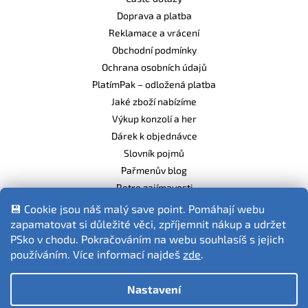
Doprava a platba
Reklamace a vrácení
Obchodní podmínky
Ochrana osobních údajů
PlatímPak – odložená platba
Jaké zboží nabízíme
Výkup konzolí a her
Dárek k objednávce
Slovník pojmů
Pařmenův blog
Retro zajímavosti
Balíme ekologicky
💾 Cookie jsou náš malý save point. Pomáhají webu
zapamatovat si důležité věci, zpříjemnit nákup a udržet
PSko v chodu. Pokračováním na webu souhlasíš s jejich
používáním. Více informací najdeš
zde
.
Fotografie produktů jsou ilustrativní.
Nastavení