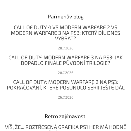
á
p
a
Pařmenův blog
t
CALL OF DUTY 4 VS MODERN WARFARE 2 VS
í
MODERN WARFARE 3 NA PS3: KTERÝ DÍL DNES
VYBRAT?
28.7.2026
CALL OF DUTY: MODERN WARFARE 3 NA PS3: JAK
DOPADLO FINÁLE PŮVODNÍ TRILOGIE?
28.7.2026
CALL OF DUTY: MODERN WARFARE 2 NA PS3:
POKRAČOVÁNÍ, KTERÉ POSUNULO SÉRII JEŠTĚ DÁL
26.7.2026
Retro zajímavosti
VÍŠ, ŽE... ROZTŘESENÁ GRAFIKA PS1 HER MÁ HODNĚ