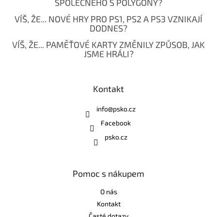
SPOLEČNÉHO S POLYGONY?
VÍŠ, ŽE... NOVÉ HRY PRO PS1, PS2 A PS3 VZNIKAJÍ
DODNES?
VÍŠ, ŽE... PAMĚŤOVÉ KARTY ZMĚNILY ZPŮSOB, JAK
JSME HRÁLI?
Kontakt
info
@
psko.cz
Facebook
psko.cz
Pomoc s nákupem
O nás
Kontakt
Časté dotazy