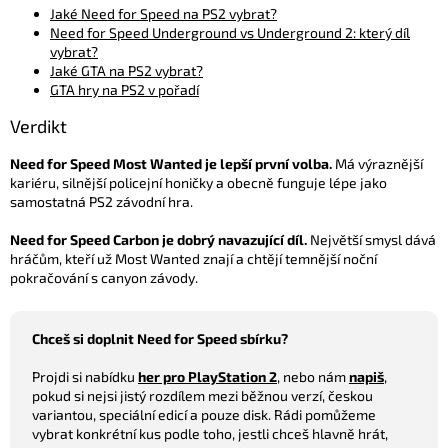
Jaké Need for Speed na PS2 vybrat?
Need for Speed Underground vs Underground 2: který díl
vybrat?
Jaké GTA na PS2 vybrat?
GTA hry na PS2 v pořadí
Verdikt
Need for Speed Most Wanted je lepší první volba.
Má výraznější
kariéru, silnější policejní honičky a obecně funguje lépe jako
samostatná PS2 závodní hra.
Need for Speed Carbon je dobrý navazující díl.
Největší smysl dává
hráčům, kteří už Most Wanted znají a chtějí temnější noční
pokračování s canyon závody.
Chceš si doplnit Need for Speed sbírku?
Projdi si nabídku
her pro PlayStation 2
, nebo nám
napiš
,
pokud si nejsi jistý rozdílem mezi běžnou verzí, českou
variantou, speciální edicí a pouze disk. Rádi pomůžeme
vybrat konkrétní kus podle toho, jestli chceš hlavně hrát,