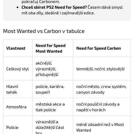
pokračuj Carbonem.
Chceš sbírat PS2 Need for Speed?
Časem dává smysl
mít oba díly, ideálně i zajímavější edice.
Most Wanted vs Carbon v tabulce
Need for Speed
Vlastnost
Need for Speed Carbon
Most Wanted
akčnější,
Celkový styl
výraznější,
temnější, noční, stylovější
přístupnější
Hlavní
policie, kariéra,
noční město, crew systém,
tahák
soupeři
canyon závody
městská akce a
noční pouliční závody a
Atmosféra
tlak policie
napětí v horách
výraznější a
méně zásadní než v Most
Policie
důležitější část
Wanted
hry