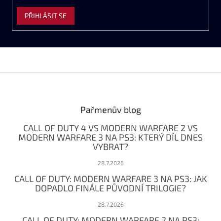
PŘIHLÁSIT SE
Z
á
p
a
Pařmenův blog
t
CALL OF DUTY 4 VS MODERN WARFARE 2 VS
í
MODERN WARFARE 3 NA PS3: KTERÝ DÍL DNES
VYBRAT?
28.7.2026
CALL OF DUTY: MODERN WARFARE 3 NA PS3: JAK
DOPADLO FINÁLE PŮVODNÍ TRILOGIE?
28.7.2026
CALL OF DUTY: MODERN WARFARE 2 NA PS3: