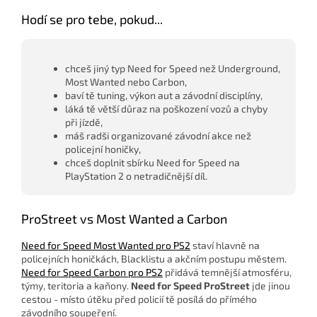
Hodí se pro tebe, pokud...
chceš jiný typ Need for Speed než Underground,
Most Wanted nebo Carbon,
baví tě tuning, výkon aut a závodní disciplíny,
láká tě větší důraz na poškození vozů a chyby
při jízdě,
máš radši organizované závodní akce než
policejní honičky,
chceš doplnit sbírku Need for Speed na
PlayStation 2 o netradičnější díl.
ProStreet vs Most Wanted a Carbon
Need for Speed Most Wanted pro PS2
staví hlavně na
policejních honičkách, Blacklistu a akčním postupu městem.
Need for Speed Carbon pro PS2
přidává temnější atmosféru,
týmy, teritoria a kaňony.
Need for Speed ProStreet
jde jinou
cestou - místo útěku před policií tě posílá do přímého
závodního soupeření.