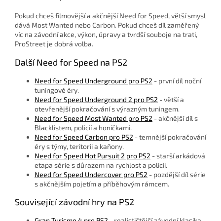
Pokud chceš filmovější a akčnější Need for Speed, větší smysl
dává Most Wanted nebo Carbon. Pokud chceš díl zaměřený
víc na závodní akce, výkon, úpravy a tvrdší souboje na trati,
ProStreet je dobrá volba.
Další Need for Speed na PS2
Need for Speed Underground pro PS2
- první díl noční
tuningové éry.
Need for Speed Underground 2 pro PS2
- větší a
otevřenější pokračování s výrazným tuningem.
Need for Speed Most Wanted pro PS2
- akčnější díl s
Blacklistem, policií a honičkami.
Need for Speed Carbon pro PS2
- temnější pokračování
éry s týmy, teritorii a kaňony.
Need for Speed Hot Pursuit 2 pro PS2
- starší arkádová
etapa série s důrazem na rychlost a policii.
Need for Speed Undercover pro PS2
- pozdější díl série
s akčnějším pojetím a příběhovým rámcem.
Související závodní hry na PS2
Gran Turismo 4 pro PS2
- realističtější závodní klasika