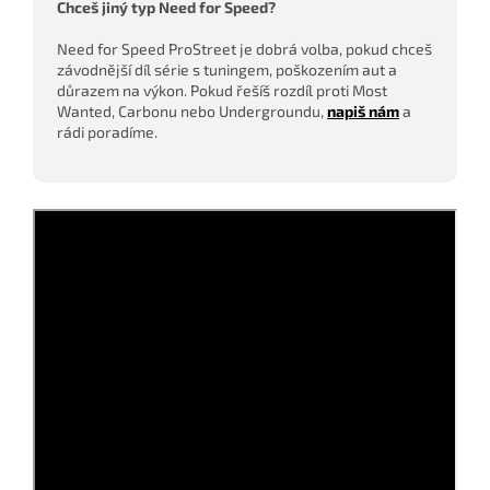
Chceš jiný typ Need for Speed?
Need for Speed ProStreet je dobrá volba, pokud chceš
závodnější díl série s tuningem, poškozením aut a
důrazem na výkon. Pokud řešíš rozdíl proti Most
Wanted, Carbonu nebo Undergroundu,
napiš nám
a
rádi poradíme.