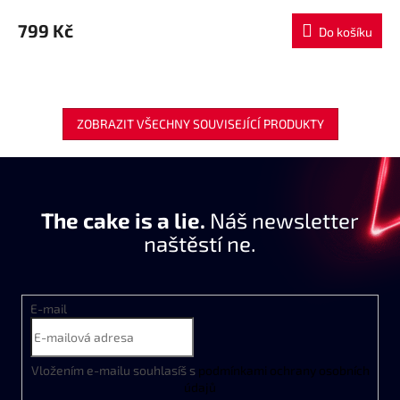
799 Kč
Do košíku
ZOBRAZIT VŠECHNY SOUVISEJÍCÍ PRODUKTY
The cake is a lie.
Náš newsletter
naštěstí ne.
E-mail
Vložením e-mailu souhlasíš s
podmínkami ochrany osobních
údajů