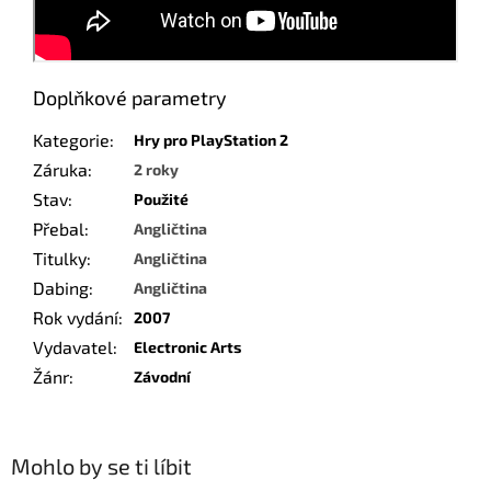
Doplňkové parametry
Kategorie
:
Hry pro PlayStation 2
Záruka
:
2 roky
Stav
:
Použité
Přebal
:
Angličtina
Titulky
:
Angličtina
Dabing
:
Angličtina
Rok vydání
:
2007
Vydavatel
:
Electronic Arts
Žánr
:
Závodní
Mohlo by se ti líbit