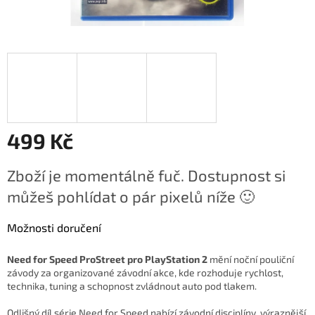
499 Kč
Měrná
Zboží je momentálně fuč. Dostupnost si
cena:
můžeš pohlídat o pár pixelů níže 🙂
Možnosti doručení
Need for Speed ProStreet pro PlayStation 2
mění noční pouliční
závody za organizované závodní akce, kde rozhoduje rychlost,
technika, tuning a schopnost zvládnout auto pod tlakem.
Odlišný díl série Need for Speed nabízí závodní disciplíny, výraznější