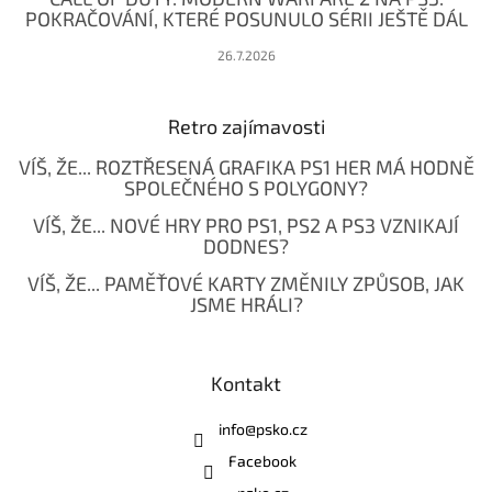
POKRAČOVÁNÍ, KTERÉ POSUNULO SÉRII JEŠTĚ DÁL
26.7.2026
Retro zajímavosti
VÍŠ, ŽE... ROZTŘESENÁ GRAFIKA PS1 HER MÁ HODNĚ
SPOLEČNÉHO S POLYGONY?
VÍŠ, ŽE... NOVÉ HRY PRO PS1, PS2 A PS3 VZNIKAJÍ
DODNES?
VÍŠ, ŽE... PAMĚŤOVÉ KARTY ZMĚNILY ZPŮSOB, JAK
JSME HRÁLI?
Kontakt
info
@
psko.cz
Facebook