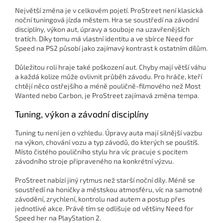
Největší změna je v celkovém pojetí. ProStreet není klasická
noční tuningová jízda městem. Hra se soustředí na závodní
disciplíny, výkon aut, úpravy a souboje na uzavřenějších
tratích. Díky tomu má vlastní identitu a ve sbírce Need for
Speed na PS2 působí jako zajímavý kontrast k ostatním dílům.
Důležitou roli hraje také poškození aut. Chyby mají větší váhu
a každá kolize může ovlivnit průběh závodu. Pro hráče, kteří
chtějí něco ostřejšího a méně pouličně-filmového než Most
Wanted nebo Carbon, je ProStreet zajímavá změna tempa.
Tuning, výkon a závodní disciplíny
Tuning tu není jen o vzhledu. Úpravy auta mají silnější vazbu
na výkon, chování vozu a typ závodů, do kterých se pouštíš.
Místo čistého pouličního stylu hra víc pracuje s pocitem
závodního stroje připraveného na konkrétní výzvu.
ProStreet nabízí jiný rytmus než starší noční díly. Méně se
soustředí na honičky a městskou atmosféru, víc na samotné
závodění, zrychlení, kontrolu nad autem a postup přes
jednotlivé akce. Právě tím se odlišuje od většiny Need for
Speed her na PlayStation 2.