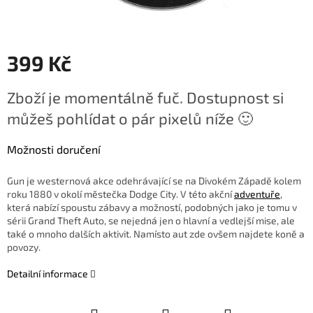
399 Kč
Měrná
Zboží je momentálně fuč. Dostupnost si
cena:
můžeš pohlídat o pár pixelů níže 🙂
Možnosti doručení
Gun je westernová akce odehrávající se na Divokém Západě kolem
roku 1880 v okolí městečka Dodge City. V této akční
adventuře
,
která nabízí spoustu zábavy a možností, podobných jako je tomu v
sérii Grand Theft Auto, se nejedná jen o hlavní a vedlejší mise, ale
také o mnoho dalších aktivit. Namísto aut zde ovšem najdete koně a
povozy.
Detailní informace