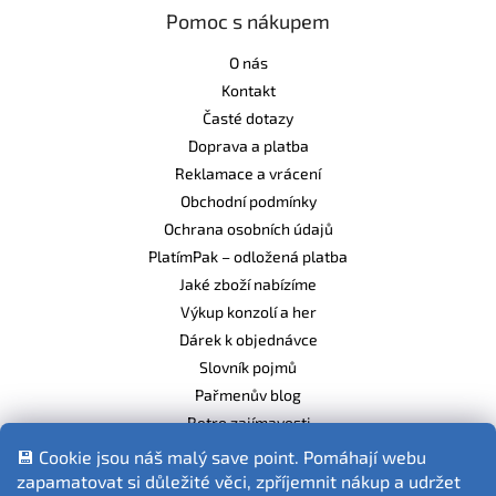
Pomoc s nákupem
O nás
Kontakt
Časté dotazy
Doprava a platba
Reklamace a vrácení
Obchodní podmínky
Ochrana osobních údajů
PlatímPak – odložená platba
Jaké zboží nabízíme
Výkup konzolí a her
Dárek k objednávce
Slovník pojmů
Pařmenův blog
Retro zajímavosti
Balíme ekologicky
💾 Cookie jsou náš malý save point. Pomáhají webu
zapamatovat si důležité věci, zpříjemnit nákup a udržet