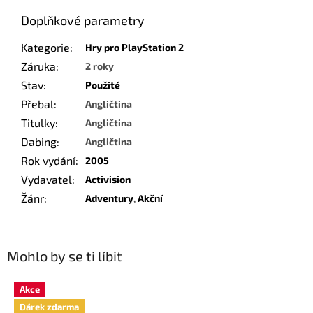
Doplňkové parametry
Kategorie
:
Hry pro PlayStation 2
Záruka
:
2 roky
Stav
:
Použité
Přebal
:
Angličtina
Titulky
:
Angličtina
Dabing
:
Angličtina
Rok vydání
:
2005
Vydavatel
:
Activision
Žánr
:
Adventury
,
Akční
Mohlo by se ti líbit
Akce
Dárek zdarma