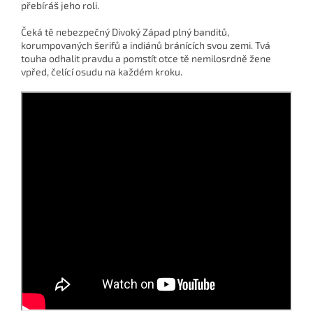
přebíráš jeho roli.
Čeká tě nebezpečný Divoký Západ plný banditů,
korumpovaných šerifů a indiánů bránících svou zemi. Tvá
touha odhalit pravdu a pomstít otce tě nemilosrdně žene
vpřed, čelící osudu na každém kroku.