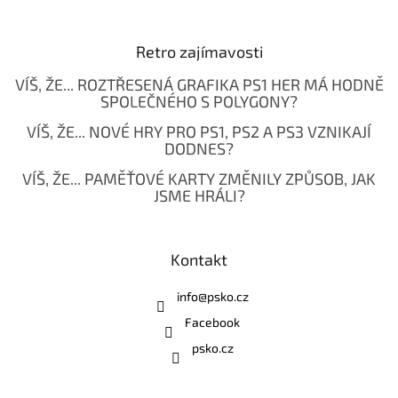
Retro zajímavosti
VÍŠ, ŽE... ROZTŘESENÁ GRAFIKA PS1 HER MÁ HODNĚ
SPOLEČNÉHO S POLYGONY?
VÍŠ, ŽE... NOVÉ HRY PRO PS1, PS2 A PS3 VZNIKAJÍ
DODNES?
VÍŠ, ŽE... PAMĚŤOVÉ KARTY ZMĚNILY ZPŮSOB, JAK
JSME HRÁLI?
Kontakt
info
@
psko.cz
Facebook
psko.cz