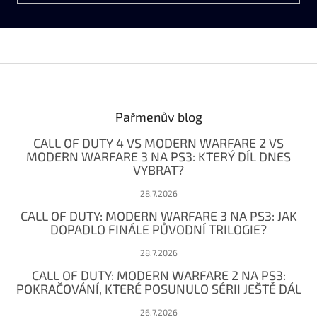
Z
á
p
a
Pařmenův blog
t
CALL OF DUTY 4 VS MODERN WARFARE 2 VS
í
MODERN WARFARE 3 NA PS3: KTERÝ DÍL DNES
VYBRAT?
28.7.2026
CALL OF DUTY: MODERN WARFARE 3 NA PS3: JAK
DOPADLO FINÁLE PŮVODNÍ TRILOGIE?
28.7.2026
CALL OF DUTY: MODERN WARFARE 2 NA PS3:
POKRAČOVÁNÍ, KTERÉ POSUNULO SÉRII JEŠTĚ DÁL
26.7.2026