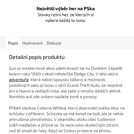
Největší výběr her na PSka
Stovky retro her, ze kterých si
vybere každý tu svou.
Popis
Hodnocení
Diskuze
Detailní popis produktu
Gun je westernová akce odehrávající se na Divokém Západě
kolem roku 1880 v okolí městečka Dodge City. V této akční
adventuře
, která nabízí spoustu zábavy a možností,
podobných jako je tomu v sérii Grand Theft Auto, se nejedná
jen o hlavní a vedlejší mise, ale také o mnoho dalších aktivit.
Namísto aut zde ovšem najdete koně a povozy.
Příběh sleduje Coltona Whitea, který doprovází svého otce na
schůzku s přítelem. Schůzka se má konat na lodi, ale je náhle
přerušena přestřelkou. V okamžiku útoku otec Coltonovi
svěří medailon a přizná se, že nejsi jeho skutečným otcem,
než tě shodí do řeky. Když se Colton probere na břehu,