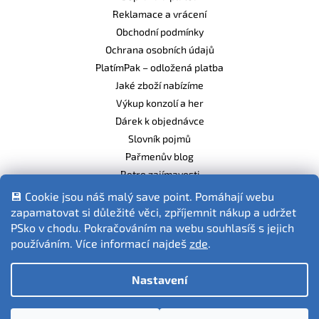
Reklamace a vrácení
Obchodní podmínky
Ochrana osobních údajů
PlatímPak – odložená platba
Jaké zboží nabízíme
Výkup konzolí a her
Dárek k objednávce
Slovník pojmů
Pařmenův blog
Retro zajímavosti
Balíme ekologicky
💾 Cookie jsou náš malý save point. Pomáhají webu
zapamatovat si důležité věci, zpříjemnit nákup a udržet
PSko v chodu. Pokračováním na webu souhlasíš s jejich
používáním. Více informací najdeš
zde
.
Fotografie produktů jsou ilustrativní.
Nastavení
Vytvořil Shoptet