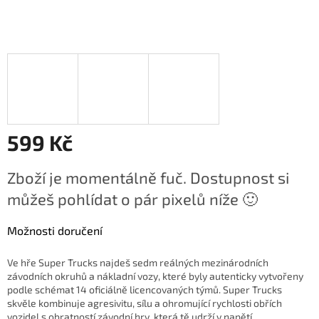
599 Kč
Měrná
Zboží je momentálně fuč. Dostupnost si
cena:
můžeš pohlídat o pár pixelů níže 🙂
Možnosti doručení
Ve hře Super Trucks najdeš sedm reálných mezinárodních
závodních okruhů a nákladní vozy, které byly autenticky vytvořeny
podle schémat 14 oficiálně licencovaných týmů. Super Trucks
skvěle kombinuje agresivitu, sílu a ohromující rychlosti obřích
vozidel s obratností závodní hry, která tě udrží v napětí.