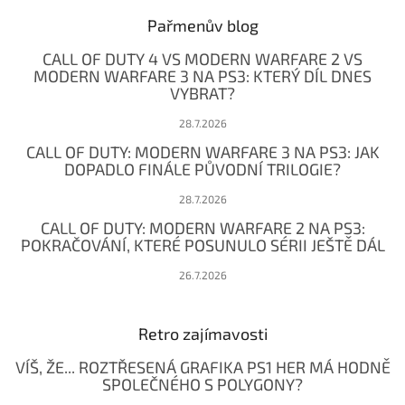
p
a
Pařmenův blog
t
CALL OF DUTY 4 VS MODERN WARFARE 2 VS
í
MODERN WARFARE 3 NA PS3: KTERÝ DÍL DNES
VYBRAT?
28.7.2026
CALL OF DUTY: MODERN WARFARE 3 NA PS3: JAK
DOPADLO FINÁLE PŮVODNÍ TRILOGIE?
28.7.2026
CALL OF DUTY: MODERN WARFARE 2 NA PS3:
POKRAČOVÁNÍ, KTERÉ POSUNULO SÉRII JEŠTĚ DÁL
26.7.2026
Retro zajímavosti
VÍŠ, ŽE... ROZTŘESENÁ GRAFIKA PS1 HER MÁ HODNĚ
SPOLEČNÉHO S POLYGONY?