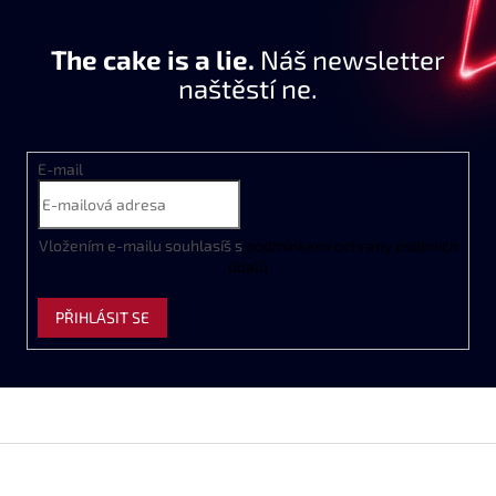
The cake is a lie.
Náš newsletter
naštěstí ne.
E-mail
Vložením e-mailu souhlasíš s
podmínkami ochrany osobních
údajů
PŘIHLÁSIT SE
Z
á