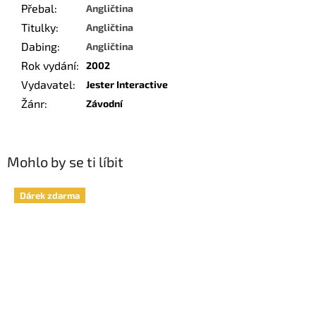
Přebal
:
Angličtina
Titulky
:
Angličtina
Dabing
:
Angličtina
Rok vydání
:
2002
Vydavatel
:
Jester Interactive
Žánr
:
Závodní
Mohlo by se ti líbit
Dárek zdarma