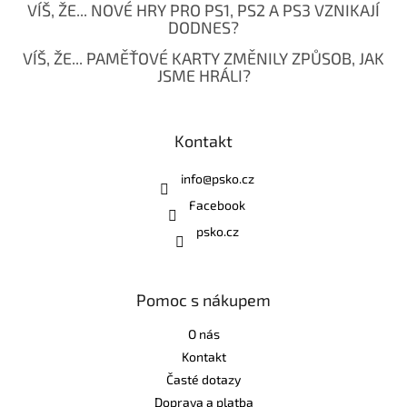
VÍŠ, ŽE... NOVÉ HRY PRO PS1, PS2 A PS3 VZNIKAJÍ
DODNES?
VÍŠ, ŽE... PAMĚŤOVÉ KARTY ZMĚNILY ZPŮSOB, JAK
JSME HRÁLI?
Kontakt
info
@
psko.cz
Facebook
psko.cz
Pomoc s nákupem
O nás
Kontakt
Časté dotazy
Doprava a platba