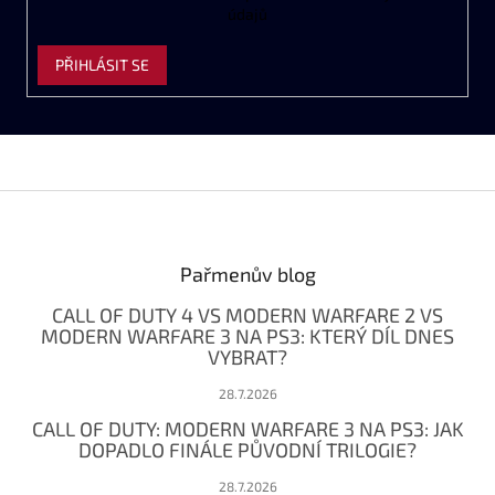
údajů
PŘIHLÁSIT SE
Z
á
p
a
Pařmenův blog
t
CALL OF DUTY 4 VS MODERN WARFARE 2 VS
í
MODERN WARFARE 3 NA PS3: KTERÝ DÍL DNES
VYBRAT?
28.7.2026
CALL OF DUTY: MODERN WARFARE 3 NA PS3: JAK
DOPADLO FINÁLE PŮVODNÍ TRILOGIE?
28.7.2026