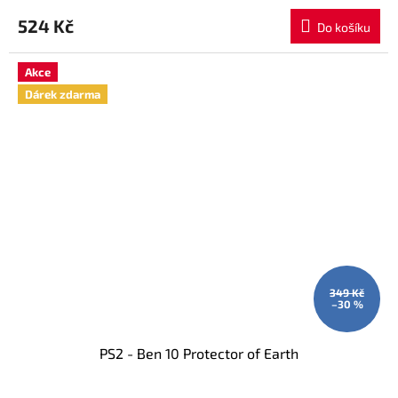
524 Kč
Do košíku
Akce
Dárek zdarma
349 Kč
–30 %
PS2 - Ben 10 Protector of Earth