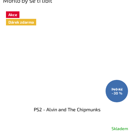
Mohlo by se ti líbit
Akce
Dárek zdarma
749 Kč
–30 %
PS2 - Alvin and The Chipmunks
Skladem