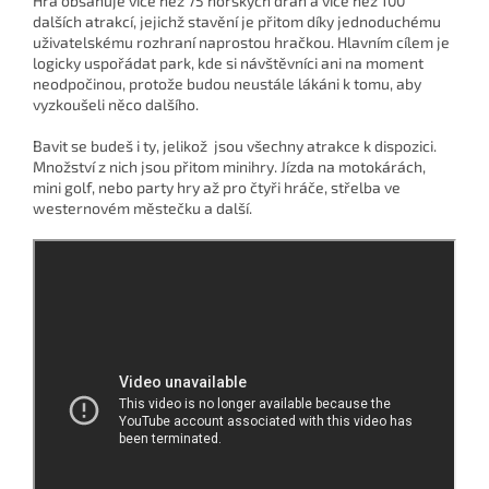
Hra obsahuje více než 75 horských drah a více než 100
dalších atrakcí, jejichž stavění je přitom díky jednoduchému
uživatelskému rozhraní naprostou hračkou. Hlavním cílem je
logicky uspořádat park, kde si návštěvníci ani na moment
neodpočinou, protože budou neustále lákáni k tomu, aby
vyzkoušeli něco dalšího.
Bavit se budeš i ty, jelikož jsou všechny atrakce k dispozici.
Množství z nich jsou přitom minihry. Jízda na motokárách,
mini golf, nebo party hry až pro čtyři hráče, střelba ve
westernovém městečku a další.