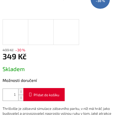
–30 %
499 Kč
–30 %
349 Kč
Měrná
Skladem
cena:
Možnosti doručení
Přidat do košíku
Thrillville je zábavná simulace zábavního parku, v níž má hráč jako
budovatel a provozovatel naprosto volnou ruku v tom, jaké atrakce