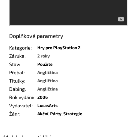
Doplňkové parametry
Kategorie
:
Hry pro PlayStation 2
Záruka
:
2 roky
Stav
:
Použité
Přebal
:
Angličtina
Titulky
:
Angličtina
Dabing
:
Angličtina
Rok vydání
:
2006
Vydavatel
:
LucasArts
Žánr
:
Akční
,
Párty
,
Strategie