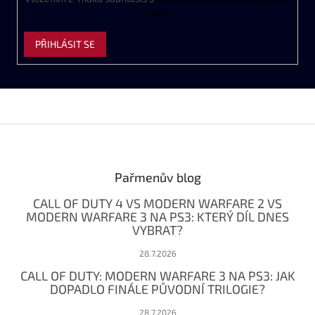
údajů
PŘIHLÁSIT SE
Z
á
p
a
Pařmenův blog
t
CALL OF DUTY 4 VS MODERN WARFARE 2 VS
í
MODERN WARFARE 3 NA PS3: KTERÝ DÍL DNES
VYBRAT?
28.7.2026
CALL OF DUTY: MODERN WARFARE 3 NA PS3: JAK
DOPADLO FINÁLE PŮVODNÍ TRILOGIE?
28.7.2026