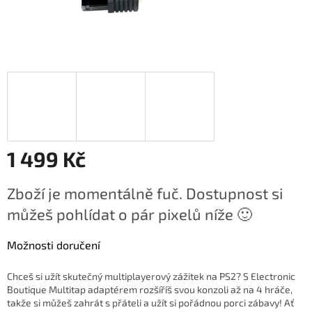
1 499 Kč
Měrná
Zboží je momentálně fuč. Dostupnost si
cena:
můžeš pohlídat o pár pixelů níže 🙂
Možnosti doručení
Chceš si užít skutečný multiplayerový zážitek na PS2? S Electronic
Boutique Multitap adaptérem rozšíříš svou konzoli až na 4 hráče,
takže si můžeš zahrát s přáteli a užít si pořádnou porci zábavy!
Ať