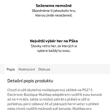
Seženeme nemožné
Objednáme ti jakoukoliv hru,
kterou jinde neseženeš.
Největší výběr her na PSka
Stovky retro her, ze kterých si
vybere každý tu svou.
Popis
Hodnocení
Diskuze
Detailní popis produktu
Chceš si užít skutečný multiplayerový zážitek na PS2? S
Electronic Boutique Multitap adaptérem rozšíříš svou konzoli
až na 4 hráče, takže si můžeš zahrát s přáteli a užít si
pořádnou porci zábavy!
Ať už plánuješ herní večer s přáteli
nebo chceš rozšířit možnosti své konzole, Multitap pro