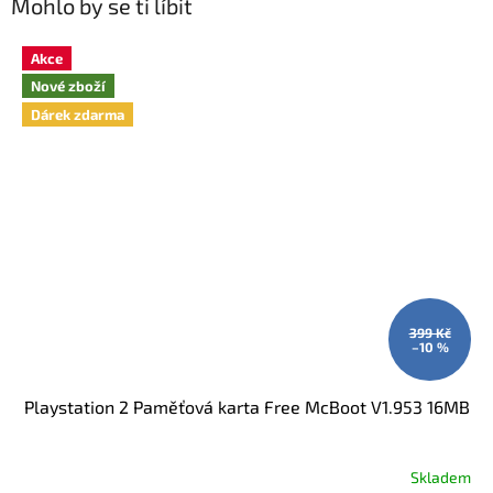
Mohlo by se ti líbit
Akce
Nové zboží
Dárek zdarma
399 Kč
–10 %
Playstation 2 Paměťová karta Free McBoot V1.953 16MB
Skladem