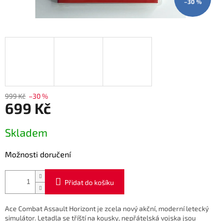
–30 %
999 Kč
–30 %
699 Kč
Měrná
Skladem
cena:
Možnosti doručení
Přidat do košíku
Ace Combat Assault Horizont je zcela nový akční, moderní letecký
simulátor. Letadla se tříští na kousky, nepřátelská vojska jsou