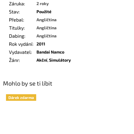
Záruka
:
2 roky
Stav
:
Použité
Přebal
:
Angličtina
Titulky
:
Angličtina
Dabing
:
Angličtina
Rok vydání
:
2011
Vydavatel
:
Bandai Namco
Žánr
:
Akční
,
Simulátory
Mohlo by se ti líbit
Dárek zdarma