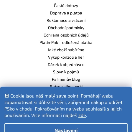
Časté dotazy
Doprava a platba
Reklamace a vrácení
Obchodní podmínky
Ochrana osobních údajů
PlatímPak – odložená platba
Jaké zboží nabízíme
Výkup konzolí a her
Dárek k objednávce
Slovník pojmů
Pařmenův blog
Retro zajímavosti
Balíme ekologicky
💾 Cookie jsou náš malý save point. Pomáhají webu
zapamatovat si důležité věci, zpříjemnit nákup a udržet
PSko v chodu. Pokračováním na webu souhlasíš s jejich
používáním. Více informací najdeš
zde
.
Fotografie produktů jsou ilustrativní.
Nastavení