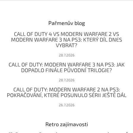
Z
á
p
a
Pařmenův blog
t
CALL OF DUTY 4 VS MODERN WARFARE 2 VS
í
MODERN WARFARE 3 NA PS3: KTERÝ DÍL DNES
VYBRAT?
28.7.2026
CALL OF DUTY: MODERN WARFARE 3 NA PS3: JAK
DOPADLO FINÁLE PŮVODNÍ TRILOGIE?
28.7.2026
CALL OF DUTY: MODERN WARFARE 2 NA PS3:
POKRAČOVÁNÍ, KTERÉ POSUNULO SÉRII JEŠTĚ DÁL
26.7.2026
Retro zajímavosti