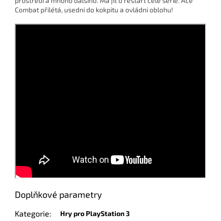
prostředí a mnoho dalšího. Má jít o restart celé série. Ace
Combat přilétá, usedni do kokpitu a ovládni oblohu!
Doplňkové parametry
Kategorie
:
Hry pro PlayStation 3