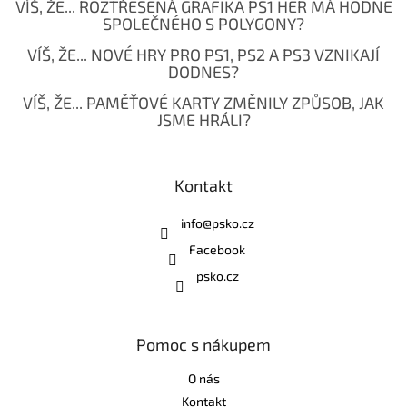
VÍŠ, ŽE... ROZTŘESENÁ GRAFIKA PS1 HER MÁ HODNĚ
SPOLEČNÉHO S POLYGONY?
VÍŠ, ŽE... NOVÉ HRY PRO PS1, PS2 A PS3 VZNIKAJÍ
DODNES?
VÍŠ, ŽE... PAMĚŤOVÉ KARTY ZMĚNILY ZPŮSOB, JAK
JSME HRÁLI?
Kontakt
info
@
psko.cz
Facebook
psko.cz
Pomoc s nákupem
O nás
Kontakt