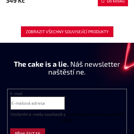
349 Kč
Do košíku
ZOBRAZIT VŠECHNY SOUVISEJÍCÍ PRODUKTY
The cake is a lie.
Náš newsletter
naštěstí ne.
E-mail
Vložením e-mailu souhlasíš s
podmínkami ochrany osobních
údajů
PŘIHLÁSIT SE