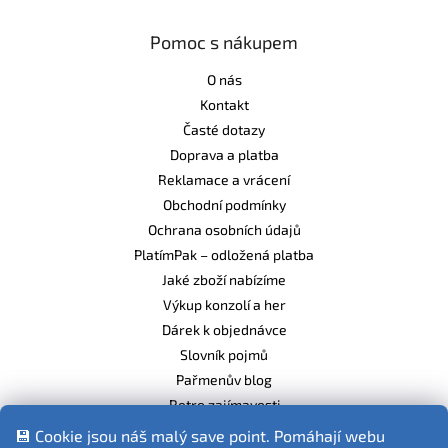
Pomoc s nákupem
O nás
Kontakt
Časté dotazy
Doprava a platba
Reklamace a vrácení
Obchodní podmínky
Ochrana osobních údajů
PlatímPak – odložená platba
Jaké zboží nabízíme
Výkup konzolí a her
Dárek k objednávce
Slovník pojmů
Pařmenův blog
Retro zajímavosti
Balíme ekologicky
💾 Cookie jsou náš malý save point. Pomáhají webu