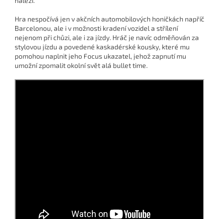
náleží.
Hra nespočívá jen v akčních automobilových honičkách napříč
Barcelonou, ale i v možnosti kradení vozidel a střílení
nejenom při chůzi, ale i za jízdy. Hráč je navíc odměňován za
stylovou jízdu a povedené kaskadérské kousky, které mu
pomohou naplnit jeho Focus ukazatel, jehož zapnutí mu
umožní zpomalit okolní svět alá bullet time.