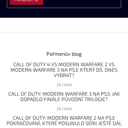
Z
á
p
a
Pařmenův blog
t
CALL OF DUTY 4 VS MODERN WARFARE 2 VS
í
MODERN WARFARE 3 NA PS3: KTERÝ DÍL DNES
VYBRAT?
28.7.2026
CALL OF DUTY: MODERN WARFARE 3 NA PS3: JAK
DOPADLO FINÁLE PŮVODNÍ TRILOGIE?
28.7.2026
CALL OF DUTY: MODERN WARFARE 2 NA PS3:
POKRAČOVÁNÍ, KTERÉ POSUNULO SÉRII JEŠTĚ DÁL