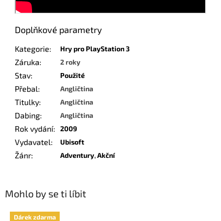
Doplňkové parametry
Kategorie
:
Hry pro PlayStation 3
Záruka
:
2 roky
Stav
:
Použité
Přebal
:
Angličtina
Titulky
:
Angličtina
Dabing
:
Angličtina
Rok vydání
:
2009
Vydavatel
:
Ubisoft
Žánr
:
Adventury
,
Akční
Mohlo by se ti líbit
Dárek zdarma