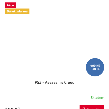
Akce
Dárek zdarma
499 Kč
–30 %
PS3 - Assassin's Creed
Skladem