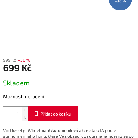
–30 %
999 Kč
–30 %
699 Kč
Měrná
Skladem
cena:
Možnosti doručení
Přidat do košíku
Vin Diesel je Wheelman
! Automobilová akce alá GTA podle
stejnojmenného filmu, která Vás obsadí do role mafiána, jenž se po