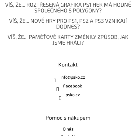
VÍŠ, ŽE... ROZTŘESENÁ GRAFIKA PS1 HER MÁ HODNĚ
SPOLEČNÉHO S POLYGONY?
VÍŠ, ŽE... NOVÉ HRY PRO PS1, PS2 A PS3 VZNIKAJÍ
DODNES?
VÍŠ, ŽE... PAMĚŤOVÉ KARTY ZMĚNILY ZPŮSOB, JAK
JSME HRÁLI?
Kontakt
info
@
psko.cz
Facebook
psko.cz
Pomoc s nákupem
O nás