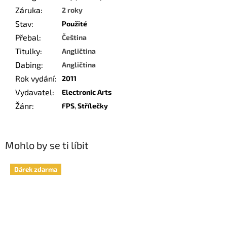
Záruka
:
2 roky
Stav
:
Použité
Přebal
:
Čeština
Titulky
:
Angličtina
Dabing
:
Angličtina
Rok vydání
:
2011
Vydavatel
:
Electronic Arts
Žánr
:
FPS
,
Střílečky
Mohlo by se ti líbit
Dárek zdarma