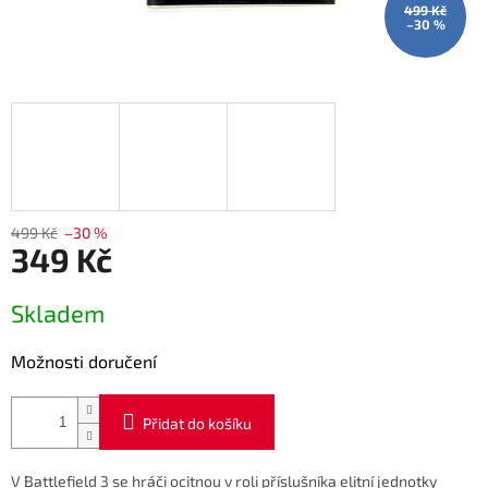
499 Kč
–30 %
499 Kč
–30 %
349 Kč
Měrná
Skladem
cena:
Možnosti doručení
Přidat do košíku
V Battlefield 3 se hráči ocitnou v roli příslušníka elitní jednotky