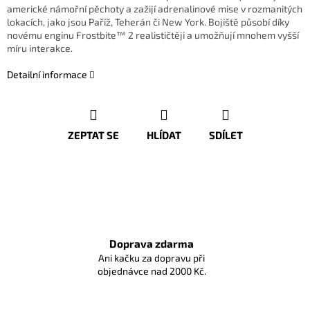
americké námořní pěchoty a zažijí adrenalinové mise v rozmanitých
lokacích, jako jsou Paříž, Teherán či New York. Bojiště působí díky
novému enginu Frostbite™ 2 realističtěji a umožňují mnohem vyšší
míru interakce.
Detailní informace
ZEPTAT SE
HLÍDAT
SDÍLET
Doprava zdarma
Ani kačku za dopravu při
objednávce nad 2000 Kč.