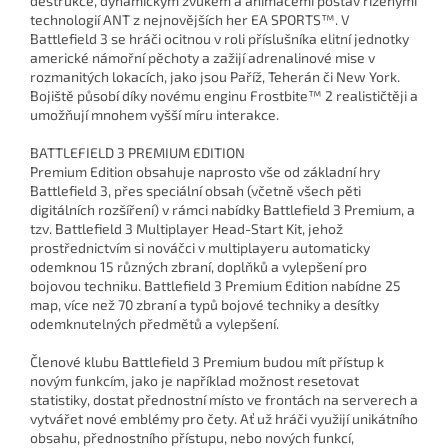
destrukce, dynamickým zvukem a animacemi postav řízenými
technologií ANT z nejnovějších her EA SPORTS™. V
Battlefield 3 se hráči ocitnou v roli příslušníka elitní jednotky
americké námořní pěchoty a zažijí adrenalinové mise v
rozmanitých lokacích, jako jsou Paříž, Teherán či New York.
Bojiště působí díky novému enginu Frostbite™ 2 realističtěji a
umožňují mnohem vyšší míru interakce.
BATTLEFIELD 3 PREMIUM EDITION
Premium Edition obsahuje naprosto vše od základní hry
Battlefield 3, přes speciální obsah (včetně všech pěti
digitálních rozšíření) v rámci nabídky Battlefield 3 Premium, a
tzv. Battlefield 3 Multiplayer Head-Start Kit, jehož
prostřednictvím si nováčci v multiplayeru automaticky
odemknou 15 různých zbraní, doplňků a vylepšení pro
bojovou techniku. Battlefield 3 Premium Edition nabídne 25
map, více než 70 zbraní a typů bojové techniky a desítky
odemknutelných předmětů a vylepšení.
Členové klubu Battlefield 3 Premium budou mít přístup k
novým funkcím, jako je například možnost resetovat
statistiky, dostat přednostní místo ve frontách na serverech a
vytvářet nové emblémy pro čety. Ať už hráči využijí unikátního
obsahu, přednostního přístupu, nebo nových funkcí,