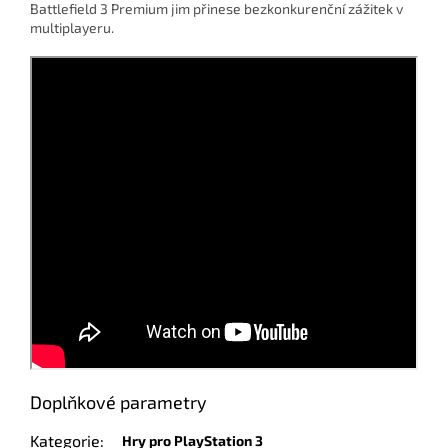
Battlefield 3 Premium jim přinese bezkonkurenční zážitek v
multiplayeru.
Doplňkové parametry
Kategorie
:
Hry pro PlayStation 3