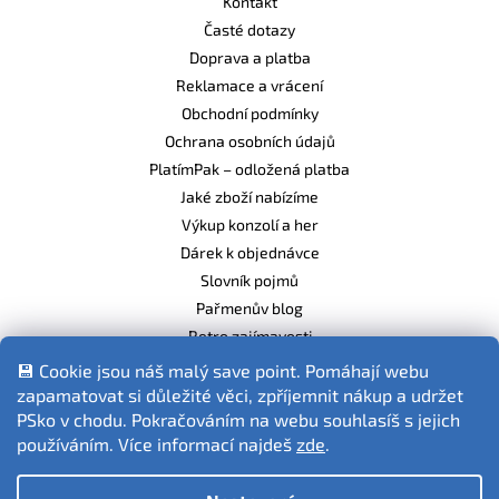
Kontakt
Časté dotazy
Doprava a platba
Reklamace a vrácení
Obchodní podmínky
Ochrana osobních údajů
PlatímPak – odložená platba
Jaké zboží nabízíme
Výkup konzolí a her
Dárek k objednávce
Slovník pojmů
Pařmenův blog
Retro zajímavosti
Balíme ekologicky
💾 Cookie jsou náš malý save point. Pomáhají webu
zapamatovat si důležité věci, zpříjemnit nákup a udržet
PSko v chodu. Pokračováním na webu souhlasíš s jejich
používáním. Více informací najdeš
zde
.
Fotografie produktů jsou ilustrativní.