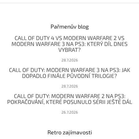
Z
á
p
a
Pařmenův blog
t
CALL OF DUTY 4 VS MODERN WARFARE 2 VS
í
MODERN WARFARE 3 NA PS3: KTERÝ DÍL DNES
VYBRAT?
28.7.2026
CALL OF DUTY: MODERN WARFARE 3 NA PS3: JAK
DOPADLO FINÁLE PŮVODNÍ TRILOGIE?
28.7.2026
CALL OF DUTY: MODERN WARFARE 2 NA PS3:
POKRAČOVÁNÍ, KTERÉ POSUNULO SÉRII JEŠTĚ DÁL
26.7.2026
Retro zajímavosti