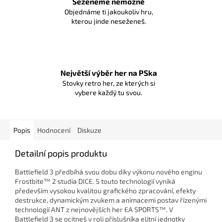
Seženeme nemožné
Objednáme ti jakoukoliv hru,
kterou jinde neseženeš.
Největší výběr her na PSka
Stovky retro her, ze kterých si
vybere každý tu svou.
Popis
Hodnocení
Diskuze
Detailní popis produktu
Battlefield 3 předbíhá svou dobu díky výkonu nového enginu
Frostbite™ 2 studia DICE. S touto technologií vyniká
především vysokou kvalitou grafického zpracování, efekty
destrukce, dynamickým zvukem a animacemi postav řízenými
technologií ANT z nejnovějších her EA SPORTS™. V
Battlefield 3 se ocitneš v roli příslušníka elitní jednotky