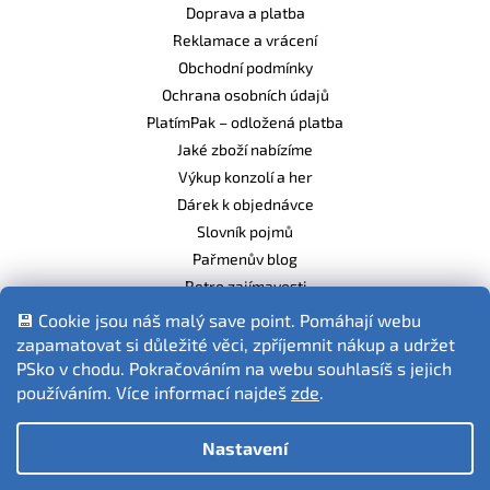
Doprava a platba
Reklamace a vrácení
Obchodní podmínky
Ochrana osobních údajů
PlatímPak – odložená platba
Jaké zboží nabízíme
Výkup konzolí a her
Dárek k objednávce
Slovník pojmů
Pařmenův blog
Retro zajímavosti
Balíme ekologicky
💾 Cookie jsou náš malý save point. Pomáhají webu
zapamatovat si důležité věci, zpříjemnit nákup a udržet
PSko v chodu. Pokračováním na webu souhlasíš s jejich
používáním. Více informací najdeš
zde
.
Fotografie produktů jsou ilustrativní.
Nastavení