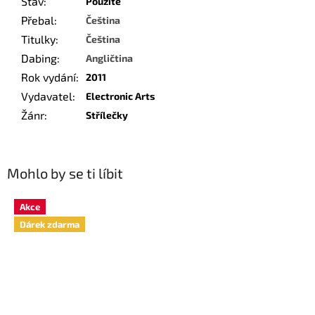
Stav
:
Použité
Přebal
:
Čeština
Titulky
:
Čeština
Dabing
:
Angličtina
Rok vydání
:
2011
Vydavatel
:
Electronic Arts
Žánr
:
Střílečky
Mohlo by se ti líbit
Akce
Dárek zdarma