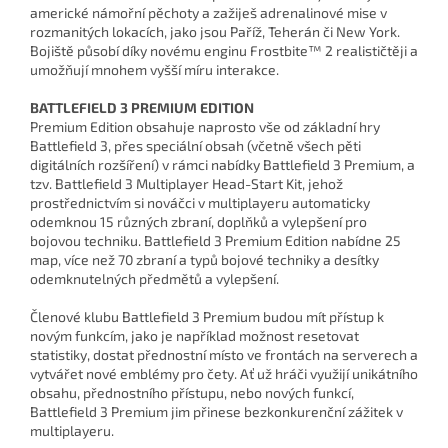
americké námořní pěchoty a zažiješ adrenalinové mise v
rozmanitých lokacích, jako jsou Paříž, Teherán či New York.
Bojiště působí díky novému enginu Frostbite™ 2 realističtěji a
umožňují mnohem vyšší míru interakce.
BATTLEFIELD 3 PREMIUM EDITION
Premium Edition obsahuje naprosto vše od základní hry
Battlefield 3, přes speciální obsah (včetně všech pěti
digitálních rozšíření) v rámci nabídky Battlefield 3 Premium, a
tzv. Battlefield 3 Multiplayer Head-Start Kit, jehož
prostřednictvím si nováčci v multiplayeru automaticky
odemknou 15 různých zbraní, doplňků a vylepšení pro
bojovou techniku. Battlefield 3 Premium Edition nabídne 25
map, více než 70 zbraní a typů bojové techniky a desítky
odemknutelných předmětů a vylepšení.
Členové klubu Battlefield 3 Premium budou mít přístup k
novým funkcím, jako je například možnost resetovat
statistiky, dostat přednostní místo ve frontách na serverech a
vytvářet nové emblémy pro čety. Ať už hráči využijí unikátního
obsahu, přednostního přístupu, nebo nových funkcí,
Battlefield 3 Premium jim přinese bezkonkurenční zážitek v
multiplayeru.