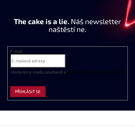
The cake is a lie.
Náš newsletter
naštěstí ne.
E-mail
Vložením e-mailu souhlasíš s
podmínkami ochrany osobních
údajů
PŘIHLÁSIT SE
Z