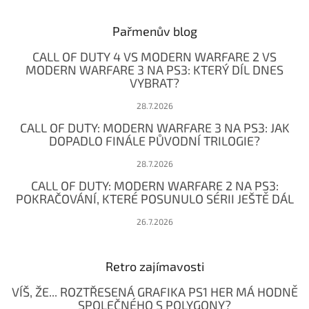
á
p
a
Pařmenův blog
t
CALL OF DUTY 4 VS MODERN WARFARE 2 VS
í
MODERN WARFARE 3 NA PS3: KTERÝ DÍL DNES
VYBRAT?
28.7.2026
CALL OF DUTY: MODERN WARFARE 3 NA PS3: JAK
DOPADLO FINÁLE PŮVODNÍ TRILOGIE?
28.7.2026
CALL OF DUTY: MODERN WARFARE 2 NA PS3:
POKRAČOVÁNÍ, KTERÉ POSUNULO SÉRII JEŠTĚ DÁL
26.7.2026
Retro zajímavosti
VÍŠ, ŽE... ROZTŘESENÁ GRAFIKA PS1 HER MÁ HODNĚ
SPOLEČNÉHO S POLYGONY?