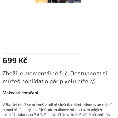
699 Kč
Měrná
Zboží je momentálně fuč. Dostupnost si
cena:
můžeš pohlídat o pár pixelů níže 🙂
Možnosti doručení
V Battlefield 3 se ocitneš v roli příslušníka elitní jednotky americké
námořní pěchoty a zažiješ adrenalinové mise v rozmanitých
lokacích, jako jsou Paříž, Teherán či New York. Bojiště působí díky