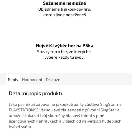
Seženeme nemožné
Objednáme ti jakoukoliv hru,
kterou jinde neseženeš.
Největší výběr her na PSka
Stovky retro her, ze kterých si
vybere každý tu svou.
Popis
Hodnocení
Diskuze
Detailní popis produktu
Jako perfektní zábava na jakoukoli párty zůstává SingStar na
PLAYSTATION®3 věrnou své zkušenosti z původní SingStar a
umožní ti ukázat tvůj skutečný hlasový talent v plně
licencovaných nahrávkách a videích od největších hudebních
hvězd světa.