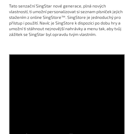
Tato senzační SingStar nové generace, plná nových
vlastností, ti umožní personalizovat si seznam písniček jejich
stažením z online SingStore™. SingStore je jednoduchý pro
přístup i použití. Navíc je SingStore k dispozici po dobu hry a
umožní ti stáhnout nejnovější nahrávky a menu tak, aby tvůj
zážitek se SingStar byl opravdu tvým vlastním.