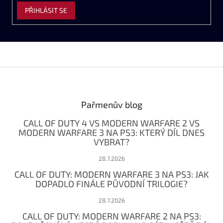
PŘIHLÁSIT SE
Z
á
p
a
Pařmenův blog
t
CALL OF DUTY 4 VS MODERN WARFARE 2 VS
í
MODERN WARFARE 3 NA PS3: KTERÝ DÍL DNES
VYBRAT?
28.7.2026
CALL OF DUTY: MODERN WARFARE 3 NA PS3: JAK
DOPADLO FINÁLE PŮVODNÍ TRILOGIE?
28.7.2026
CALL OF DUTY: MODERN WARFARE 2 NA PS3: