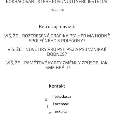
POKRAČOVÁNÍ, KTERÉ POSUNULO SÉRII JEŠTĚ DÁL
26.7.2026
Retro zajímavosti
VÍŠ, ŽE... ROZTŘESENÁ GRAFIKA PS1 HER MÁ HODNĚ
SPOLEČNÉHO S POLYGONY?
VÍŠ, ŽE... NOVÉ HRY PRO PS1, PS2 A PS3 VZNIKAJÍ
DODNES?
VÍŠ, ŽE... PAMĚŤOVÉ KARTY ZMĚNILY ZPŮSOB, JAK
JSME HRÁLI?
Kontakt
info
@
psko.cz
Facebook
psko.cz