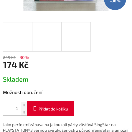
–30 %
249 Kč
–30 %
174 Kč
Měrná
Skladem
cena:
Možnosti doručení
Přidat do košíku
Jako perfektní zábava na jakoukoli párty zůstává SingStar na
PLAYSTATION®3 věrnou své zkušenosti z původní SingStar a umožní