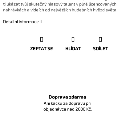
ti ukázat tvůj skutečný hlasový talent v plně licencovaných
nahrávkách a videích od největších hudebních hvězd světa.
Detailní informace
ZEPTAT SE
HLÍDAT
SDÍLET
Doprava zdarma
Ani kačku za dopravu při
objednávce nad 2000 Kč.