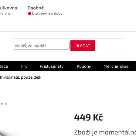
silkovna
Osobně
1-3 dny
Dle otevírací doby
HLEDAT
dače
Hry
Příslušenství
Kupony
Merchandise
 Invizimals, pouze disk
cení
449 Kč
Měrná
Zboží je momentálně
cena: