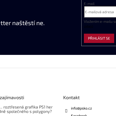
E-mail
ter naštěstí ne.
Vložením e-mailu s
údajů
PŘIHLÁSIT SE
zajímavosti
Kontakt
... roztřesená grafika PS1 her
info
@
psko.cz
ně společného s polygony?
Facebook