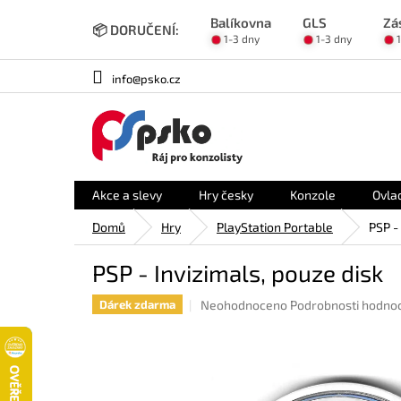
Přejít
Balíkovna
GLS
Zá
na
📦 DORUČENÍ:
1-3 dny
1-3 dny
obsah
info@psko.cz
Akce a slevy
Hry česky
Konzole
Ovla
Domů
Hry
PlayStation Portable
PSP -
PSP - Invizimals, pouze disk
Průměrné
Neohodnoceno
Podrobnosti hodno
Dárek zdarma
hodnocení
produktu
je
0,0
z