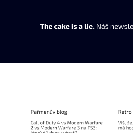
The cake is a lie.
Náš newslet
Z
á
p
a
t
Pařmenův blog
Retro 
í
Call of Duty 4 vs Modern Warfare
Víš, že
2 vs Modern Warfare 3 na PS3:
má hod
který díl dnes vybrat?