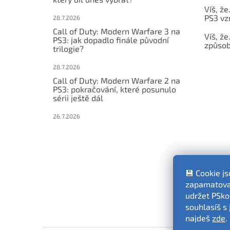
Víš, že
PS3 vz
28.7.2026
Call of Duty: Modern Warfare 3 na
Víš, že
PS3: jak dopadlo finále původní
způsob,
trilogie?
28.7.2026
Call of Duty: Modern Warfare 2 na
PS3: pokračování, které posunulo
sérii ještě dál
26.7.2026
💾 Cookie j
zapamatovat
udržet PSko
souhlasíš s 
najdeš
zde
.