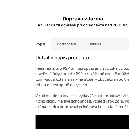
Doprava zdarma
Ani kačku za dopravu při objednávce nad 2000 Kč.
Popis
Hodnocení
Diskuze
Detailní popis produktu
Invizimals
pro PSP přináší úplně jiný zážitek než bě
stvoření! Díky kameře PSP a rozšířené realitě můžeš
„žijí“ všude kolem nás – na stole, v obýváku nebo t
tebou objeví úplně nový svět.
V roli mladého lovce se vydáváš na dobrodružství pl
nichž každý má své schopnosti, vzhled i styl boje. Po
arénách. Hru doprovází příběhová linie a také možn