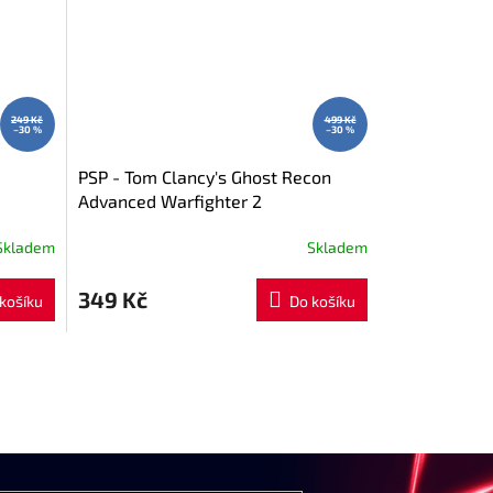
249 Kč
499 Kč
–30 %
–30 %
PSP - Tom Clancy's Ghost Recon
Advanced Warfighter 2
Skladem
Skladem
349 Kč
košíku
Do košíku