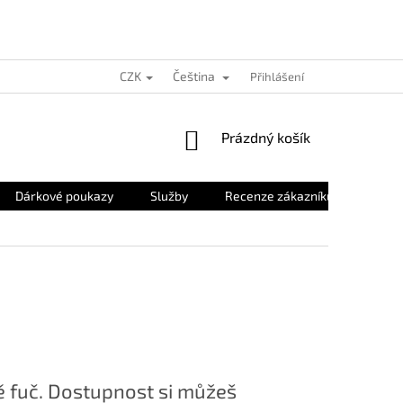
CZK
Čeština
Přihlášení
NÁKUPNÍ
Prázdný košík
KOŠÍK
Dárkové poukazy
Služby
Recenze zákazníků
O nás
 fuč. Dostupnost si můžeš