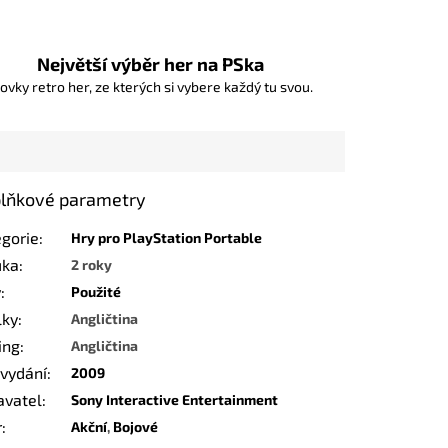
Největší výběr her na PSka
ovky retro her, ze kterých si vybere každý tu svou.
lňkové parametry
egorie
:
Hry pro PlayStation Portable
uka
:
2 roky
v
:
Použité
lky
:
Angličtina
ing
:
Angličtina
 vydání
:
2009
avatel
:
Sony Interactive Entertainment
r
:
Akční
,
Bojové