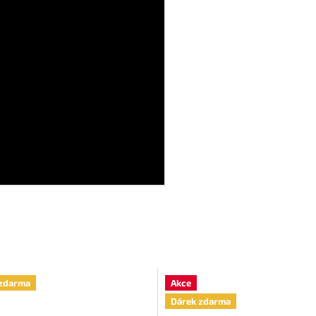
zdarma
Akce
Dárek zdarma