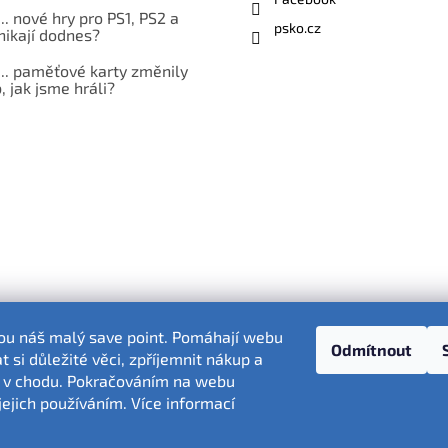
... nové hry pro PS1, PS2 a
psko.cz
nikají dodnes?
... paměťové karty změnily
 jak jsme hráli?
sou náš malý save point. Pomáhají webu
Odmítnout
 si důležité věci, zpříjemnit nákup a
 v chodu. Pokračováním na webu
Fotografie produktů jsou ilustrativní.
jejich používáním. Více informací