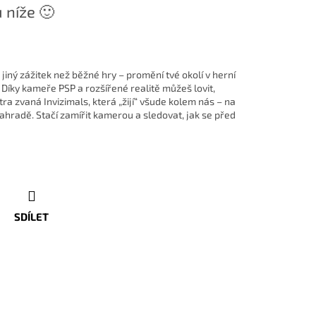
 níže 🙂
jiný zážitek než běžné hry – promění tvé okolí v herní
! Díky kameře PSP a rozšířené realitě můžeš lovit,
a zvaná Invizimals, která „žijí“ všude kolem nás – na
ahradě. Stačí zamířit kamerou a sledovat, jak se před
SDÍLET