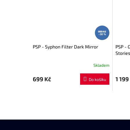
999 Kč
–30 %
PSP - Syphon Filter Dark Mirror
PSP - G
Storie
Skladem
699 Kč
1 199
Do košíku