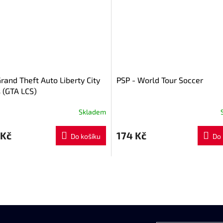
rand Theft Auto Liberty City
PSP - World Tour Soccer
s (GTA LCS)
Skladem
 Kč
174 Kč
Do košíku
Do 