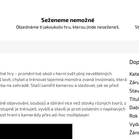
Seženeme nemožné
Objednáme ti jakoukoliv hru, kterou jinde neseženeš.
St
Dop
žné hry – promění tvé okolí v herní svět plný neviditelných
Kat
 lovit, chytat a trénovat tajemná monstra zvaná Invizimals, která
Zár
řeba na zahradě. Stačí zamířit kamerou a sledovat, jak se před
Sta
Titu
né objevování, soubojů a sbírání více než stovky různých tvorů, z
Dab
stupně je trénuješ, vyvíjíš a stavíš je proti ostatním v napínavých
ost hraní s kamarády přes ad-hoc multiplayer.
Rok
Vyd
Žán