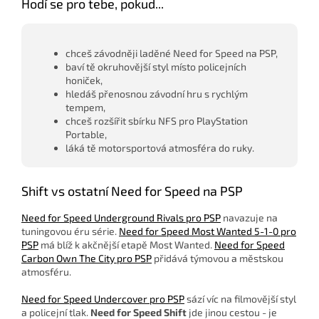
Hodí se pro tebe, pokud...
chceš závodněji laděné Need for Speed na PSP,
baví tě okruhovější styl místo policejních
honiček,
hledáš přenosnou závodní hru s rychlým
tempem,
chceš rozšířit sbírku NFS pro PlayStation
Portable,
láká tě motorsportová atmosféra do ruky.
Shift vs ostatní Need for Speed na PSP
Need for Speed Underground Rivals pro PSP
navazuje na
tuningovou éru série.
Need for Speed Most Wanted 5-1-0 pro
PSP
má blíž k akčnější etapě Most Wanted.
Need for Speed
Carbon Own The City pro PSP
přidává týmovou a městskou
atmosféru.
Need for Speed Undercover pro PSP
sází víc na filmovější styl
a policejní tlak.
Need for Speed Shift
jde jinou cestou - je