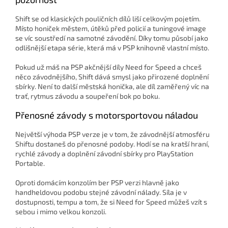
Shift se od klasických pouličních dílů liší celkovým pojetím.
Místo honiček městem, útěků před policií a tuningové image
se víc soustředí na samotné závodění. Díky tomu působí jako
odlišnější etapa série, která má v PSP knihovně vlastní místo.
Pokud už máš na PSP akčnější díly Need for Speed a chceš
něco závodnějšího, Shift dává smysl jako přirozené doplnění
sbírky. Není to další městská honička, ale díl zaměřený víc na
trať, rytmus závodu a soupeření bok po boku.
Přenosné závody s motorsportovou náladou
Největší výhoda PSP verze je v tom, že závodnější atmosféru
Shiftu dostaneš do přenosné podoby. Hodí se na kratší hraní,
rychlé závody a doplnění závodní sbírky pro PlayStation
Portable.
Oproti domácím konzolím ber PSP verzi hlavně jako
handheldovou podobu stejné závodní nálady. Síla je v
dostupnosti, tempu a tom, že si Need for Speed můžeš vzít s
sebou i mimo velkou konzoli.