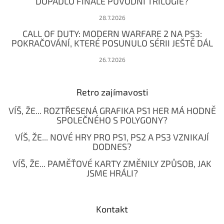
DOPADLO FINÁLE PŮVODNÍ TRILOGIE?
28.7.2026
CALL OF DUTY: MODERN WARFARE 2 NA PS3:
POKRAČOVÁNÍ, KTERÉ POSUNULO SÉRII JEŠTĚ DÁL
26.7.2026
Retro zajímavosti
VÍŠ, ŽE... ROZTŘESENÁ GRAFIKA PS1 HER MÁ HODNĚ
SPOLEČNÉHO S POLYGONY?
VÍŠ, ŽE... NOVÉ HRY PRO PS1, PS2 A PS3 VZNIKAJÍ
DODNES?
VÍŠ, ŽE... PAMĚŤOVÉ KARTY ZMĚNILY ZPŮSOB, JAK
JSME HRÁLI?
Kontakt