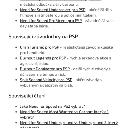
městská odbočka z éry Carbonu.
Need for Speed Undercover pro PSP
- akčnější díl s
filmovější atmosférou a policejním tlakem.
Need for Speed ProStreet pro PSP
- závodnější race
day etapa série.
Související závodní hry na PSP
Gran Turismo pro PSP
- realističtější závodní klasika
pro handheld.
Burnout Legends pro PSP
- rychlá arkádová akce s
agresivní jízdou.
Burnout Dominator pro PSP
- další rychlé závody s
důrazem na tempo a risk.
Split Second Velocity pro PSP
- akční závody s
výbušnými událostmi na trati.
Související čtení
Jaké Need for Speed na PS2 vybrat?
Need for Speed Most Wanted vs Carbon: který díl
vybrat?
Need for Speed Underground vs Underground 2: který
díl vybrat?