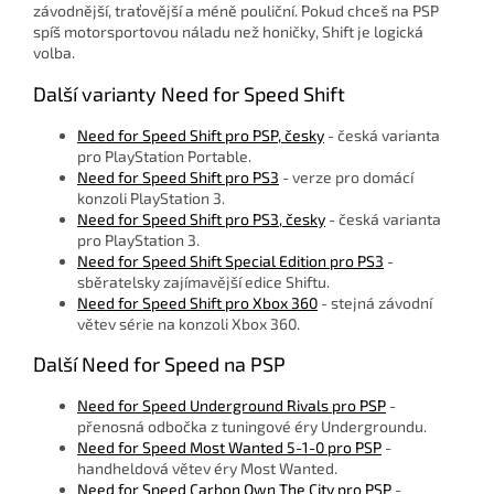
závodnější, traťovější a méně pouliční. Pokud chceš na PSP
spíš motorsportovou náladu než honičky, Shift je logická
volba.
Další varianty Need for Speed Shift
Need for Speed Shift pro PSP, česky
- česká varianta
pro PlayStation Portable.
Need for Speed Shift pro PS3
- verze pro domácí
konzoli PlayStation 3.
Need for Speed Shift pro PS3, česky
- česká varianta
pro PlayStation 3.
Need for Speed Shift Special Edition pro PS3
-
sběratelsky zajímavější edice Shiftu.
Need for Speed Shift pro Xbox 360
- stejná závodní
větev série na konzoli Xbox 360.
Další Need for Speed na PSP
Need for Speed Underground Rivals pro PSP
-
přenosná odbočka z tuningové éry Undergroundu.
Need for Speed Most Wanted 5-1-0 pro PSP
-
handheldová větev éry Most Wanted.
Need for Speed Carbon Own The City pro PSP
-