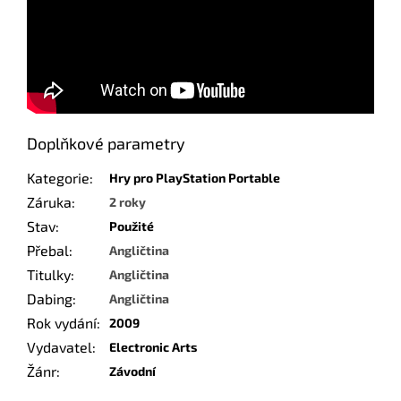
Doplňkové parametry
Kategorie
:
Hry pro PlayStation Portable
Záruka
:
2 roky
Stav
:
Použité
Přebal
:
Angličtina
Titulky
:
Angličtina
Dabing
:
Angličtina
Rok vydání
:
2009
Vydavatel
:
Electronic Arts
Žánr
:
Závodní