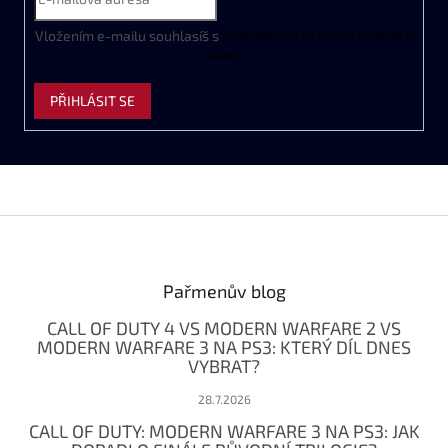
Vložením e-mailu souhlasíš s
podmínkami ochrany osobních
údajů
PŘIHLÁSIT SE
Z
á
p
a
Pařmenův blog
t
CALL OF DUTY 4 VS MODERN WARFARE 2 VS
í
MODERN WARFARE 3 NA PS3: KTERÝ DÍL DNES
VYBRAT?
28.7.2026
CALL OF DUTY: MODERN WARFARE 3 NA PS3: JAK