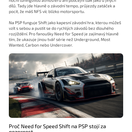
noční tuningovou atmosféru ani policejní tlak jako u jiných
dílů. Tady jde hlavně o závodní tempo, průjezdy zatáček a
pocit, že máš NFS víc blízko motorsportu.
Na PSP funguje Shift jako kapesní závodní hra, kterou můžeš
vzít s sebou a pustit se do rychlých závodů bez dlouhého
rozjíždění. Pro fanoušky Need for Speed je zajímavý hlavně
tím, že ukazuje jinou tvář série než Underground, Most
Wanted, Carbon nebo Undercover.
Proč Need for Speed Shift na PSP stojí za
pozornost