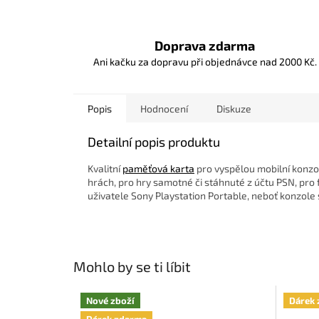
Doprava zdarma
Ani kačku za dopravu při objednávce nad 2000 Kč.
Popis
Hodnocení
Diskuze
Detailní popis produktu
Kvalitní
paměťová karta
pro vyspělou mobilní konzol
hrách, pro hry samotné či stáhnuté z účtu PSN, pro
uživatele Sony Playstation Portable, neboť konzole
Mohlo by se ti líbit
Nové zboží
Dárek 
Dárek zdarma