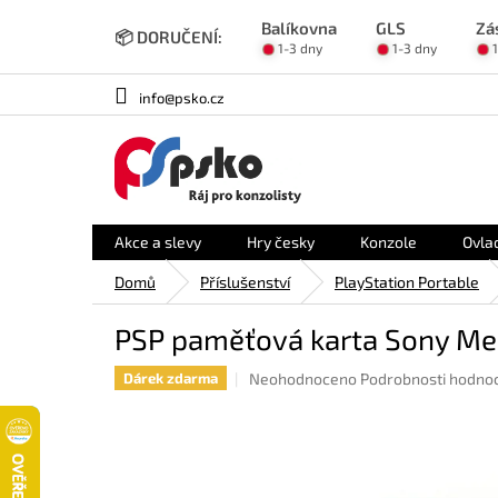
Přejít
Balíkovna
GLS
Zá
na
📦 DORUČENÍ:
1-3 dny
1-3 dny
obsah
info@psko.cz
Akce a slevy
Hry česky
Konzole
Ovla
Domů
Příslušenství
PlayStation Portable
PSP paměťová karta Sony Me
Průměrné
Neohodnoceno
Podrobnosti hodno
Dárek zdarma
hodnocení
produktu
je
0,0
z