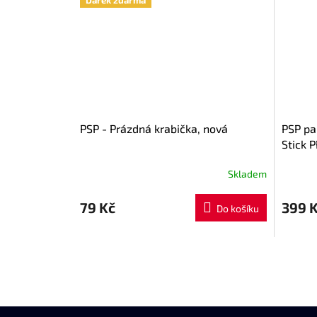
PSP - Prázdná krabička, nová
PSP pa
Stick 
Skladem
79 Kč
399 
Do košíku