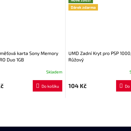
Dárek zdarma
měťová karta Sony Memory
UMD Zadní Kryt pro PSP 1000
PRO Duo 1GB
Růžový
Skladem
Kč
104 Kč
Do košíku
Do 