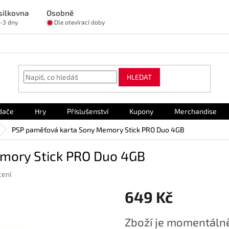
silkovna
Osobně
1-3 dny
Dle otevírací doby
HLEDAT
dače
Hry
Příslušenství
Kupony
Merchandise
PSP paměťová karta Sony Memory Stick PRO Duo 4GB
mory Stick PRO Duo 4GB
cení
649 Kč
Měrná
Zboží je momentálně
cena: