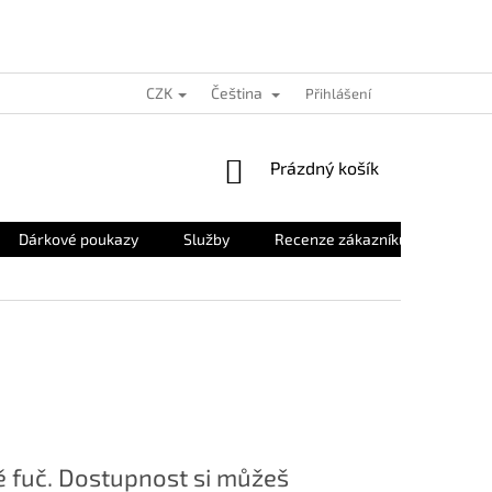
CZK
Čeština
Přihlášení
NÁKUPNÍ
Prázdný košík
KOŠÍK
Dárkové poukazy
Služby
Recenze zákazníků
O nás
 fuč. Dostupnost si můžeš