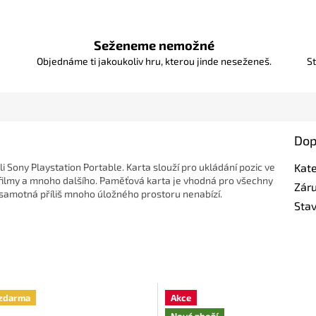
Seženeme nemožné
Objednáme ti jakoukoliv hru, kterou jinde neseženeš.
St
Dop
i Sony Playstation Portable. Karta slouží pro ukládání pozic ve
Kat
 filmy a mnoho dalšího.
Paměťová karta je vhodná pro všechny
Zár
 samotná příliš mnoho úložného prostoru nenabízí.
Sta
zdarma
Akce
Nové zboží