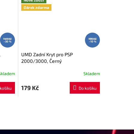
Dárek zdarma
149 Kč
199 Kč
–30 %
–10 %
,
UMD Zadní Kryt pro PSP
2000/3000, Černý
Skladem
Skladem
179 Kč
košíku
Do košíku