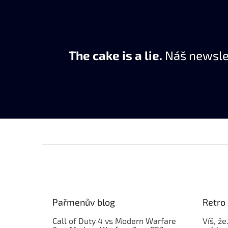
The cake is a lie.
Náš newslet
Z
á
p
a
t
Pařmenův blog
Retro 
í
Call of Duty 4 vs Modern Warfare
Víš, že