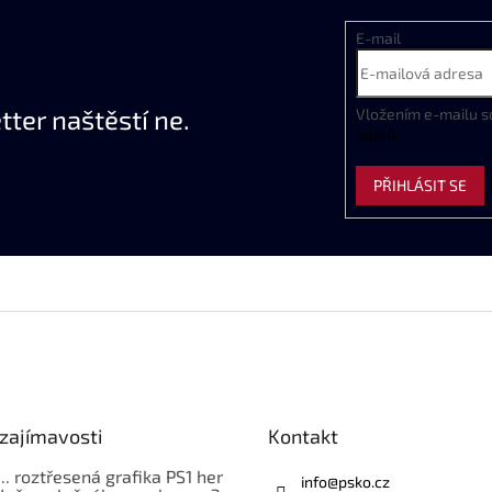
E-mail
ter naštěstí ne.
Vložením e-mailu s
údajů
PŘIHLÁSIT SE
zajímavosti
Kontakt
... roztřesená grafika PS1 her
info
@
psko.cz