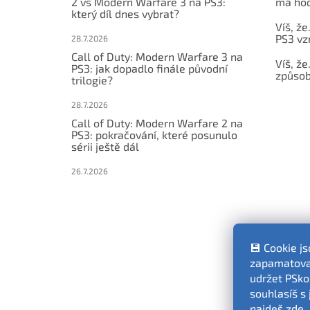
2 vs Modern Warfare 3 na PS3:
má hod
který díl dnes vybrat?
Víš, že
PS3 vz
28.7.2026
Call of Duty: Modern Warfare 3 na
Víš, že
PS3: jak dopadlo finále původní
způsob,
trilogie?
28.7.2026
Call of Duty: Modern Warfare 2 na
PS3: pokračování, které posunulo
sérii ještě dál
26.7.2026
💾 Cookie j
zapamatovat
udržet PSko
souhlasíš s 
najdeš
zde
.