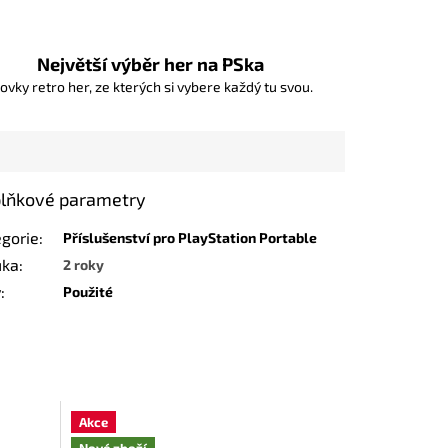
Největší výběr her na PSka
ovky retro her, ze kterých si vybere každý tu svou.
lňkové parametry
egorie
:
Příslušenství pro PlayStation Portable
uka
:
2 roky
v
:
Použité
Akce
Nové zboží