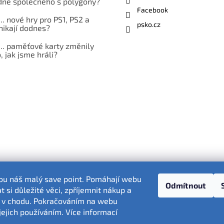
ně společného s polygony?
Facebook
... nové hry pro PS1, PS2 a
psko.cz
nikají dodnes?
... paměťové karty změnily
 jak jsme hráli?
sou náš malý save point. Pomáhají webu
Odmítnout
 si důležité věci, zpříjemnit nákup a
 v chodu. Pokračováním na webu
Fotografie produktů jsou ilustrativní.
jejich používáním. Více informací