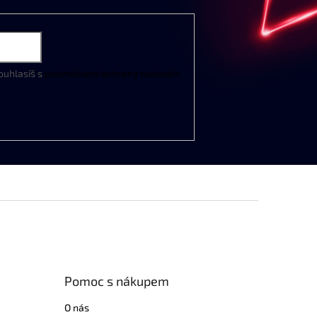
ouhlasíš s
podmínkami ochrany osobních
Pomoc s nákupem
O nás