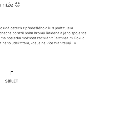
 níže 🙂
po událostech z předešlého dílu s podtitulem
nečně porazil boha hromů Raidena a jeho spojence.
ti, má poslední možnost zachránit Earthrealm. Pokud
něho udeřit tam, kde je nejvíce zranitelný... v
SDÍLET