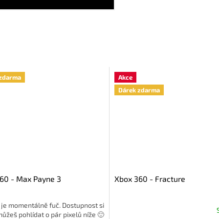
zdarma
Akce
Dárek zdarma
60 - Max Payne 3
Xbox 360 - Fracture
 je momentálně fuč. Dostupnost si
ůžeš pohlídat o pár pixelů níže 🙂