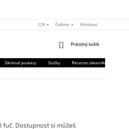
CZK
Čeština
Přihlášení
NÁKUPNÍ
Prázdný košík
KOŠÍK
Dárkové poukazy
Služby
Recenze zákazníků
O nás
 fuč. Dostupnost si můžeš