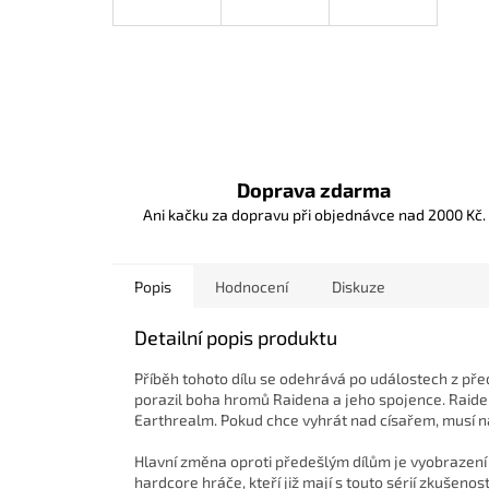
Doprava zdarma
Ani kačku za dopravu při objednávce nad 2000 Kč.
Popis
Hodnocení
Diskuze
Detailní popis produktu
Příběh tohoto dílu se odehrává po událostech z př
porazil boha hromů Raidena a jeho spojence. Raiden
Earthrealm. Pokud chce vyhrát nad císařem, musí na n
Hlavní změna oproti předešlým dílům je vyobrazení v
hardcore hráče, kteří již mají s touto sérií zkušeno