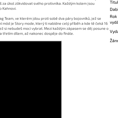
Titu
š za úkol zlikvidovat svého protivníka. Každým kolem jsou
o Kahnovi.
Dab
Rok
Tag Team, ve kterém jdou proti sobě dva páry bojovníků, jež se
vyd
í mód je Story mode, který ti nabídne celý příběh a kde tě čeká 16
 jež si nebudeš moci vybrat. Mezi každým zápasem se děj posune o
Vyd
 třetím dílem, až nakonec dospěje do finále.
Žán