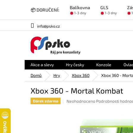
Přejít
Balíkovna
GLS
Zá
na
📦 DORUČENÍ:
1-3 dny
1-3 dny
obsah
info@psko.cz
Akce a slevy
Hry česky
Konzole
Ovla
Domů
Hry
Xbox 360
Xbox 360 - Mort
Xbox 360 - Mortal Kombat
Průměrné
Neohodnoceno
Podrobnosti hodno
Dárek zdarma
hodnocení
produktu
je
0,0
z