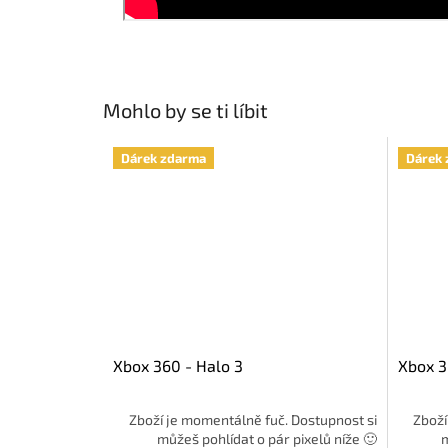
Mohlo by se ti líbit
Dárek zdarma
Dárek 
Xbox 360 - Halo 3
Xbox 3
Zboží je momentálně fuč. Dostupnost si
Zboží
můžeš pohlídat o pár pixelů níže 🙂
m