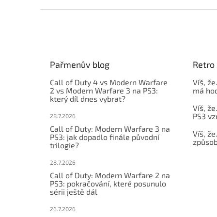
Z
á
p
a
t
Pařmenův blog
Retro 
í
Call of Duty 4 vs Modern Warfare
Víš, že
2 vs Modern Warfare 3 na PS3:
má hod
který díl dnes vybrat?
Víš, že
PS3 vz
28.7.2026
Call of Duty: Modern Warfare 3 na
Víš, že
PS3: jak dopadlo finále původní
způsob,
trilogie?
28.7.2026
Call of Duty: Modern Warfare 2 na
PS3: pokračování, které posunulo
sérii ještě dál
26.7.2026