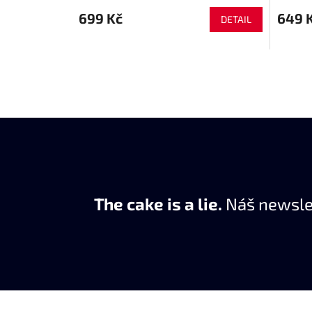
699 Kč
649 
DETAIL
The cake is a lie.
Náš newslet