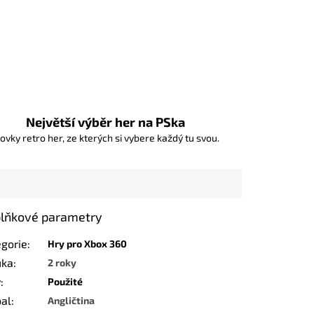
Největší výběr her na PSka
ovky retro her, ze kterých si vybere každý tu svou.
lňkové parametry
egorie
:
Hry pro Xbox 360
uka
:
2 roky
v
:
Použité
bal
:
Angličtina