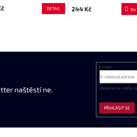
Kč
244 Kč
DETAIL
Do 
E-mail
ter naštěstí ne.
Vložením e-mailu s
údajů
PŘIHLÁSIT SE