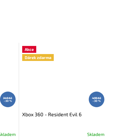
Akce
Dárek zdarma
349 Kč
499 Kč
–30 %
–30 %
Xbox 360 - Resident Evil 6
Skladem
Skladem