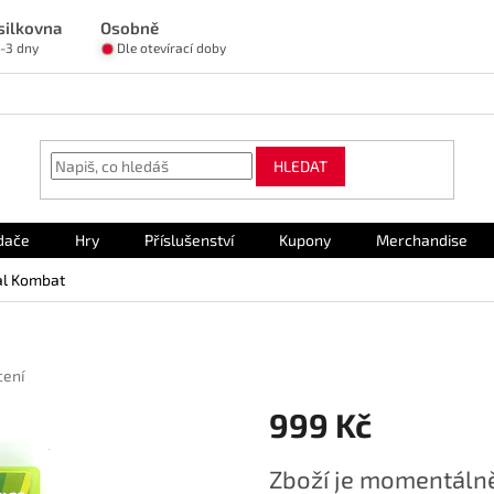
silkovna
Osobně
1-3 dny
Dle otevírací doby
HLEDAT
dače
Hry
Příslušenství
Kupony
Merchandise
al Kombat
cení
999 Kč
Měrná
Zboží je momentálně
cena: