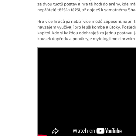
ze dvou tuctů postav a hra tě hodí do arény, kde má
nepřátelé těžší a těžší, až dojdeš k samotnému Sha
Hra více hráčů již nabízí více módů zápasení, např. 
navzájem využívají pro lepší komba a útoky. Posledn
kapitol, kde si každou odehraješ za jednu postavu,
kousek dopředu a poodkryje mytologii mezi prvním a