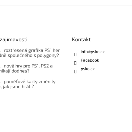
zajímavosti
Kontakt
... roztřesená grafika PS1 her
info
@
psko.cz
ně společného s polygony?
Facebook
... nové hry pro PS1, PS2 a
psko.cz
nikají dodnes?
... paměťové karty změnily
 jak jsme hráli?