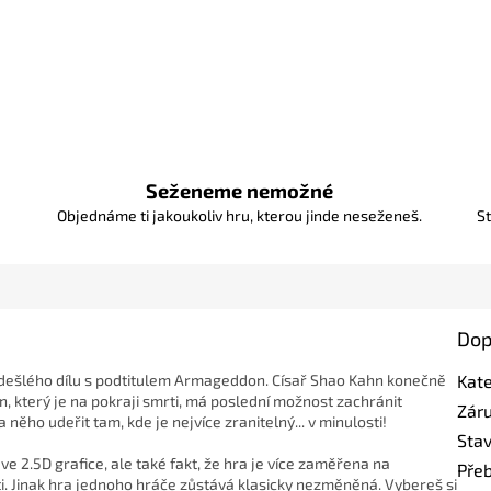
Seženeme nemožné
Objednáme ti jakoukoliv hru, kterou jinde neseženeš.
St
Dop
edešlého dílu s podtitulem Armageddon. Císař Shao Kahn konečně
Kat
, který je na pokraji smrti, má poslední možnost zachránit
Zár
ěho udeřit tam, kde je nejvíce zranitelný... v minulosti!
Sta
e 2.5D grafice, ale také fakt, že hra je více zaměřena na
Pře
sti. Jinak hra jednoho hráče zůstává klasicky nezměněná. Vybereš si