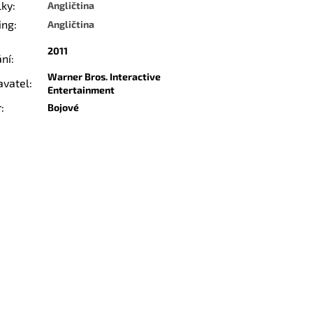
lky
:
Angličtina
ing
:
Angličtina
2011
ání
:
Warner Bros. Interactive
avatel
:
Entertainment
r
:
Bojové