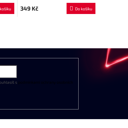
349 Kč
košíku
Do košíku
ouhlasíš s
podmínkami ochrany osobních