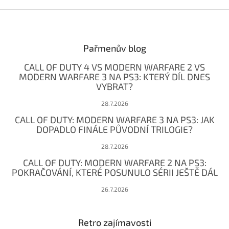
Z
á
p
a
Pařmenův blog
t
CALL OF DUTY 4 VS MODERN WARFARE 2 VS
í
MODERN WARFARE 3 NA PS3: KTERÝ DÍL DNES
VYBRAT?
28.7.2026
CALL OF DUTY: MODERN WARFARE 3 NA PS3: JAK
DOPADLO FINÁLE PŮVODNÍ TRILOGIE?
28.7.2026
CALL OF DUTY: MODERN WARFARE 2 NA PS3:
POKRAČOVÁNÍ, KTERÉ POSUNULO SÉRII JEŠTĚ DÁL
26.7.2026
Retro zajímavosti