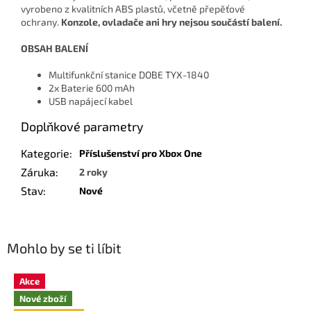
vyrobeno z kvalitních ABS plastů, včetně přepěťové
ochrany.
Konzole, ovladače ani hry nejsou součástí balení.
OBSAH BALENÍ
Multifunkční stanice DOBE TYX-1840
2x Baterie 600 mAh
USB napájecí kabel
Doplňkové parametry
Kategorie
:
Příslušenství pro Xbox One
Záruka
:
2 roky
Stav
:
Nové
Mohlo by se ti líbit
Akce
Nové zboží