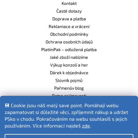
Kontakt
Časté dotazy
Doprava a platba
Reklamace a vrácení
Obchodní podmínky
Ochrana osobních údajů
PlatímPak – odložená platba
Jaké zboží nabízíme
Výkup konzolí a her
Dárek k objednávce
Slovník pojmů
Pařmenův blog
Retro zajímavosti
Balíme ekologicky
💾 Cookie jsou náš malý save point. Pomáhají webu
zapamatovat si důležité věci, zpříjemnit nákup a udržet
PSko v chodu. Pokračováním na webu souhlasíš s jejich
používáním. Více informací najdeš
zde
.
Fotografie produktů jsou ilustrativní.