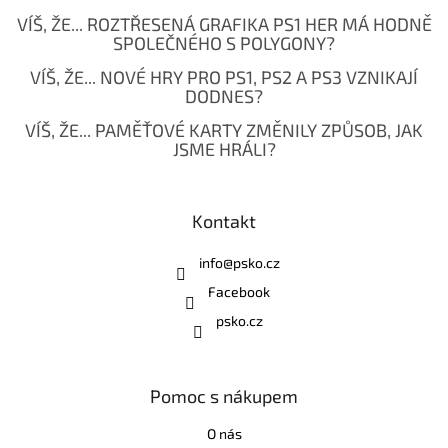
VÍŠ, ŽE... ROZTŘESENÁ GRAFIKA PS1 HER MÁ HODNĚ
SPOLEČNÉHO S POLYGONY?
VÍŠ, ŽE... NOVÉ HRY PRO PS1, PS2 A PS3 VZNIKAJÍ
DODNES?
VÍŠ, ŽE... PAMĚŤOVÉ KARTY ZMĚNILY ZPŮSOB, JAK
JSME HRÁLI?
Kontakt
info
@
psko.cz
Facebook
psko.cz
Pomoc s nákupem
O nás