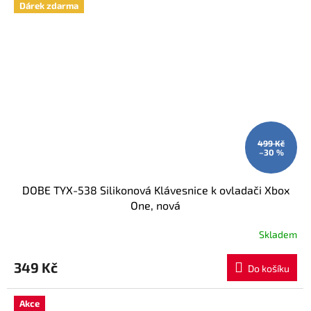
Dárek zdarma
499 Kč
–30 %
DOBE TYX-538 Silikonová Klávesnice k ovladači Xbox
One, nová
Skladem
349 Kč
Do košíku
Akce