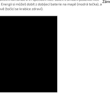
Žán
. Energii si můžeš dobít z dobíjecí baterie na mapě (modrá tečka), a
ě (točící se krabice zdraví).