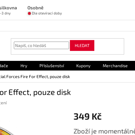
silkovna
Osobně
1-3 dny
Dle otevírací doby
HLEDAT
dače
Hry
Příslušenství
Kupony
Merchandise
ial Forces Fire For Effect, pouze disk
or Effect, pouze disk
cení
349 Kč
Měrná
Zboží je momentálně
cena: