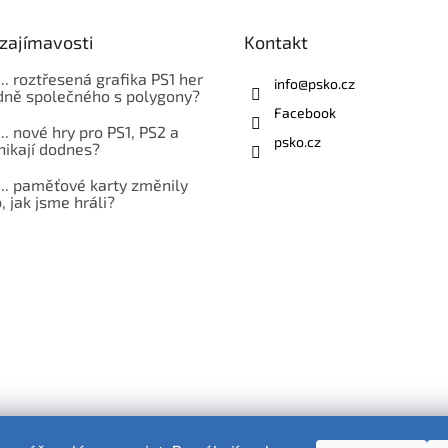
zajímavosti
Kontakt
... roztřesená grafika PS1 her
info
@
psko.cz
ně společného s polygony?
Facebook
... nové hry pro PS1, PS2 a
psko.cz
nikají dodnes?
... paměťové karty změnily
 jak jsme hráli?