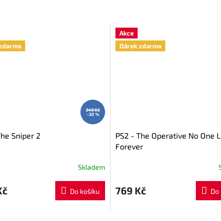
Akce
zdarma
Dárek zdarma
349 Kč
–30 %
The Sniper 2
PS2 - The Operative No One L
Forever
Skladem
Kč
769 Kč
Do košíku
Do 