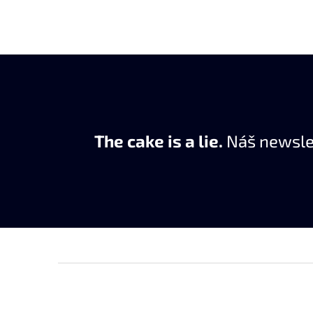
The cake is a lie.
Náš newslet
Z
á
p