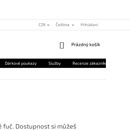
CZK
Čeština
Přihlášení
NÁKUPNÍ
Prázdný košík
KOŠÍK
Dárkové poukazy
Služby
Recenze zákazníků
O nás
 fuč. Dostupnost si můžeš