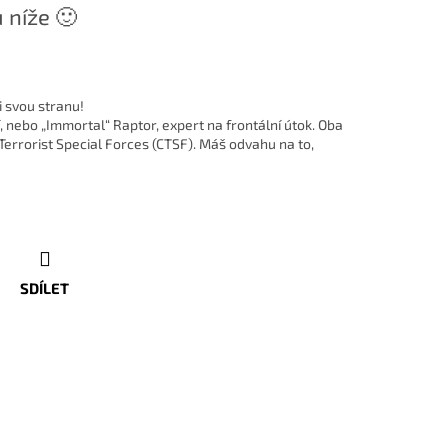
 níže 🙂
i svou stranu!
í, nebo „Immortal“ Raptor, expert na frontální útok. Oba
 Terrorist Special Forces (CTSF). Máš odvahu na to,
SDÍLET