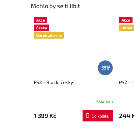
Mohlo by se ti líbit
Akce
Akce
Česky
Dárek 
Dárek zdarma
1 999 Kč
–30 %
PS2 - Black, česky
PS2 - 
Skladem
1 399 Kč
244 
Do košíku