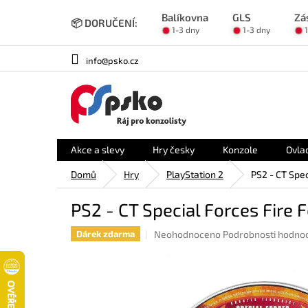
Přejít
Balíkovna
GLS
Zá
na
📦 DORUČENÍ:
1-3 dny
1-3 dny
obsah
info@psko.cz
Akce a slevy
Hry česky
Konzole
Ovla
Domů
Hry
PlayStation 2
PS2 - CT Spec
PS2 - CT Special Forces Fire F
Průměrné
Neohodnoceno
Podrobnosti hodno
Dárek zdarma
hodnocení
produktu
je
0,0
z