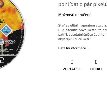
pohlídat o pár pixelů
Možnosti doručení
Staň se elitním agentem a zvol s
Buď „Stealth“ Sova, mistr utajen
patří k absolutní špičce Counter
abys splnil svou misi?
Detailní informace
ZEPTAT SE
HLÍDAT