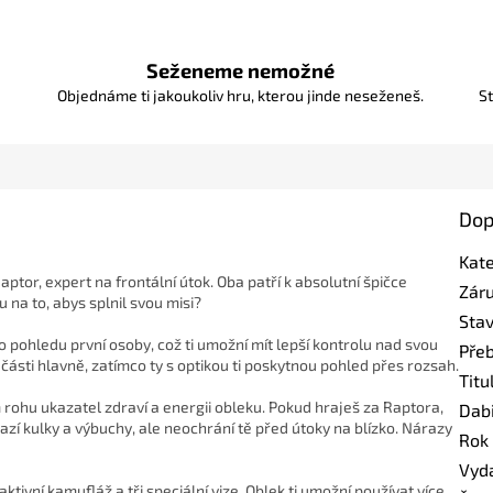
Seženeme nemožné
Objednáme ti jakoukoliv hru, kterou jinde neseženeš.
St
Dop
Kat
aptor, expert na frontální útok. Oba patří k absolutní špičce
Zár
 na to, abys splnil svou misi?
Sta
o pohledu první osoby, což ti umožní mít lepší kontrolu nad svou
Pře
ásti hlavně, zatímco ty s optikou ti poskytnou pohled přes rozsah.
Titu
 rohu ukazatel zdraví a energii obleku. Pokud hraješ za Raptora,
Dab
razí kulky a výbuchy, ale neochrání tě před útoky na blízko. Nárazy
Rok
Vyd
aktivní kamufláž a tři speciální vize. Oblek ti umožní používat více