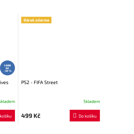
Dárek zdarma
1 099
Kč
–30 %
ives
PS2 - FIFA Street
Skladem
Skladem
499 Kč
košíku
Do košíku