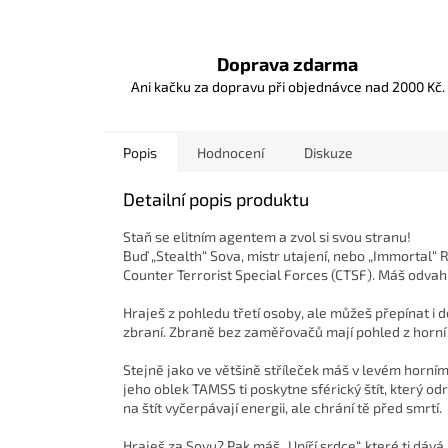
Doprava zdarma
Ani kačku za dopravu při objednávce nad 2000 Kč.
Popis
Hodnocení
Diskuze
Detailní popis produktu
Staň se elitním agentem a zvol si svou stranu!
Buď „Stealth“ Sova, mistr utajení, nebo „Immortal“ R
Counter Terrorist Special Forces (CTSF). Máš odvahu
Hraješ z pohledu třetí osoby, ale můžeš přepínat i d
zbraní. Zbraně bez zaměřovačů mají pohled z horní č
Stejně jako ve většině stříleček máš v levém horním
jeho oblek TAMSS ti poskytne sférický štít, který od
na štít vyčerpávají energii, ale chrání tě před smrtí.
Hraješ za Sovu? Pak máš „Upíří srdce“, které ti dává 