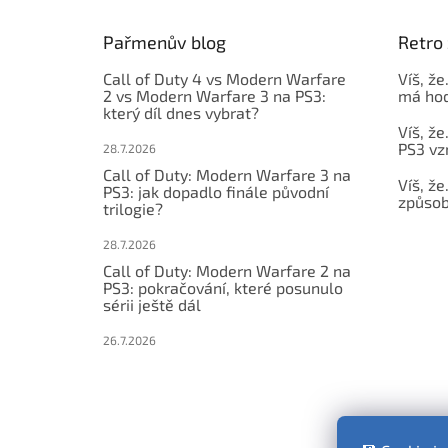
a
t
Pařmenův blog
Retro 
í
Call of Duty 4 vs Modern Warfare
Víš, že
2 vs Modern Warfare 3 na PS3:
má hod
který díl dnes vybrat?
Víš, že
PS3 vz
28.7.2026
Call of Duty: Modern Warfare 3 na
Víš, že
PS3: jak dopadlo finále původní
způsob,
trilogie?
28.7.2026
Call of Duty: Modern Warfare 2 na
PS3: pokračování, které posunulo
sérii ještě dál
26.7.2026