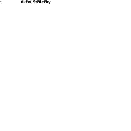
r
:
Akční
,
Střílečky