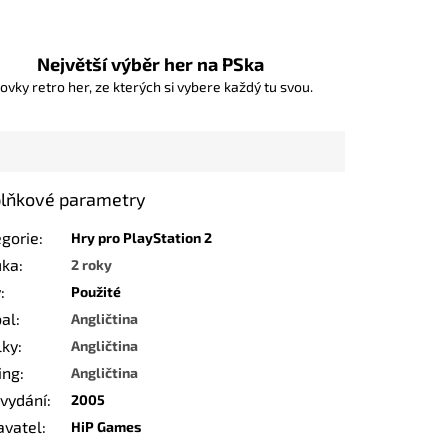
Největší výběr her na PSka
ovky retro her, ze kterých si vybere každý tu svou.
lňkové parametry
egorie
:
Hry pro PlayStation 2
uka
:
2 roky
v
:
Použité
bal
:
Angličtina
lky
:
Angličtina
ing
:
Angličtina
 vydání
:
2005
avatel
:
HiP Games