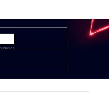
ouhlasíš s
podmínkami ochrany osobních