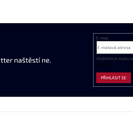
E-mail
ter naštěstí ne.
Vložením e-mailu s
údajů
PŘIHLÁSIT SE