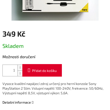
349 Kč
Měrná
Skladem
cena:
Možnosti doručení
Přidat do košíku
Vysoce kvalitní napájecí zdroj určený pro herní konzole Sony
PlayStation 2 Slim. Vstupní napětí: 100-240V, frekvence: 50/60Hz,
Výstupní napětí: 8,5V, výstupní výkon: 5,6A.
Detailní informace