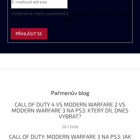
Vložením e-mailu souhlasíš s
podmínkami ochrany osobních
údajů
PŘIHLÁSIT SE
Z
á
p
a
Pařmenův blog
t
CALL OF DUTY 4 VS MODERN WARFARE 2 VS
í
MODERN WARFARE 3 NA PS3: KTERÝ DÍL DNES
VYBRAT?
28.7.2026
CALL OF DUTY: MODERN WARFARE 3 NA PS3: JAK