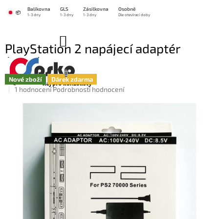
Přejít
Balíkovna
GLS
Zásilkovna
Osobně
na
📦
1-3 dny
1-3 dny
1-3 dny
Dle otevírací doby
obsah
NÁKUPNÍ
PlayStation 2 napájecí adaptér
KOŠÍK
(zdroj), nový
Nové zboží
Dárek zdarma
Průměrné
1 hodnocení
Podrobnosti hodnocení
hodnocení
produktu
je
5,0
z
5
hvězdiček.