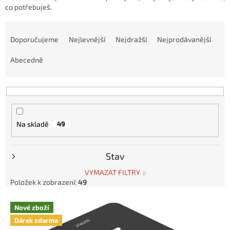
co potřebuješ.
Ř
a
Doporučujeme
Nejlevnější
Nejdražší
Nejprodávanější
z
e
Abecedně
n
í
p
r
o
Na skladě
49
d
u
k
Stav
t
ů
VYMAZAT FILTRY
Položek k zobrazení:
49
V
Nové zboží
ý
Dárek zdarma
p