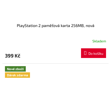
PlayStation 2 paměťová karta 256MB, nová
Skladem
Průměrné
hodnocení
produktu
Do košíku
399 Kč
je
5,0
z
Nové zboží
5
hvězdiček.
Dárek zdarma