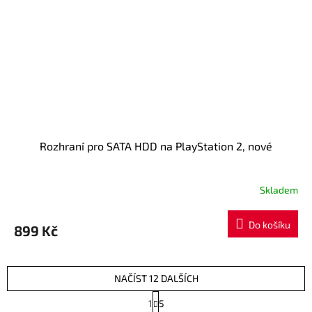
Rozhraní pro SATA HDD na PlayStation 2, nové
Skladem
Do košíku
899 Kč
NAČÍST 12 DALŠÍCH
S
1
5
t