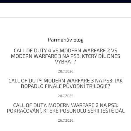
Z
á
p
a
Pařmenův blog
t
CALL OF DUTY 4 VS MODERN WARFARE 2 VS
í
MODERN WARFARE 3 NA PS3: KTERÝ DÍL DNES
VYBRAT?
28.7.2026
CALL OF DUTY: MODERN WARFARE 3 NA PS3: JAK
DOPADLO FINÁLE PŮVODNÍ TRILOGIE?
28.7.2026
CALL OF DUTY: MODERN WARFARE 2 NA PS3:
POKRAČOVÁNÍ, KTERÉ POSUNULO SÉRII JEŠTĚ DÁL
26.7.2026