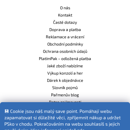
O nás
Kontakt
Časté dotazy
Doprava a platba
Reklamace a vrácení
Obchodní podmínky
Ochrana osobních údajů
PlatímPak – odložená platba
Jaké zboží nabízíme
Výkup konzolí a her
Dárek k objednávce
Slovník pojmů
Pařmenův blog
Retro zajímavosti
Balíme ekologicky
💾 Cookie jsou náš malý save point. Pomáhají webu
zapamatovat si důležité věci, zpříjemnit nákup a udržet
PSko v chodu. Pokračováním na webu souhlasíš s jejich