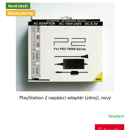
z
Nové zboží
5
Dárek zdarma
hvězdiček.
PlayStation 2 napájecí adaptér (zdroj), nový
Skladem
Průměrné
hodnocení
produktu