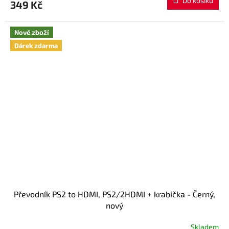
Do košíku
349 Kč
je
5,0
z
Nové zboží
5
hvězdiček.
Dárek zdarma
Převodník PS2 to HDMI, PS2/2HDMI + krabička - Černý,
nový
Skladem