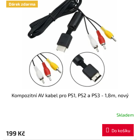
5
Dárek zdarma
hvězdiček.
Kompozitní AV kabel pro PS1, PS2 a PS3 - 1,8m, nový
Skladem
Průměrné
hodnocení
produktu
Do košíku
199 Kč
je
5,0