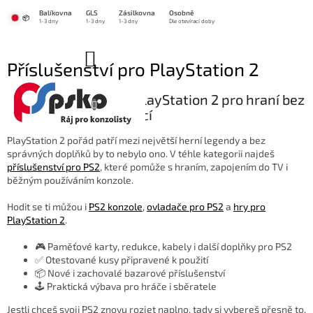
Přejít
Balíkovna
GLS
Zásilkovna
Osobně
na
📦
1-3 dny
1-3 dny
1-3 dny
Dle otevírací doby
obsah
NÁKUPNÍ
Příslušenství pro PlayStation 2
KOŠÍK
🔌 Příslušenství pro PlayStation 2 pro hraní bez
zbytečných komplikací
PlayStation 2 pořád patří mezi největší herní legendy a bez
správných doplňků by to nebylo ono. V téhle kategorii najdeš
příslušenství pro PS2
, které pomůže s hraním, zapojením do TV i
běžným používáním konzole.
Hodit se ti můžou i
PS2 konzole
,
ovladače pro PS2
a
hry pro
PlayStation 2
.
🎮 Paměťové karty, redukce, kabely i další doplňky pro PS2
✅ Otestované kusy připravené k použití
📦 Nové i zachovalé bazarové příslušenství
🕹️ Praktická výbava pro hráče i sběratele
Jestli chceš svoji PS2 znovu rozjet naplno, tady si vybereš přesně to,