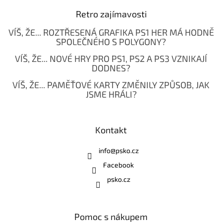
Retro zajímavosti
VÍŠ, ŽE... ROZTŘESENÁ GRAFIKA PS1 HER MÁ HODNĚ
SPOLEČNÉHO S POLYGONY?
VÍŠ, ŽE... NOVÉ HRY PRO PS1, PS2 A PS3 VZNIKAJÍ
DODNES?
VÍŠ, ŽE... PAMĚŤOVÉ KARTY ZMĚNILY ZPŮSOB, JAK
JSME HRÁLI?
Kontakt
info
@
psko.cz
Facebook
psko.cz
Pomoc s nákupem