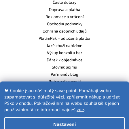
Časté dotazy
Doprava a platba
Reklamace a vrácení
Obchodní podmínky
Ochrana osobních údajů
PlatímPak – odložená platba
Jaké zboží nabízíme
Výkup konzolí a her
Dárek k objednávce
Slovník pojmů
Pařmenův blog
Retro zajímavosti
Balíme ekologicky
💾 Cookie jsou náš malý save point. Pomáhají webu
zapamatovat si důležité věci, zpříjemnit nákup a udržet
PSko v chodu. Pokračováním na webu souhlasíš s jejich
používáním. Více informací najdeš
zde
.
Fotografie produktů jsou ilustrativní.
Nastavení