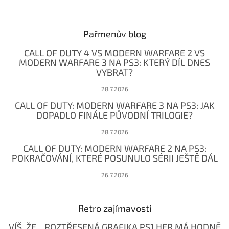
Z
á
p
a
Pařmenův blog
t
CALL OF DUTY 4 VS MODERN WARFARE 2 VS
í
MODERN WARFARE 3 NA PS3: KTERÝ DÍL DNES
VYBRAT?
28.7.2026
CALL OF DUTY: MODERN WARFARE 3 NA PS3: JAK
DOPADLO FINÁLE PŮVODNÍ TRILOGIE?
28.7.2026
CALL OF DUTY: MODERN WARFARE 2 NA PS3:
POKRAČOVÁNÍ, KTERÉ POSUNULO SÉRII JEŠTĚ DÁL
26.7.2026
Retro zajímavosti
VÍŠ, ŽE... ROZTŘESENÁ GRAFIKA PS1 HER MÁ HODNĚ