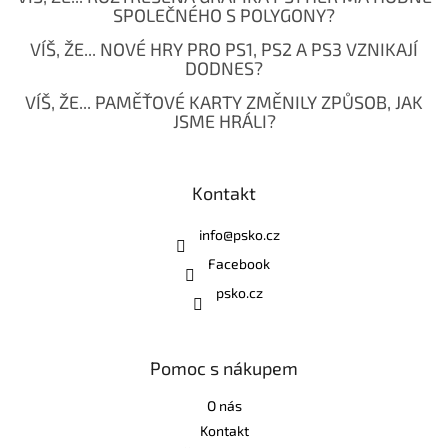
SPOLEČNÉHO S POLYGONY?
VÍŠ, ŽE... NOVÉ HRY PRO PS1, PS2 A PS3 VZNIKAJÍ
DODNES?
VÍŠ, ŽE... PAMĚŤOVÉ KARTY ZMĚNILY ZPŮSOB, JAK
JSME HRÁLI?
Kontakt
info
@
psko.cz
Facebook
psko.cz
Pomoc s nákupem
O nás
Kontakt