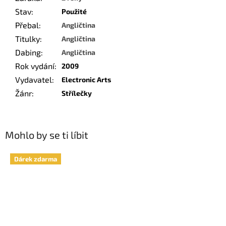
Stav
:
Použité
Přebal
:
Angličtina
Titulky
:
Angličtina
Dabing
:
Angličtina
Rok vydání
:
2009
Vydavatel
:
Electronic Arts
Žánr
:
Střílečky
Mohlo by se ti líbit
Dárek zdarma