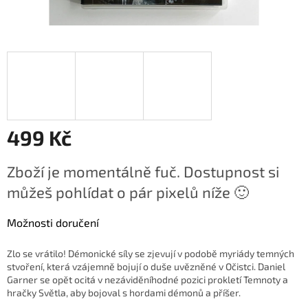
499 Kč
Měrná
Zboží je momentálně fuč. Dostupnost si
cena:
můžeš pohlídat o pár pixelů níže 🙂
Možnosti doručení
Zlo se vrátilo! Démonické síly se zjevují v podobě myriády temných
stvoření, která vzájemně bojují o duše uvězněné v Očistci. Daniel
Garner se opět ocitá v nezáviděníhodné pozici prokletí Temnoty a
hračky Světla, aby bojoval s hordami démonů a příšer.