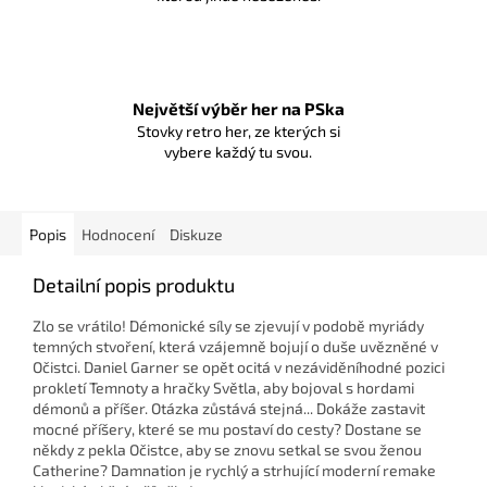
Největší výběr her na PSka
Stovky retro her, ze kterých si
vybere každý tu svou.
Popis
Hodnocení
Diskuze
Detailní popis produktu
Zlo se vrátilo! Démonické síly se zjevují v podobě myriády
temných stvoření, která vzájemně bojují o duše uvězněné v
Očistci. Daniel Garner se opět ocitá v nezáviděníhodné pozici
prokletí Temnoty a hračky Světla, aby bojoval s hordami
démonů a příšer. Otázka zůstává stejná...
Dokáže zastavit
mocné příšery, které se mu postaví do cesty? Dostane se
někdy z pekla Očistce, aby se znovu setkal se svou ženou
Catherine? Damnation je rychlý a strhující moderní remake