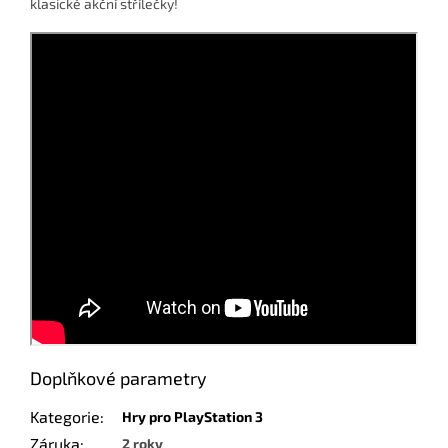
klasické akční střílečky!
Doplňkové parametry
Kategorie
:
Hry pro PlayStation 3
Záruka
:
2 roky