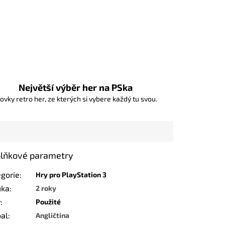
Největší výběr her na PSka
ovky retro her, ze kterých si vybere každý tu svou.
lňkové parametry
egorie
:
Hry pro PlayStation 3
uka
:
2 roky
v
:
Použité
bal
:
Angličtina