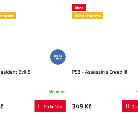
Akce
zdarma
Dárek zdarma
399 Kč
–10 %
esident Evil 5
PS3 - Assassin's Creed III
Skladem
Kč
349 Kč
Do košíku
Do 