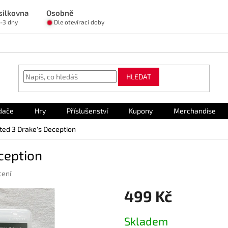
silkovna
Osobně
1-3 dny
Dle otevírací doby
HLEDAT
dače
Hry
Příslušenství
Kupony
Merchandise
ted 3 Drake's Deception
ception
cení
499 Kč
Měrná
Skladem
cena: