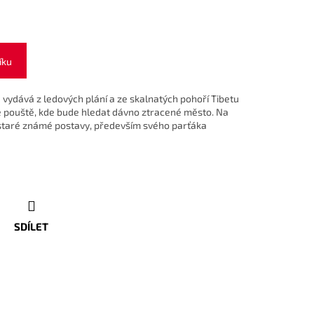
íku
 vydává z ledových plání a ze skalnatých pohoří Tibetu
pouště, kde bude hledat dávno ztracené město. Na
staré známé postavy, především svého parťáka
SDÍLET