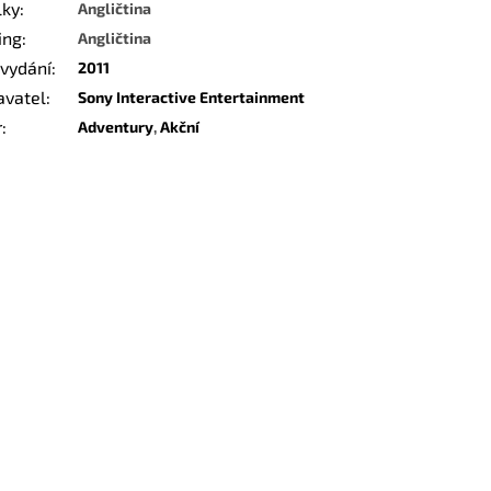
lky
:
Angličtina
ing
:
Angličtina
 vydání
:
2011
avatel
:
Sony Interactive Entertainment
r
:
Adventury
,
Akční