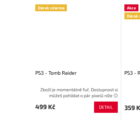
Dárek zdarma
Akce
Dárek 
PS3 - Tomb Raider
PS3 - R
Zboží je momentálně fuč. Dostupnost si
můžeš pohlídat o pár pixelů níže 🙂
499 Kč
359 
DETAIL