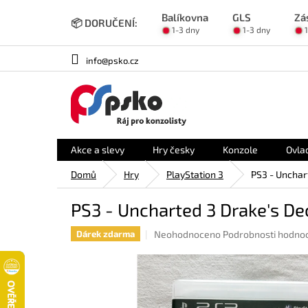
Přejít
Balíkovna
GLS
Zá
na
📦 DORUČENÍ:
1-3 dny
1-3 dny
obsah
info@psko.cz
Akce a slevy
Hry česky
Konzole
Ovla
Domů
Hry
PlayStation 3
PS3 - Unchar
PS3 - Uncharted 3 Drake's De
Průměrné
Neohodnoceno
Podrobnosti hodno
Dárek zdarma
hodnocení
produktu
je
0,0
z