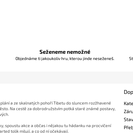
Seženeme nemožné
Objednáme ti jakoukoliv hru, kterou jinde neseženeš.
St
Dop
 plání a ze skalnatých pohoří Tibetu do sluncem rozžhavené
Kat
ěsto. Na cestě za dobrodružstvím potká staré známé postavy,
Zár
vých.
Sta
y, spoustu akce a občas i nějakou tu hádanku na procvičení
Pře
ted tolik milují, a co od ní očekávají.