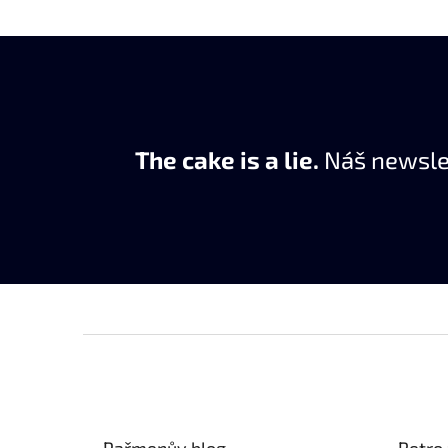
The cake is a lie.
Náš newslet
Z
á
p
a
t
Pařmenův blog
Retro 