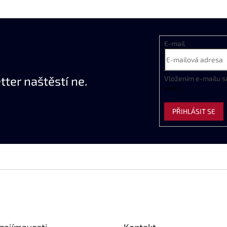
E-mail
ter naštěstí ne.
Vložením e-mailu s
údajů
PŘIHLÁSIT SE
zajímavosti
Kontakt