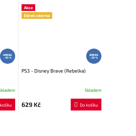
Akce
Dárek zdarma
499 Kč
899 Kč
–30 %
–30 %
PS3 - Disney Brave (Rebelka)
Skladem
Skladem
629 Kč
košíku
Do košíku