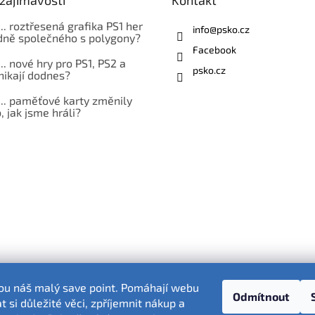
... roztřesená grafika PS1 her
info
@
psko.cz
ně společného s polygony?
Facebook
... nové hry pro PS1, PS2 a
psko.cz
nikají dodnes?
... paměťové karty změnily
 jak jsme hráli?
sou náš malý save point. Pomáhají webu
Odmítnout
 si důležité věci, zpříjemnit nákup a