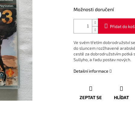
Možnosti doručení
Přidat do koš
Ve svém třetím dobrodružství se
do sluncem rozžhavené arabské 
cestě za dobrodružstvím potká 
Sullyho, a řadu postav nových.
Detailní informace
ZEPTAT SE
HLÍDAT