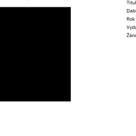
Titu
Dab
Rok
Vyd
Žán