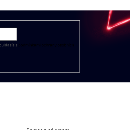
ouhlasíš s
podmínkami ochrany osobních
Pomoc s nákupem