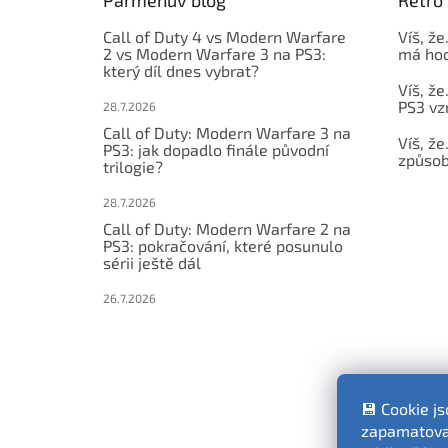
í
Call of Duty 4 vs Modern Warfare
Víš, že
2 vs Modern Warfare 3 na PS3:
má hod
který díl dnes vybrat?
Víš, že
PS3 vz
28.7.2026
Call of Duty: Modern Warfare 3 na
Víš, že
PS3: jak dopadlo finále původní
způsob,
trilogie?
28.7.2026
Call of Duty: Modern Warfare 2 na
PS3: pokračování, které posunulo
sérii ještě dál
26.7.2026
💾 Cookie j
zapamatovat