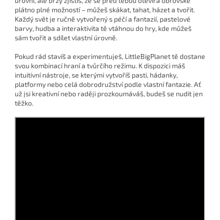
úrovni, ale brzy zjistíš, že se před tebou otevírá obrovské
plátno plné možností – můžeš skákat, tahat, házet a tvořit.
Každý svět je ručně vytvořený s péčí a fantazií, pastelové
barvy, hudba a interaktivita tě vtáhnou do hry, kde můžeš
sám tvořit a sdílet vlastní úrovně.
Pokud rád stavíš a experimentuješ, LittleBigPlanet tě dostane
svou kombinací hraní a tvůrčího režimu. K dispozici máš
intuitivní nástroje, se kterými vytvoříš pasti, hádanky,
platformy nebo celá dobrodružství podle vlastní fantazie. Ať
už jsi kreativní nebo raději prozkoumáváš, budeš se nudit jen
těžko.