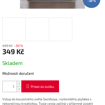
–30 %
499 Kč
–30 %
349 Kč
Měrná
Skladem
cena:
Možnosti doručení
Přidat do košíku
Vstup do kouzelného světa Sackboye, roztomilého plyšáka s
nekonečnou kreativitou. Tvoje cesta začíná v příjemné úvodní