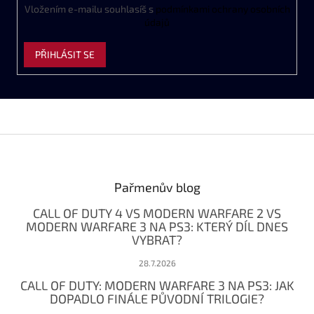
Vložením e-mailu souhlasíš s
podmínkami ochrany osobních
údajů
PŘIHLÁSIT SE
Z
á
p
a
Pařmenův blog
t
CALL OF DUTY 4 VS MODERN WARFARE 2 VS
í
MODERN WARFARE 3 NA PS3: KTERÝ DÍL DNES
VYBRAT?
28.7.2026
CALL OF DUTY: MODERN WARFARE 3 NA PS3: JAK
DOPADLO FINÁLE PŮVODNÍ TRILOGIE?