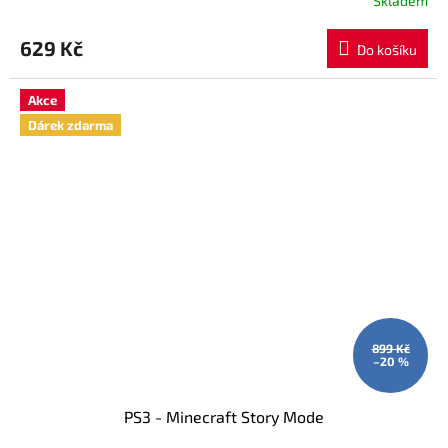
Skladem
629 Kč
Do košíku
Akce
Dárek zdarma
899 Kč
–20 %
PS3 - Minecraft Story Mode