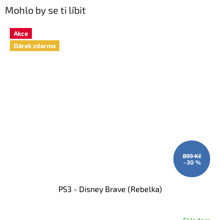
Mohlo by se ti líbit
Akce
Dárek zdarma
899 Kč
–30 %
PS3 - Disney Brave (Rebelka)