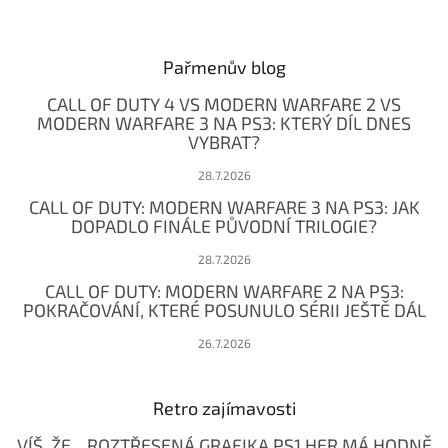
Z
á
p
a
Pařmenův blog
t
CALL OF DUTY 4 VS MODERN WARFARE 2 VS
í
MODERN WARFARE 3 NA PS3: KTERÝ DÍL DNES
VYBRAT?
28.7.2026
CALL OF DUTY: MODERN WARFARE 3 NA PS3: JAK
DOPADLO FINÁLE PŮVODNÍ TRILOGIE?
28.7.2026
CALL OF DUTY: MODERN WARFARE 2 NA PS3:
POKRAČOVÁNÍ, KTERÉ POSUNULO SÉRII JEŠTĚ DÁL
26.7.2026
Retro zajímavosti
VÍŠ, ŽE... ROZTŘESENÁ GRAFIKA PS1 HER MÁ HODNĚ