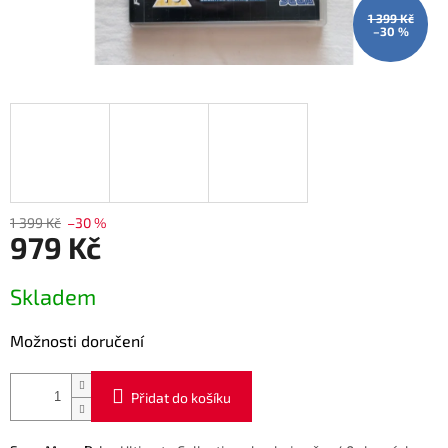
1 399 Kč
–30 %
1 399 Kč
–30 %
979 Kč
Měrná
Skladem
cena:
Možnosti doručení
Přidat do košíku