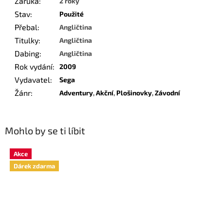
Záruka
:
2 roky
Stav
:
Použité
Přebal
:
Angličtina
Titulky
:
Angličtina
Dabing
:
Angličtina
Rok vydání
:
2009
Vydavatel
:
Sega
Žánr
:
Adventury
,
Akční
,
Plošinovky
,
Závodní
Mohlo by se ti líbit
Akce
Dárek zdarma