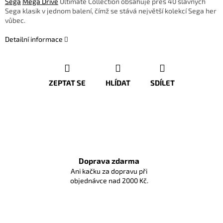
Sega
Mega Drive
Ultimate Collection obsahuje přes 40 slavných
Sega klasik v jednom balení, čímž se stává největší kolekcí Sega her
vůbec.
Detailní informace
ZEPTAT SE
HLÍDAT
SDÍLET
Doprava zdarma
Ani kačku za dopravu při
objednávce nad 2000 Kč.