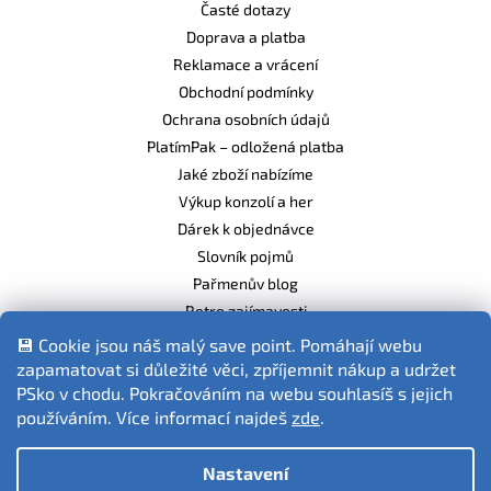
Časté dotazy
Doprava a platba
Reklamace a vrácení
Obchodní podmínky
Ochrana osobních údajů
PlatímPak – odložená platba
Jaké zboží nabízíme
Výkup konzolí a her
Dárek k objednávce
Slovník pojmů
Pařmenův blog
Retro zajímavosti
Balíme ekologicky
💾 Cookie jsou náš malý save point. Pomáhají webu
zapamatovat si důležité věci, zpříjemnit nákup a udržet
PSko v chodu. Pokračováním na webu souhlasíš s jejich
používáním. Více informací najdeš
zde
.
Fotografie produktů jsou ilustrativní.
Nastavení