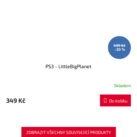
499 Kč
–30 %
PS3 - LittleBigPlanet
Skladem
349 Kč
Do košíku
ZOBRAZIT VŠECHNY SOUVISEJÍCÍ PRODUKTY