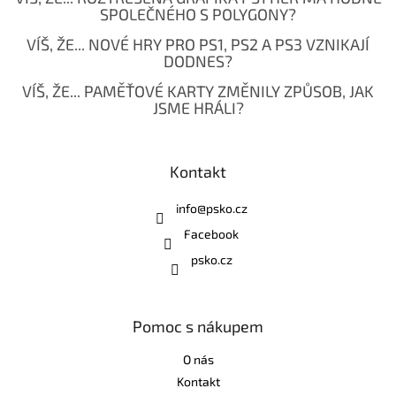
SPOLEČNÉHO S POLYGONY?
VÍŠ, ŽE... NOVÉ HRY PRO PS1, PS2 A PS3 VZNIKAJÍ
DODNES?
VÍŠ, ŽE... PAMĚŤOVÉ KARTY ZMĚNILY ZPŮSOB, JAK
JSME HRÁLI?
Kontakt
info
@
psko.cz
Facebook
psko.cz
Pomoc s nákupem
O nás
Kontakt