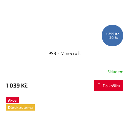
1 299 Kč
–20 %
PS3 - Minecraft
Skladem
1 039 Kč
Do košíku
Akce
Dárek zdarma