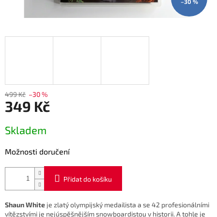
–30 %
499 Kč
–30 %
349 Kč
Měrná
Skladem
cena:
Možnosti doručení
Přidat do košíku
Shaun White
je zlatý olympijský medailista a se 42 profesionálními
vítězstvími je nejúspěšnějším snowboardistou v historii. A tohle je