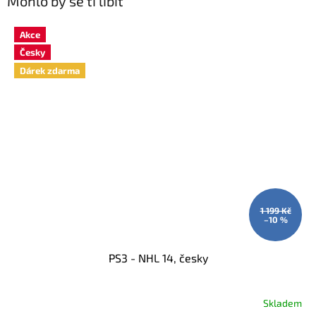
Mohlo by se ti líbit
Akce
Česky
Dárek zdarma
1 199 Kč
–10 %
PS3 - NHL 14, česky
Skladem
Průměrné