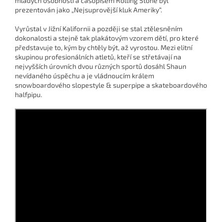
mladých osobností a časopisem Rolling Stone byl
prezentován jako „Nejsuprovější kluk Ameriky“.
Vyrůstal v Jižní Kalifornii a později se stal ztělesněním
dokonalosti a stejně tak plakátovým vzorem dětí, pro které
představuje to, kým by chtěly být, až vyrostou. Mezi elitní
skupinou profesionálních atletů, kteří se střetávají na
nejvyšších úrovních dvou různých sportů dosáhl Shaun
nevídaného úspěchu a je vládnoucím králem
snowboardového slopestyle & superpipe a skateboardového
halfpipu.