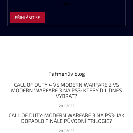
údajů
PŘIHLÁSIT SE
Z
á
p
a
Pařmenův blog
t
CALL OF DUTY 4 VS MODERN WARFARE 2 VS
í
MODERN WARFARE 3 NA PS3: KTERÝ DÍL DNES
VYBRAT?
28.7.2026
CALL OF DUTY: MODERN WARFARE 3 NA PS3: JAK
DOPADLO FINÁLE PŮVODNÍ TRILOGIE?
28.7.2026