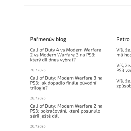
Z
á
p
a
t
Pařmenův blog
Retro 
í
Call of Duty 4 vs Modern Warfare
Víš, že
2 vs Modern Warfare 3 na PS3:
má hod
který díl dnes vybrat?
Víš, že
PS3 vz
28.7.2026
Call of Duty: Modern Warfare 3 na
Víš, že
PS3: jak dopadlo finále původní
způsob,
trilogie?
28.7.2026
Call of Duty: Modern Warfare 2 na
PS3: pokračování, které posunulo
sérii ještě dál
26.7.2026