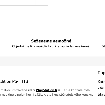
R
M
A
Seženeme nemožné
Objednáme ti jakoukoliv hru, kterou jinde neseženeš.
St
Dop
Edition
PS4
, 1TB
Kat
Zár
em díky
limitované edici
PlayStation 4
⚔️. Tahle konzole byla
Sta
a nabídne ti nejen herní zážitek, ale i kus sběratelského kousku.