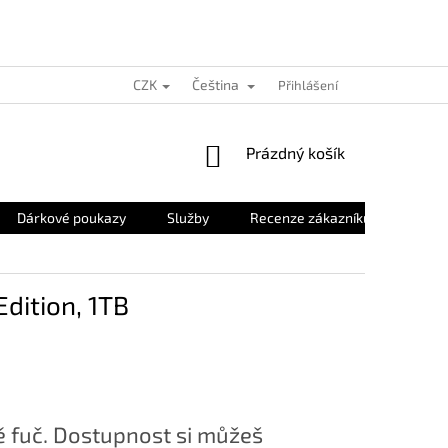
CZK
Čeština
Přihlášení
NÁKUPNÍ
Prázdný košík
KOŠÍK
Dárkové poukazy
Služby
Recenze zákazníků
O nás
Edition, 1TB
 fuč. Dostupnost si můžeš