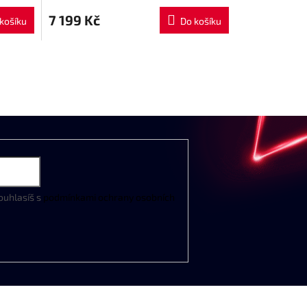
7 199 Kč
košíku
Do košíku
ouhlasíš s
podmínkami ochrany osobních