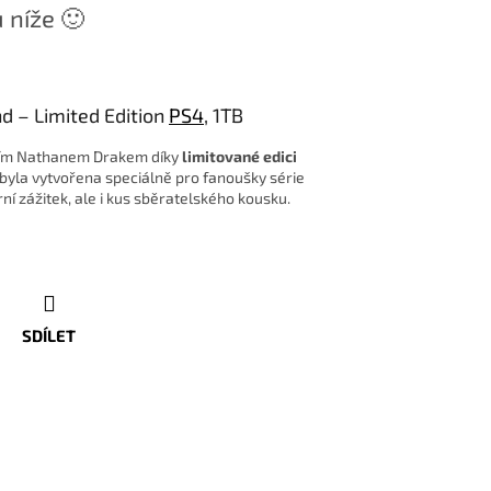
 níže 🙂
nd – Limited Edition
PS4
, 1TB
rním Nathanem Drakem díky
limitované edici
 byla vytvořena speciálně pro fanoušky série
ní zážitek, ale i kus sběratelského kousku.
SDÍLET