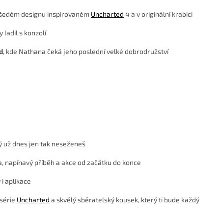
ě šedém designu inspirovaném
Uncharted
4 a v originální krabici
 ladil s konzolí
d
, kde Nathana čeká jeho poslední velké dobrodružství
ý už dnes jen tak neseženeš
, napínavý příběh a akce od začátku do konce
i aplikace
 série
Uncharted
a skvělý sběratelský kousek, který ti bude každý