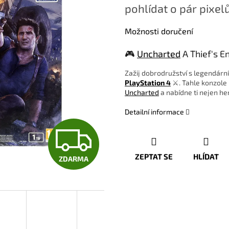
pohlídat o pár pixelů
Možnosti doručení
🎮
Uncharted
A Thief's E
Zažij dobrodružství s legendá
PlayStation 4
⚔️. Tahle konzole
Uncharted
a nabídne ti nejen her
Detailní informace
Z
ZEPTAT SE
HLÍDAT
ZDARMA
D
A