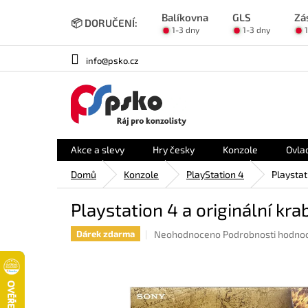
Přejít
Balíkovna
GLS
Zá
na
📦 DORUČENÍ:
1-3 dny
1-3 dny
obsah
info@psko.cz
Akce a slevy
Hry česky
Konzole
Ovla
Domů
Konzole
PlayStation 4
Playstat
Playstation 4 a originální kra
Průměrné
Neohodnoceno
Podrobnosti hodno
Dárek zdarma
hodnocení
produktu
je
0,0
z