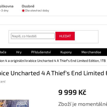
silkovna
Osobně
1-3 dny
Dle otevírací doby
HLEDAT
dače
Hry
Příslušenství
Kupony
Merchandise
ion 4 a originální krabice Uncharted 4 A Thief's End Limited Edition, 1TB
bice Uncharted 4 A Thief's End Limited 
cení
9 999 Kč
Měrná
Zboží je momentálně
cena: