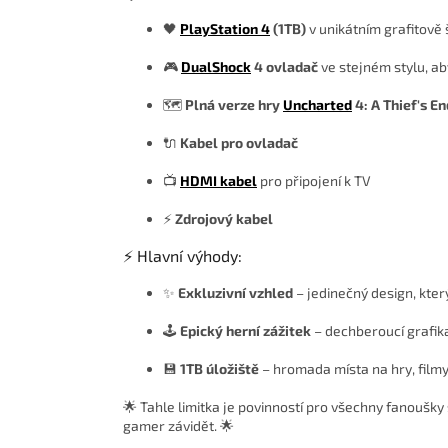
🖤
PlayStation 4
(1TB)
v unikátním grafitov
🎮
DualShock
4 ovladač
ve stejném stylu, aby
🗺️
Plná verze hry
Uncharted
4: A Thief's En
🔌
Kabel pro ovladač
📺
HDMI kabel
pro připojení k TV
⚡
Zdrojový kabel
⚡ Hlavní výhody:
✨
Exkluzivní vzhled
– jedinečný design, kter
🕹️
Epický herní zážitek
– dechberoucí grafika
💾
1TB úložiště
– hromada místa na hry, filmy 
🌟 Tahle limitka je povinností pro všechny fanoušky
gamer závidět. 🌟