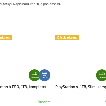
í fotky? Napiš nám, rádi ti je pošleme 📸.
zdarma
Dárek zdarma
Z
6 999
Kč
D
ZDARMA
–14 %
ZDARM
A
ation 4 PRO, 1TB, kompletní
PlayStation 4, 1TB, Slim, kom
R
M
A
Skladem
né
Průměrné