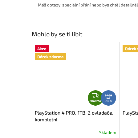
Máš dotazy, speciální přání nebo bys chtěl detailnějš
Mohlo by se ti líbit
Akce
Dárek 
Dárek zdarma
Z
7 499
Kč
D
ZDARMA
–16 %
A
PlayStation 4 PRO, 1TB, 2 ovladače,
PlaySt
R
kompletní
M
A
Skladem
Průměrné
Průměr