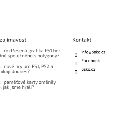
zajímavosti
Kontakt
... roztřesená grafika PS1 her
info
@
psko.cz
ně společného s polygony?
Facebook
... nové hry pro PS1, PS2 a
psko.cz
nikají dodnes?
... paměťové karty změnily
 jak jsme hráli?