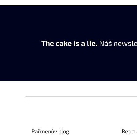
The cake is a lie.
Náš newslet
Z
á
p
a
t
Pařmenův blog
Retro 
í