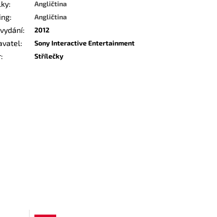
lky
:
Angličtina
ing
:
Angličtina
 vydání
:
2012
avatel
:
Sony Interactive Entertainment
r
:
Střílečky