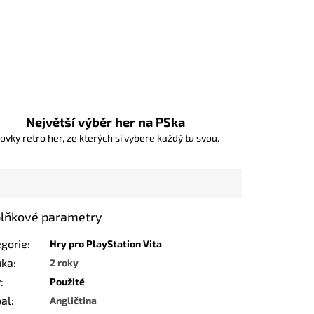
Největší výběr her na PSka
ovky retro her, ze kterých si vybere každý tu svou.
lňkové parametry
egorie
:
Hry pro PlayStation Vita
uka
:
2 roky
v
:
Použité
bal
:
Angličtina