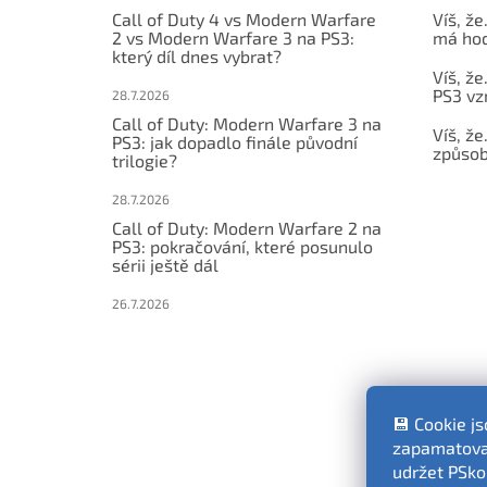
Call of Duty 4 vs Modern Warfare
Víš, že
2 vs Modern Warfare 3 na PS3:
má hod
který díl dnes vybrat?
Víš, že
PS3 vz
28.7.2026
Call of Duty: Modern Warfare 3 na
Víš, že
PS3: jak dopadlo finále původní
způsob,
trilogie?
28.7.2026
Call of Duty: Modern Warfare 2 na
PS3: pokračování, které posunulo
sérii ještě dál
26.7.2026
💾 Cookie j
zapamatovat
udržet PSko