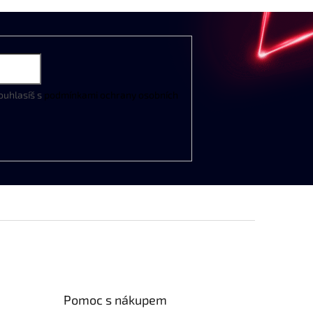
ouhlasíš s
podmínkami ochrany osobních
Pomoc s nákupem