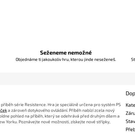
Seženeme nemožné
Objednáme ti jakoukoliv hru, kterou jinde neseženeš.
St
Dop
 příběh série Resistence. Hra je speciálně určena pro systém PS
Kat
áček
a zároveň dotykového ovládání. Příběh nabízí zcela nový
Zár
ídne pohled na příběh, který se odehrává před druhým dílem a
Sta
ew Yorku. Poznávejte nové možnosti, získejte nové střípky,
Pře