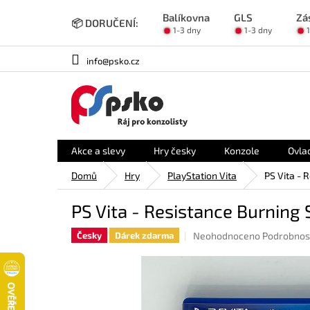
Přejít
Balíkovna
GLS
Zá
na
📦 DORUČENÍ:
1-3 dny
1-3 dny
obsah
info@psko.cz
Akce a slevy
Hry česky
Konzole
Ovla
Domů
Hry
PlayStation Vita
PS Vita - 
PS Vita - Resistance Burning 
Průměrné
Neohodnoceno
Podrobnos
Česky
Dárek zdarma
hodnocení
produktu
je
0,0
z