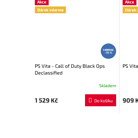
Akce
Akce
Dárek zdarma
Dárek 
1 699 Kč
–10 %
PS Vita - Call of Duty Black Ops
PS Vit
Declassified
Skladem
1 529 Kč
909 
Do košíku