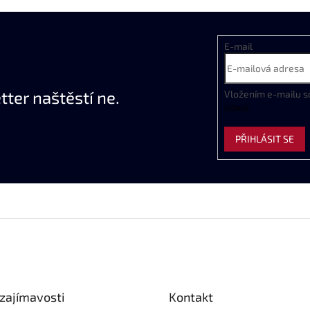
E-mail
ter naštěstí ne.
Vložením e-mailu s
údajů
PŘIHLÁSIT SE
zajímavosti
Kontakt