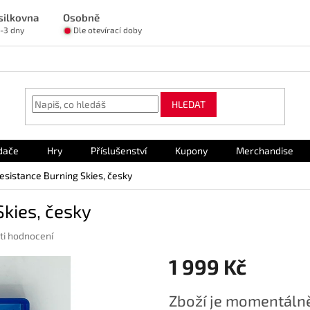
silkovna
Osobně
1-3 dny
Dle otevírací doby
HLEDAT
dače
Hry
Příslušenství
Kupony
Merchandise
Resistance Burning Skies, česky
Skies, česky
ti hodnocení
1 999 Kč
Měrná
Zboží je momentálně
cena: