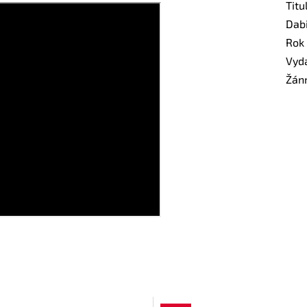
Titu
Dab
Rok
Vyd
Žán