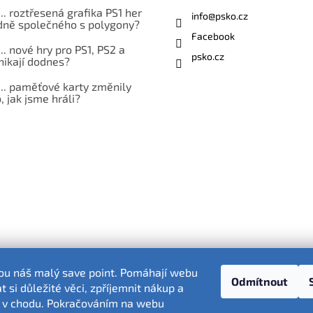
... roztřesená grafika PS1 her
info
@
psko.cz
ně společného s polygony?
Facebook
... nové hry pro PS1, PS2 a
psko.cz
nikají dodnes?
... paměťové karty změnily
 jak jsme hráli?
sou náš malý save point. Pomáhají webu
Odmítnout
 si důležité věci, zpříjemnit nákup a
 v chodu. Pokračováním na webu
Fotografie produktů jsou ilustrativní.