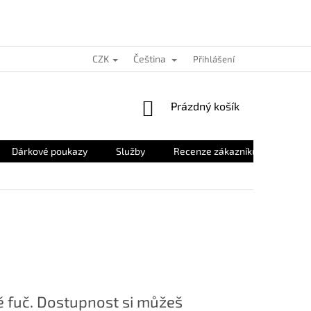
CZK
Čeština
Přihlášení
NÁKUPNÍ
Prázdný košík
KOŠÍK
Dárkové poukazy
Služby
Recenze zákazníků
O nás
 fuč. Dostupnost si můžeš