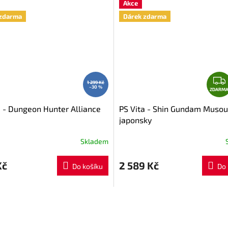
Akce
zdarma
Dárek zdarma
1 299 Kč
–30 %
ZDARM
a - Dungeon Hunter Alliance
PS Vita - Shin Gundam Musou
japonsky
Skladem
Kč
2 589 Kč
Do košíku
Do 