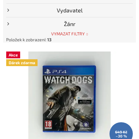
Vydavatel
Žánr
VYMAZAT FILTRY
Položek k zobrazení:
13
V
Akce
ý
Dárek zdarma
p
i
s
p
r
o
d
u
k
t
ů
649 Kč
–30 %