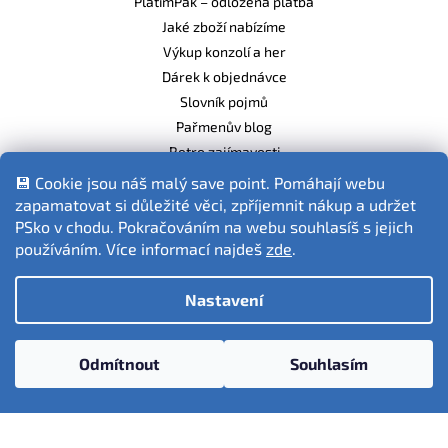
PlatímPak – odložená platba
Jaké zboží nabízíme
Výkup konzolí a her
Dárek k objednávce
Slovník pojmů
Pařmenův blog
Retro zajímavosti
Balíme ekologicky
💾 Cookie jsou náš malý save point. Pomáhají webu
zapamatovat si důležité věci, zpříjemnit nákup a udržet
PSko v chodu. Pokračováním na webu souhlasíš s jejich
používáním. Více informací najdeš
zde
.
Fotografie produktů jsou ilustrativní.
Nastavení
Vytvořil Shoptet
Odmítnout
Souhlasím
Copyright 2026
PSko.cz
. Všechna práva vyhrazena.