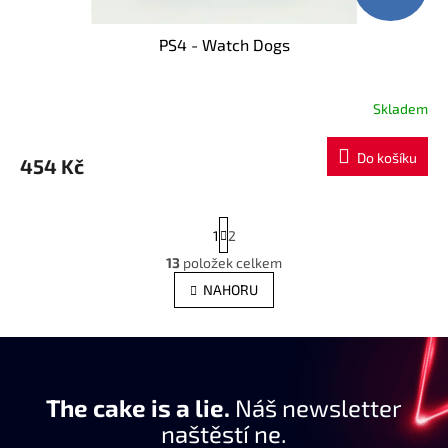
PS4 - Watch Dogs
Skladem
Do košíku
454 Kč
S
1
2
t
r
13
položek celkem
O
á
v
NAHORU
n
l
k
á
o
d
v
a
á
c
n
í
The cake is a lie.
Náš newsletter
í
p
naštěstí ne.
r