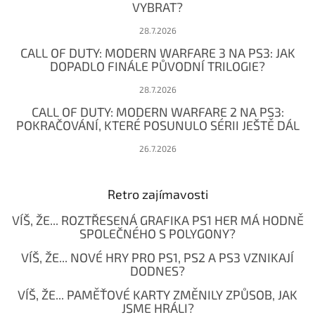
VYBRAT?
28.7.2026
CALL OF DUTY: MODERN WARFARE 3 NA PS3: JAK
DOPADLO FINÁLE PŮVODNÍ TRILOGIE?
28.7.2026
CALL OF DUTY: MODERN WARFARE 2 NA PS3:
POKRAČOVÁNÍ, KTERÉ POSUNULO SÉRII JEŠTĚ DÁL
26.7.2026
Retro zajímavosti
VÍŠ, ŽE... ROZTŘESENÁ GRAFIKA PS1 HER MÁ HODNĚ
SPOLEČNÉHO S POLYGONY?
VÍŠ, ŽE... NOVÉ HRY PRO PS1, PS2 A PS3 VZNIKAJÍ
DODNES?
VÍŠ, ŽE... PAMĚŤOVÉ KARTY ZMĚNILY ZPŮSOB, JAK
JSME HRÁLI?