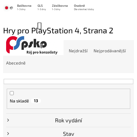
Přejít
Balíkovna
GLS
Zásilkovna
Osobně
na
📦
1-3 dny
1-3 dny
1-3 dny
Dle otevírací doby
obsah
NÁKUPNÍ
Hry pro PlayStation 4
, Strana 2
KOŠÍK
Ř
a
Doporučujeme
Nejlevnější
Nejdražší
Nejprodávanější
z
e
Abecedně
n
í
p
r
o
Na skladě
13
d
u
k
Rok vydání
t
ů
Stav