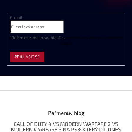
v
k
y
E-mail
v
ý
p
i
Vložením e-mailu souhlasíš s
podmínkami ochrany osobních
s
údajů
u
PŘIHLÁSIT SE
Z
á
p
a
Pařmenův blog
t
CALL OF DUTY 4 VS MODERN WARFARE 2 VS
í
MODERN WARFARE 3 NA PS3: KTERÝ DÍL DNES