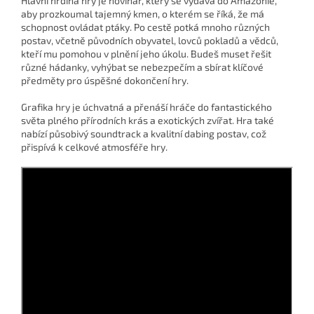
Hlavní hrdina hry je novinář, který se vydává do Amazonie,
aby prozkoumal tajemný kmen, o kterém se říká, že má
schopnost ovládat ptáky. Po cestě potká mnoho různých
postav, včetně původních obyvatel, lovců pokladů a vědců,
kteří mu pomohou v plnění jeho úkolu. Budeš muset řešit
různé hádanky, vyhýbat se nebezpečím a sbírat klíčové
předměty pro úspěšné dokončení hry.
Grafika hry je úchvatná a přenáší hráče do fantastického
světa plného přírodních krás a exotických zvířat. Hra také
nabízí působivý soundtrack a kvalitní dabing postav, což
přispívá k celkové atmosféře hry.