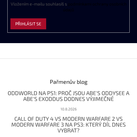
Vložením e-mailu souhlasíš s
podmínkami ochrany osobních
údajů
PŘIHLÁSIT SE
Z
á
p
a
Pařmenův blog
t
ODDWORLD NA PS1: PROČ JSOU ABE'S ODDYSEE A
í
ABE'S EXODDUS DODNES VÝJIMEČNÉ
10.8.2026
CALL OF DUTY 4 VS MODERN WARFARE 2 VS
MODERN WARFARE 3 NA PS3: KTERÝ DÍL DNES
VYBRAT?