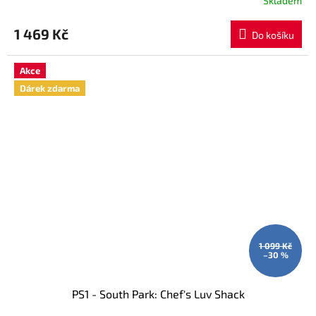
Skladem
M
1 469 Kč
Do košíku
A
Akce
Dárek zdarma
1 099 Kč
–30 %
PS1 - South Park: Chef's Luv Shack