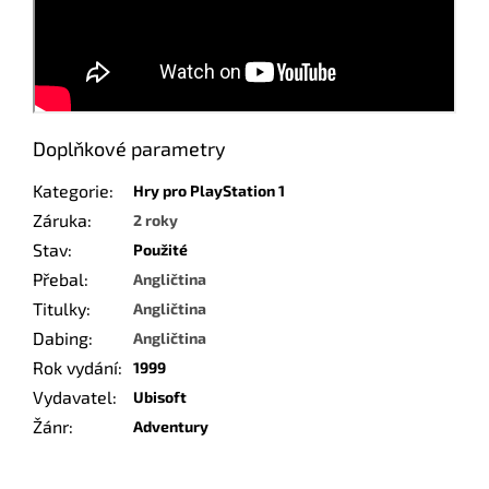
Doplňkové parametry
Kategorie
:
Hry pro PlayStation 1
Záruka
:
2 roky
Stav
:
Použité
Přebal
:
Angličtina
Titulky
:
Angličtina
Dabing
:
Angličtina
Rok vydání
:
1999
Vydavatel
:
Ubisoft
Žánr
:
Adventury