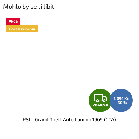
Mohlo by se ti líbit
Akce
Dárek zdarma
Z
2 099 Kč
–30 %
ZDARMA
D
PS1 - Grand Theft Auto London 1969 (GTA)
A
R