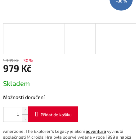
–30 %
1 399 Kč
–30 %
979 Kč
Měrná
Skladem
cena:
Možnosti doručení
Přidat do košíku
Amerzone: The Explorer's Legacy je akční
adventura
vyvinutá
společností Microids. Hra byla poprvé vydána v roce 1999 a nabízí