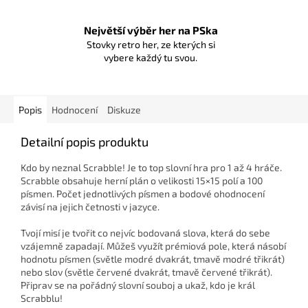
Největší výběr her na PSka
Stovky retro her, ze kterých si
vybere každý tu svou.
Popis
Hodnocení
Diskuze
Detailní popis produktu
Kdo by neznal Scrabble! Je to top slovní hra pro 1 až 4 hráče.
Scrabble obsahuje herní plán o velikosti 15×15 polí a 100
písmen. Počet jednotlivých písmen a bodové ohodnocení
závisí na jejich četnosti v jazyce.
Tvojí misí je tvořit co nejvíc bodovaná slova, která do sebe
vzájemně zapadají. Můžeš využít prémiová pole, která násobí
hodnotu písmen (světle modré dvakrát, tmavě modré třikrát)
nebo slov (světle červené dvakrát, tmavě červené třikrát).
Připrav se na pořádný slovní souboj a ukaž, kdo je král
Scrabblu!