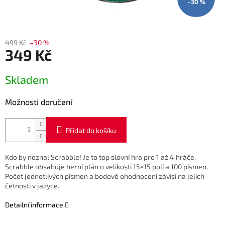
–30 %
499 Kč
–30 %
349 Kč
Měrná
Skladem
cena:
Možnosti doručení
Přidat do košíku
Kdo by neznal Scrabble! Je to top slovní hra pro 1 až 4 hráče.
Scrabble obsahuje herní plán o velikosti 15×15 polí a 100 písmen.
Počet jednotlivých písmen a bodové ohodnocení závisí na jejich
četnosti v jazyce.
Detailní informace