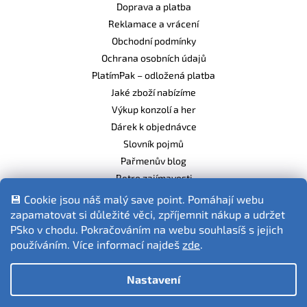
Doprava a platba
Reklamace a vrácení
Obchodní podmínky
Ochrana osobních údajů
PlatímPak – odložená platba
Jaké zboží nabízíme
Výkup konzolí a her
Dárek k objednávce
Slovník pojmů
Pařmenův blog
Retro zajímavosti
Balíme ekologicky
💾 Cookie jsou náš malý save point. Pomáhají webu
zapamatovat si důležité věci, zpříjemnit nákup a udržet
PSko v chodu. Pokračováním na webu souhlasíš s jejich
používáním. Více informací najdeš
zde
.
Fotografie produktů jsou ilustrativní.
Nastavení