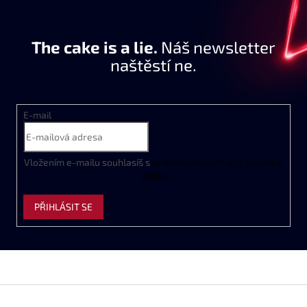
The cake is a lie.
Náš newsletter
naštěstí ne.
E-mail
Vložením e-mailu souhlasíš s
podmínkami ochrany osobních
údajů
PŘIHLÁSIT SE
Z
á