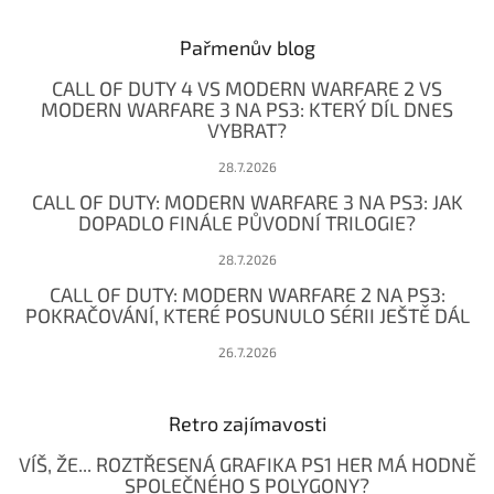
p
a
Pařmenův blog
t
CALL OF DUTY 4 VS MODERN WARFARE 2 VS
í
MODERN WARFARE 3 NA PS3: KTERÝ DÍL DNES
VYBRAT?
28.7.2026
CALL OF DUTY: MODERN WARFARE 3 NA PS3: JAK
DOPADLO FINÁLE PŮVODNÍ TRILOGIE?
28.7.2026
CALL OF DUTY: MODERN WARFARE 2 NA PS3:
POKRAČOVÁNÍ, KTERÉ POSUNULO SÉRII JEŠTĚ DÁL
26.7.2026
Retro zajímavosti
VÍŠ, ŽE... ROZTŘESENÁ GRAFIKA PS1 HER MÁ HODNĚ
SPOLEČNÉHO S POLYGONY?