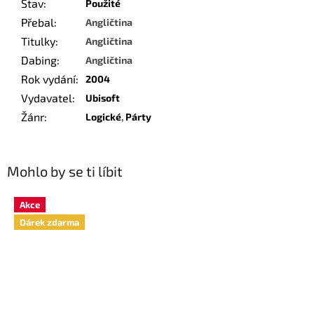
Stav
:
Použité
Přebal
:
Angličtina
Titulky
:
Angličtina
Dabing
:
Angličtina
Rok vydání
:
2004
Vydavatel
:
Ubisoft
Žánr
:
Logické
,
Párty
Mohlo by se ti líbit
Akce
Dárek zdarma