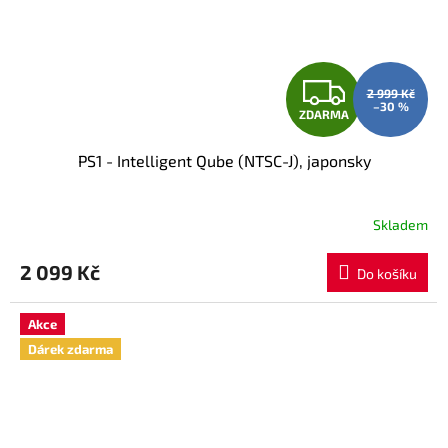
Z
2 999 Kč
–30 %
ZDARMA
D
PS1 - Intelligent Qube (NTSC-J), japonsky
A
R
Skladem
M
2 099 Kč
Do košíku
A
Akce
Dárek zdarma