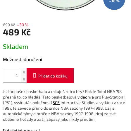
–30 %
699 Kč
–30 %
489 Kč
Měrná
Skladem
cena:
Možnosti doručení
Přidat do košíku
Jsi fanoušek basketbalu a miluješ retro hry? Pak je Total NBA '98
přesně to, co hledáš! Tato basketbalová
videohra
pro PlayStation 1
(PS1), vyvinutá společností
SCE
Interactive Studios a vydána v roce
1997, tě zavede přímo do srdce NBA sezóny 1997-1998. Užij si
autentické týmy a hráče z NBA sezóny 1997-1998. Hraj za své
oblíbené hvězdy a zažij zápasy jako nikdy předtím.
Detailní informace