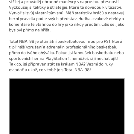
střílej a prováděj obranné manévry s naprostou přesností.
Vyzkoušej si taktiky a strategie, které tě dovedou k vítězství.
Vytvoř si svůj vlastní tým snů! Měň statistiky hráčů a nastavuj
herní pravidla podle svých představ. Hudba, zvukové efekty a
komentáře tě vtáhnou do hry jako nikdy předtím. Cítíš se, jako
bys byl přímo na hřišti.
Total NBA '98 je ultimátní basketbalovou hrou pro PS1, která
ti přináší vzrušení a adrenalin profesionálního basketbalu
přímo do tvého obýváku. Pokud jsi fanoušek basketbalu nebo
sportovních her na PlayStation 1, nemůžeš si ji nechat ujít!
Tak co, jsi připraven stát se králem NBA? Vezmi do ruky
ovladač a ukaž, co v tobě je s Total NBA '98!