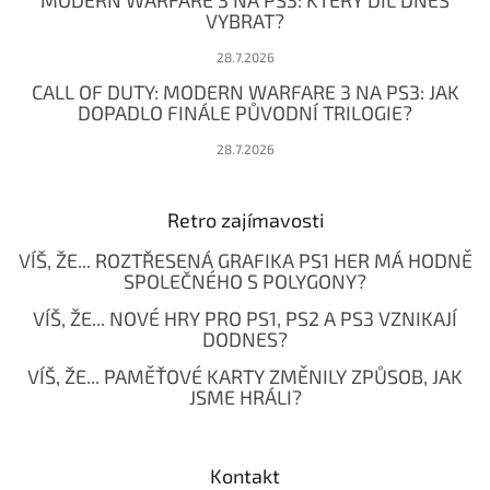
MODERN WARFARE 3 NA PS3: KTERÝ DÍL DNES
VYBRAT?
28.7.2026
CALL OF DUTY: MODERN WARFARE 3 NA PS3: JAK
DOPADLO FINÁLE PŮVODNÍ TRILOGIE?
28.7.2026
Retro zajímavosti
VÍŠ, ŽE... ROZTŘESENÁ GRAFIKA PS1 HER MÁ HODNĚ
SPOLEČNÉHO S POLYGONY?
VÍŠ, ŽE... NOVÉ HRY PRO PS1, PS2 A PS3 VZNIKAJÍ
DODNES?
VÍŠ, ŽE... PAMĚŤOVÉ KARTY ZMĚNILY ZPŮSOB, JAK
JSME HRÁLI?
Kontakt