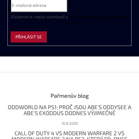
Vložením e-mailu souhlasíš s
podmínkami ochrany osobních
údajů
PŘIHLÁSIT SE
Z
á
p
a
Pařmenův blog
t
ODDWORLD NA PS1: PROČ JSOU ABE'S ODDYSEE A
í
ABE'S EXODDUS DODNES VÝJIMEČNÉ
10.8.2026
CALL OF DUTY 4 VS MODERN WARFARE 2 VS