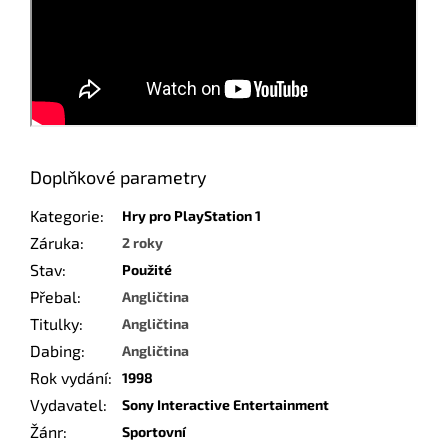
Doplňkové parametry
Kategorie
:
Hry pro PlayStation 1
Záruka
:
2 roky
Stav
:
Použité
Přebal
:
Angličtina
Titulky
:
Angličtina
Dabing
:
Angličtina
Rok vydání
:
1998
Vydavatel
:
Sony Interactive Entertainment
Žánr
:
Sportovní