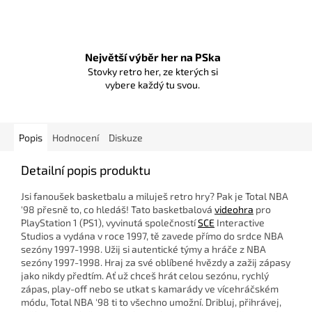
Největší výběr her na PSka
Stovky retro her, ze kterých si
vybere každý tu svou.
Popis
Hodnocení
Diskuze
Detailní popis produktu
Jsi fanoušek basketbalu a miluješ retro hry? Pak je Total NBA
'98 přesně to, co hledáš! Tato basketbalová
videohra
pro
PlayStation 1 (PS1), vyvinutá společností
SCE
Interactive
Studios a vydána v roce 1997, tě zavede přímo do srdce NBA
sezóny 1997-1998. Užij si autentické týmy a hráče z NBA
sezóny 1997-1998. Hraj za své oblíbené hvězdy a zažij zápasy
jako nikdy předtím. Ať už chceš hrát celou sezónu, rychlý
zápas, play-off nebo se utkat s kamarády ve vícehráčském
módu, Total NBA '98 ti to všechno umožní. Dribluj, přihrávej,