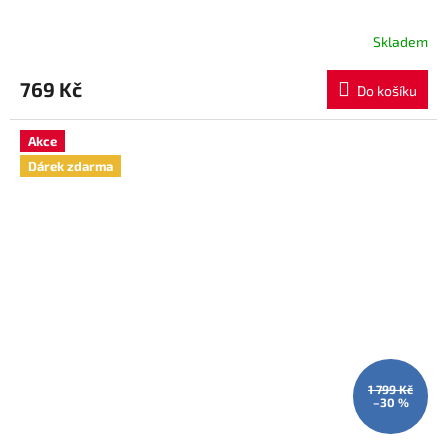
Skladem
769 Kč
Do košíku
Akce
Dárek zdarma
1 799 Kč
–30 %