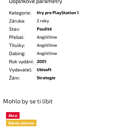
Doplňkové parametry
Kategorie
:
Hry pro PlayStation 1
Záruka
:
2 roky
Stav
:
Použité
Přebal
:
Angličtina
Titulky
:
Angličtina
Dabing
:
Angličtina
Rok vydání
:
2001
Vydavatel
:
Ubisoft
Žánr
:
Strategie
Mohlo by se ti líbit
Akce
Dárek zdarma