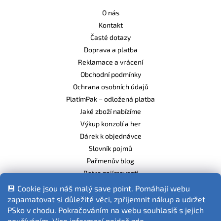
O nás
Kontakt
Časté dotazy
Doprava a platba
Reklamace a vrácení
Obchodní podmínky
Ochrana osobních údajů
PlatímPak – odložená platba
Jaké zboží nabízíme
Výkup konzolí a her
Dárek k objednávce
Slovník pojmů
Pařmenův blog
Retro zajímavosti
Balíme ekologicky
💾 Cookie jsou náš malý save point. Pomáhají webu
zapamatovat si důležité věci, zpříjemnit nákup a udržet
PSko v chodu. Pokračováním na webu souhlasíš s jejich
používáním. Více informací najdeš
zde
.