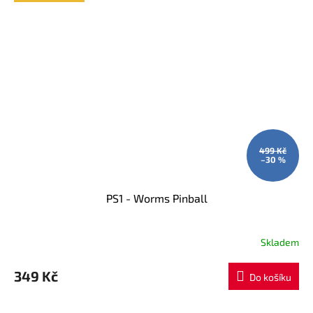
499 Kč
–30 %
PS1 - Worms Pinball
Skladem
349 Kč
Do košíku