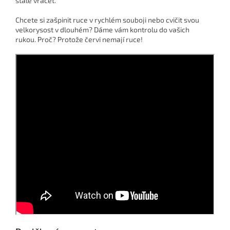
stále vracet.
Chcete si zašpinit ruce v rychlém souboji nebo cvičit svou
velkorysost v dlouhém?
Dáme vám kontrolu do vašich
rukou.
Proč?
Protože červi nemají ruce!