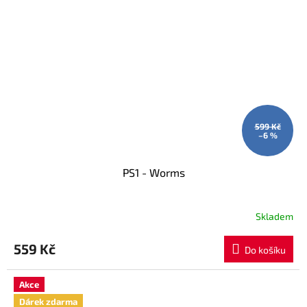
599 Kč
–6 %
PS1 - Worms
Skladem
559 Kč
Do košíku
Akce
Dárek zdarma