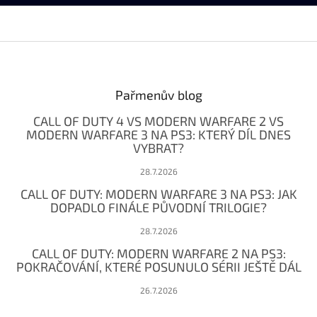
Z
á
p
a
Pařmenův blog
t
CALL OF DUTY 4 VS MODERN WARFARE 2 VS
í
MODERN WARFARE 3 NA PS3: KTERÝ DÍL DNES
VYBRAT?
28.7.2026
CALL OF DUTY: MODERN WARFARE 3 NA PS3: JAK
DOPADLO FINÁLE PŮVODNÍ TRILOGIE?
28.7.2026
CALL OF DUTY: MODERN WARFARE 2 NA PS3:
POKRAČOVÁNÍ, KTERÉ POSUNULO SÉRII JEŠTĚ DÁL
26.7.2026