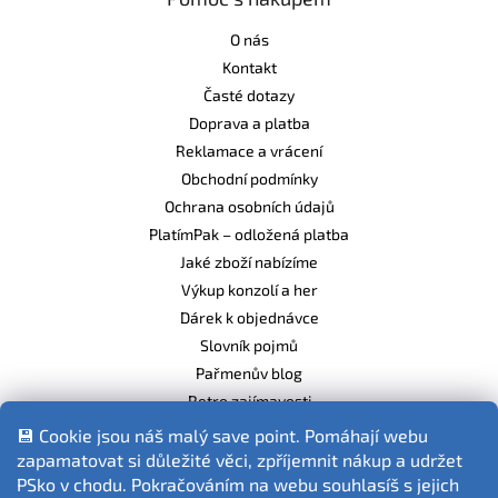
O nás
Kontakt
Časté dotazy
Doprava a platba
Reklamace a vrácení
Obchodní podmínky
Ochrana osobních údajů
PlatímPak – odložená platba
Jaké zboží nabízíme
Výkup konzolí a her
Dárek k objednávce
Slovník pojmů
Pařmenův blog
Retro zajímavosti
Balíme ekologicky
💾 Cookie jsou náš malý save point. Pomáhají webu
zapamatovat si důležité věci, zpříjemnit nákup a udržet
PSko v chodu. Pokračováním na webu souhlasíš s jejich