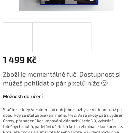
1 499 Kč
Měrná
Zboží je momentálně fuč. Dostupnost si
cena:
můžeš pohlídat o pár pixelů níže 🙂
Možnosti doručení
Staňte se Joey Verolom - od dob jeho služby ve Vietnamu, až po
dobu, kdy se stal zabijákem mafie. Mezi Vaše úkoly patří: vydírání,
únosy, přepadení, korumpování vládních úředníků, vybírání
falešných dluhů, padělání účetních knih a eliminace konkurence.
Prožijete znovu 30 let života Joeyho života, v 17 dynamických a