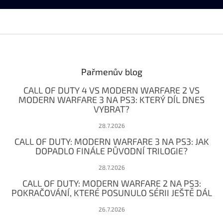
Z
á
p
a
Pařmenův blog
t
CALL OF DUTY 4 VS MODERN WARFARE 2 VS
í
MODERN WARFARE 3 NA PS3: KTERÝ DÍL DNES
VYBRAT?
28.7.2026
CALL OF DUTY: MODERN WARFARE 3 NA PS3: JAK
DOPADLO FINÁLE PŮVODNÍ TRILOGIE?
28.7.2026
CALL OF DUTY: MODERN WARFARE 2 NA PS3:
POKRAČOVÁNÍ, KTERÉ POSUNULO SÉRII JEŠTĚ DÁL
26.7.2026