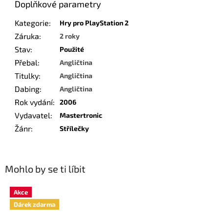
Doplňkové parametry
Kategorie
:
Hry pro PlayStation 2
Záruka
:
2 roky
Stav
:
Použité
Přebal
:
Angličtina
Titulky
:
Angličtina
Dabing
:
Angličtina
Rok vydání
:
2006
Vydavatel
:
Mastertronic
Žánr
:
Střílečky
Mohlo by se ti líbit
Akce
Dárek zdarma