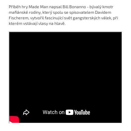
Příběh hry Made Man napsal Bill Bonanno - bývalý kmotr
mafiánské rodiny, který spolu se spisovatelem Davidem
Fischerem, vytvořil fascinující svět gangsterských válek, při
kterém vstávají vlasy na hlavě.