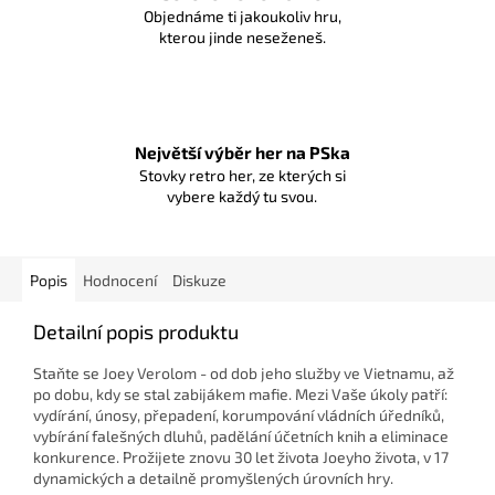
Objednáme ti jakoukoliv hru,
kterou jinde neseženeš.
Největší výběr her na PSka
Stovky retro her, ze kterých si
vybere každý tu svou.
Popis
Hodnocení
Diskuze
Detailní popis produktu
Staňte se Joey Verolom - od dob jeho služby ve Vietnamu, až
po dobu, kdy se stal zabijákem mafie. Mezi Vaše úkoly patří:
vydírání, únosy, přepadení, korumpování vládních úředníků,
vybírání falešných dluhů, padělání účetních knih a eliminace
konkurence. Prožijete znovu 30 let života Joeyho života, v 17
dynamických a detailně promyšlených úrovních hry.