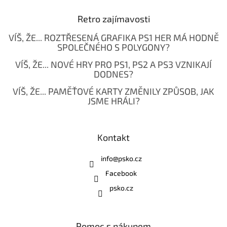
Retro zajímavosti
VÍŠ, ŽE... ROZTŘESENÁ GRAFIKA PS1 HER MÁ HODNĚ
SPOLEČNÉHO S POLYGONY?
VÍŠ, ŽE... NOVÉ HRY PRO PS1, PS2 A PS3 VZNIKAJÍ
DODNES?
VÍŠ, ŽE... PAMĚŤOVÉ KARTY ZMĚNILY ZPŮSOB, JAK
JSME HRÁLI?
Kontakt
info
@
psko.cz
Facebook
psko.cz
Pomoc s nákupem